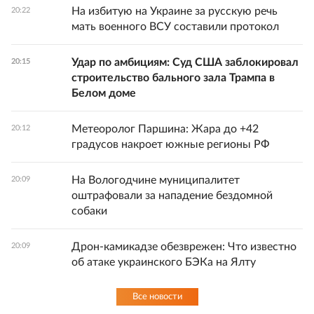
На избитую на Украине за русскую речь
20:22
мать военного ВСУ составили протокол
Удар по амбициям: Суд США заблокировал
20:15
строительство бального зала Трампа в
Белом доме
Метеоролог Паршина: Жара до +42
20:12
градусов накроет южные регионы РФ
На Вологодчине муниципалитет
20:09
оштрафовали за нападение бездомной
собаки
Дрон-камикадзе обезврежен: Что известно
20:09
об атаке украинского БЭКа на Ялту
Все новости