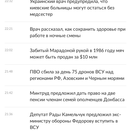
Украинский врач предупредила, что
22:32
киевские больницы могут остаться без
медсестер
Врач рассказал, как сохранить здоровье при
22:21
работе в ночные смены
Забитый Марадоной рукой в 1986 году мяч
22:02
может быть продан за $10 млн
ПВО сбила за день 75 дронов ВСУ над
21:48
регионами РФ, Азовским и Черным морями
Минтруд предложил дать право на две
21:42
пенсии членам семей ополченцев Донбасса
Депутат Рады Камельчук предложил экс-
21:36
министру обороны Федорову вступить в
ВСУ