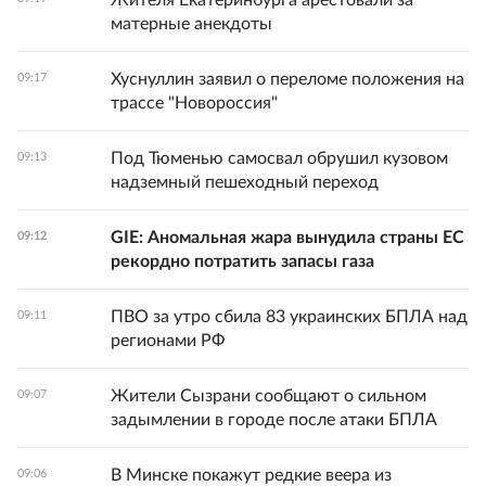
Жителя Екатеринбурга арестовали за
матерные анекдоты
Хуснуллин заявил о переломе положения на
09:17
трассе "Новороссия"
Под Тюменью самосвал обрушил кузовом
09:13
надземный пешеходный переход
GIE: Аномальная жара вынудила страны ЕС
09:12
рекордно потратить запасы газа
ПВО за утро сбила 83 украинских БПЛА над
09:11
регионами РФ
Жители Сызрани сообщают о сильном
09:07
задымлении в городе после атаки БПЛА
В Минске покажут редкие веера из
09:06