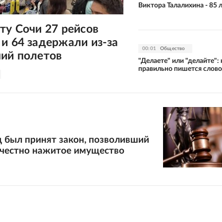
Виктора Талалихина - 85 
ту Сочи 27 рейсов
и 64 задержали из-за
00:01
Общество
ний полетов
"Делаете" или "делайте": 
правильно пишется слово
д был принят закон, позволивший
ечестно нажитое имущество