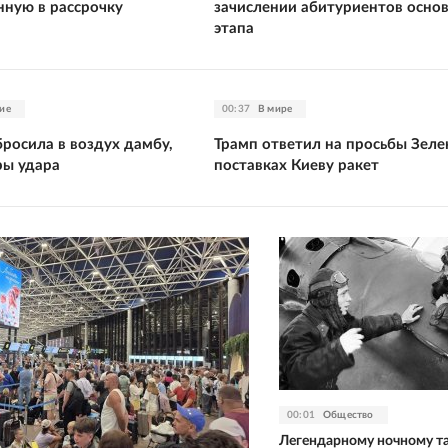
нную в рассрочку
зачислении абитуриентов осно
этапа
ие
00:37
В мире
росила в воздух дамбу,
Трамп ответил на просьбы Зеле
ры удара
поставках Киеву ракет
00:01
Общество
Легендарному ночному т