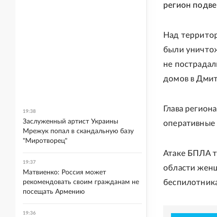
регион подве
Над террито
были уничтож
не пострадал
домов в Дмит
Глава регион
19:38
Заслуженный артист Украины
оперативные 
Мрежук попал в скандальную базу
"Миротворец"
Атаке БПЛА т
19:37
области жен
Матвиенко: Россия может
беспилотника
рекомендовать своим гражданам не
посещать Армению
19:36