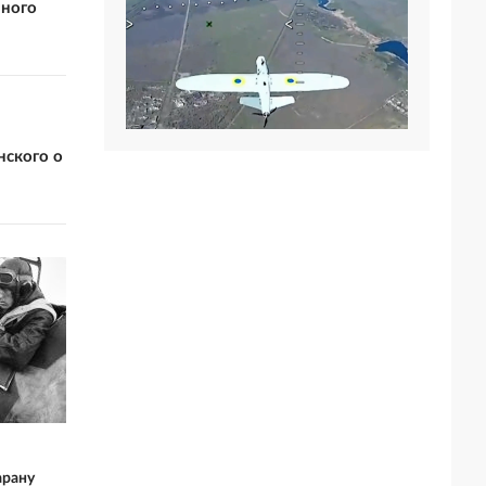
вного
нского о
арану