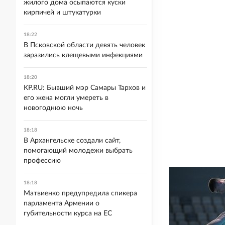
жилого дома осыпаются куски
кирпичей и штукатурки
18:22
В Псковской области девять человек
заразились клещевыми инфекциями
18:20
KP.RU: Бывший мэр Самары Тархов и
его жена могли умереть в
новогоднюю ночь
18:18
В Архангельске создали сайт,
помогающий молодежи выбрать
профессию
18:18
Матвиенко предупредила спикера
парламента Армении о
губительности курса на ЕС