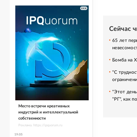
Сейчас 
65 лет пер
невесомос
Бомба на 
"С труднос
ограничени
"Этот день
"РГ", как 
Место встречи креативных
индустрий и интеллектуальной
собственности
Реклама. https://ipquorum.ru
19:05