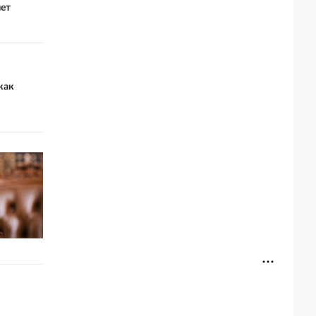
лет
как