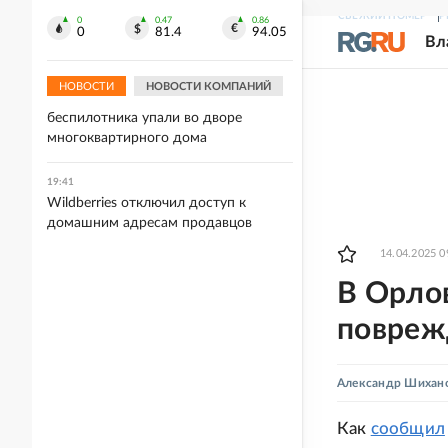
В Британии женщину-полицейского
СВЕЖИЙ НОМЕР
Р
0
0.47
0.86
покусали во время беспорядков
0
81.4
94.05
Вл
19:57
НОВОСТИ
НОВОСТИ КОМПАНИЙ
В Краснодаре обломки
беспилотника упали во дворе
многоквартирного дома
19:41
Wildberries отключил доступ к
домашним адресам продавцов
14.04.2025 0
В Орло
повреж
Александр Шихан
Как
сообщил