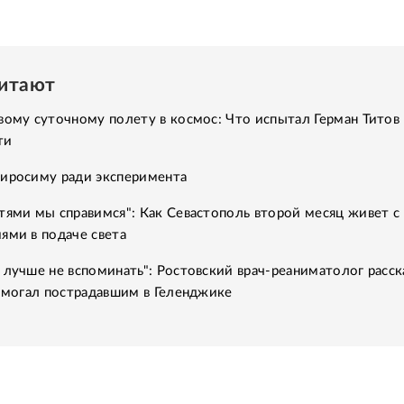
читают
вому суточному полету в космос: Что испытал Герман Титов 
ти
Хиросиму ради эксперимента
тями мы справимся": Как Севастополь второй месяц живет с
ями в подаче света
 лучше не вспоминать": Ростовский врач-реаниматолог расск
помогал пострадавшим в Геленджике