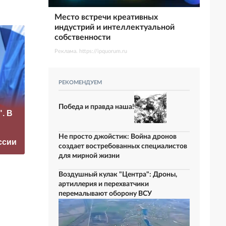
Место встречи креативных
индустрий и интеллектуальной
собственности
Реклама. https://ipquorum.ru
РЕКОМЕНДУЕМ
«Это конец всего»:
Победа и правда наша!
. В
Захарова
прокомментировал
Москва отказала
а фестиваль в
Берлину
Не просто джойстик: Война дронов
ссии
Юрмале
создает востребованных специалистов
для мирной жизни
Воздушный кулак "Центра": Дроны,
артиллерия и перехватчики
перемалывают оборону ВСУ