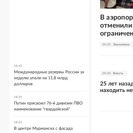
В аэропор
отменили 
ограниче
00:05
Экономика
18:42
Международные резервы России за
00:00
Власть
неделю упали на 11,8 млрд
25 лет наза
долларов
находить н
18:29
Путин присвоил 76-й дивизии ПВО
наименование "гвардейской"
18:23
В центре Мурманска с фасада