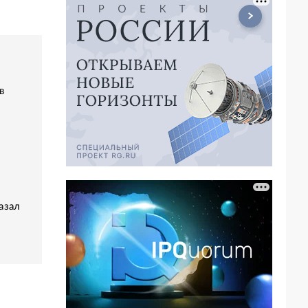
в
азал