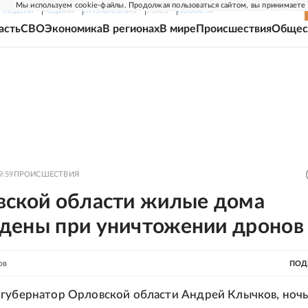
Мы используем cookie-файлы. Продолжая пользоваться сайтом, вы принимаете
Г-НЕДЕЛЯ
РОДИНА
ПРИЛОЖЕНИЯ
СОЮЗ
НОВОСТИ
асть
СВО
Экономика
В регионах
В мире
Происшествия
Общес
9:59
ПРОИСШЕСТВИЯ
вской области жилые дома
дены при уничтожении дронов
ов
ПОД
губернатор Орловской области Андрей Клычков, ноч