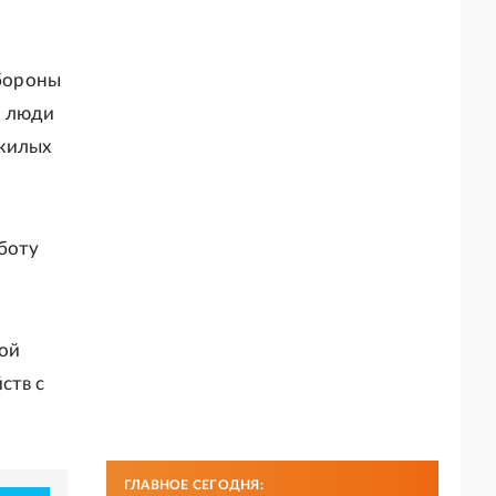
бороны
и люди
 жилых
боту
кой
ств с
ГЛАВНОЕ СЕГОДНЯ: