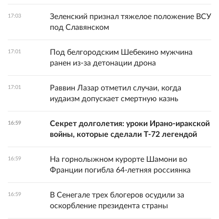
Зеленский признал тяжелое положение ВСУ
17:03
под Славянском
Под белгородским Шебекино мужчина
17:01
ранен из-за детонации дрона
Раввин Лазар отметил случаи, когда
17:01
иудаизм допускает смертную казнь
Секрет долголетия: уроки Ирано-иракской
16:59
войны, которые сделали Т-72 легендой
На горнолыжном курорте Шамони во
16:59
Франции погибла 64-летняя россиянка
В Сенегале трех блогеров осудили за
16:59
оскорбление президента страны