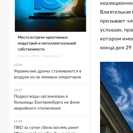
коалиционно
Влиятельная 
призывает чл
услышан, пра
Место встречи креативных
котором имею
индустрий и интеллектуальной
конца дня 29 
собственности
Реклама. https://ipquorum.ru
12:54
Украинские дроны сталкиваются в
воздухе из-за ленивых операторов
12:47
Подвоз воды организован в
больницы Екатеринбурга на фоне
аварийного отключения
12:38
ПВО за сутки сбила восемь ракет