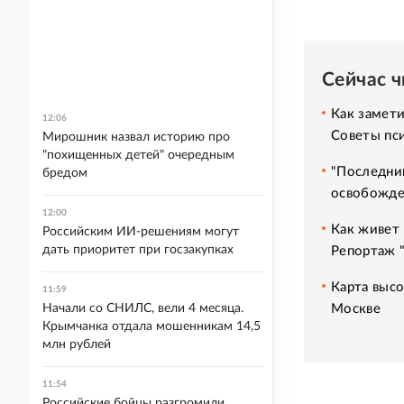
Сейчас 
Как замет
12:06
Советы пс
Мирошник назвал историю про
"похищенных детей" очередным
"Последний
бредом
освобожде
12:00
Как живет 
Российским ИИ-решениям могут
дать приоритет при госзакупках
Репортаж 
Карта высо
11:59
Москве
Начали со СНИЛС, вели 4 месяца.
Крымчанка отдала мошенникам 14,5
млн рублей
11:54
Российские бойцы разгромили