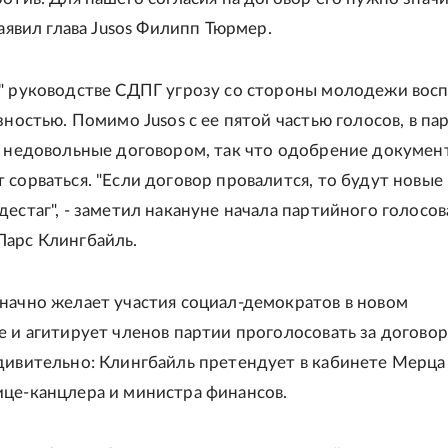
заявил глава Jusos Филипп Тюрмер.
" руководстве СДПГ угрозу со стороны молодежи вос
зностью. Помимо Jusos с ее пятой частью голосов, в па
е недовольные договором, так что одобрение докумен
 сорваться. "Если договор провалится, то будут новые
дестаг", - заметил накануне начала партийного голосо
арс Клингбайль.
начно желает участия социал-демократов в новом
е и агитирует членов партии проголосовать за договор.
дивительно: Клингбайль претендует в кабинете Мерца
це-канцлера и министра финансов.