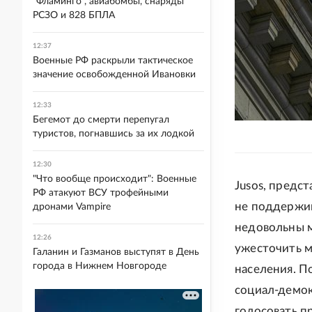
"Фламинго", авиабомбы, снаряды
РСЗО и 828 БПЛА
12:37
Военные РФ раскрыли тактическое
значение освобожденной Ивановки
12:33
Бегемот до смерти перепугал
туристов, погнавшись за их лодкой
12:30
"Что вообще происходит": Военные
Jusos, предс
РФ атакуют ВСУ трофейными
не поддержив
дронами Vampire
недовольны м
12:26
ужесточить м
Галанин и Газманов выступят в День
города в Нижнем Новгороде
населения. П
социал-демок
голосовать п