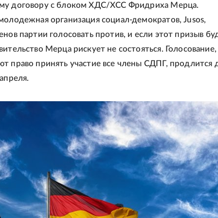
му договору с блоком ХДС/ХСС Фридриха Мерца.
молодежная организация социал-демократов, Jusos,
енов партии голосовать против, и если этот призыв бу
вительство Мерца рискует не состояться. Голосование,
т право принять участие все члены СДПГ, продлится 
апреля.