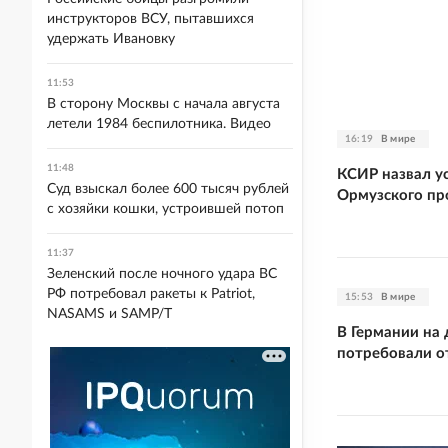
инструкторов ВСУ, пытавшихся
удержать Ивановку
11:53
В сторону Москвы с начала августа
летели 1984 беспилотника. Видео
16:19
В мире
11:48
КСИР назвал у
Суд взыскал более 600 тысяч рублей
Ормузского пр
с хозяйки кошки, устроившей потоп
11:37
Зеленский после ночного удара ВС
РФ потребовал ракеты к Patriot,
15:53
В мире
NASAMS и SAMP/T
В Германии на
потребовали о