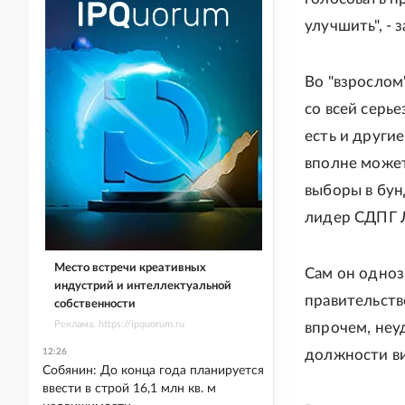
улучшить", - 
Во "взрослом
со всей серье
есть и други
вполне может
выборы в бун
лидер СДПГ Л
Место встречи креативных
Сам он одноз
индустрий и интеллектуальной
правительств
собственности
Реклама. https://ipquorum.ru
впрочем, неу
12:26
должности ви
Собянин: До конца года планируется
ввести в строй 16,1 млн кв. м