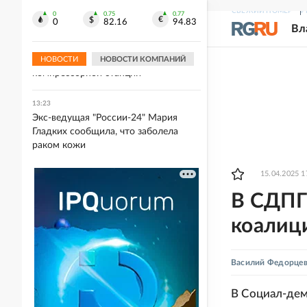
предмет
СВЕЖИЙ НОМЕР
Р
0
0.75
0.77
0
82.16
94.83
Вл
13:42
Дрон залетел из Румынии в
Болгарию и взорвался недалеко от
НОВОСТИ
НОВОСТИ КОМПАНИЙ
компрессорной станции
13:23
Экс-ведущая "России-24" Мария
Гладких сообщила, что заболела
раком кожи
15.04.2025 1
В СДПГ
коалиц
Василий Федорце
В Социал-дем