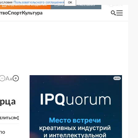
 условия
Пользовательского соглашения
OK
Войти
ПОДПИСКА
НА ИЗДАНИЕ
ВКЛЮЧИТЬ РАССЫЛКУ
тво
Спорт
Культура
ерца
ЕЛИТЬСЯ
по