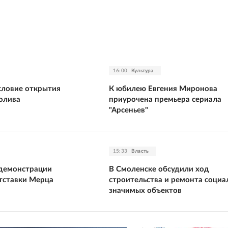
16:00
Культура
словие открытия
К юбилею Евгения Миронова
олива
приурочена премьера сериала
"Арсеньев"
15:33
Власть
 демонстрации
В Смоленске обсудили ход
тставки Мерца
строительства и ремонта социа
значимых объектов