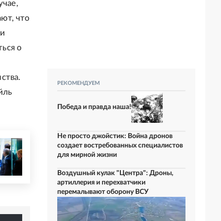
учае,
ют, что
ии
ься о
ства.
РЕКОМЕНДУЕМ
йль
Победа и правда наша!
Не просто джойстик: Война дронов
создает востребованных специалистов
для мирной жизни
Воздушный кулак "Центра": Дроны,
артиллерия и перехватчики
перемалывают оборону ВСУ