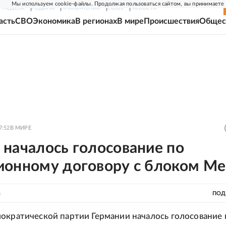
Мы используем cookie-файлы. Продолжая пользоваться сайтом, вы принимаете
Г-НЕДЕЛЯ
РОДИНА
ПРИЛОЖЕНИЯ
СОЮЗ
НОВОСТИ
асть
СВО
Экономика
В регионах
В мире
Происшествия
Общес
7:52
В МИРЕ
 началось голосование по
ионному договору с блоком М
в
ПОД
ократической партии Германии началось голосование 