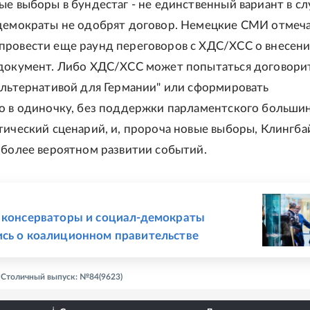
ые выборы в бундестаг - не единственный вариант в сл
демократы не одобрят договор. Немецкие СМИ отмеча
ровести еще раунд переговоров с ХДС/ХСС о внесен
документ. Либо ХДС/ХСС может попытаться договорит
Альтернативой для Германии" или сформировать
о в одиночку, без поддержки парламентского большин
тический сценарий, и, пророча новые выборы, Клингба
иболее вероятном развитии событий.
Е
 консерваторы и социал-демократы
сь о коалиционном правительстве
- Столичный выпуск: №84(9623)