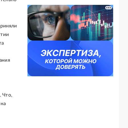
приняли
ртии
та
вания
 Что,
 на