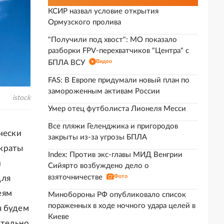
КСИР назвал условие открытия
Ормузского пролива
"Получили под хвост": МО показало
разборки FPV-перехватчиков "Центра" с
Видео
БПЛА ВСУ
FAS: В Европе придумали новый план по
замороженным активам России
istock
Умер отец футболиста Лионеля Месси
Все пляжи Геленджика и пригородов
чески
закрыты из-за угрозы БПЛА
ократы
Index: Против экс-главы МИД Венгрии
и
Сийярто возбуждено дело о
взяточничестве
Фото
для
еям
Минобороны РФ опубликовало список
пораженных в ходе ночного удара целей в
ы будем
Киеве
ительно