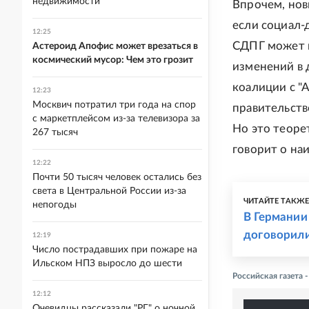
недвижимости
Впрочем, нов
если социал-
12:25
СДПГ может п
Астероид Апофис может врезаться в
космический мусор: Чем это грозит
изменений в 
коалиции с "
12:23
Москвич потратил три года на спор
правительств
с маркетплейсом из-за телевизора за
Но это теоре
267 тысяч
говорит о на
12:22
Почти 50 тысяч человек остались без
света в Центральной России из-за
ЧИТАЙТЕ ТАКЖ
непогоды
В Германии
договорили
12:19
Число пострадавших при пожаре на
Ильском НПЗ выросло до шести
Российская газета 
12:12
Очевидцы рассказали "РГ" о ночной