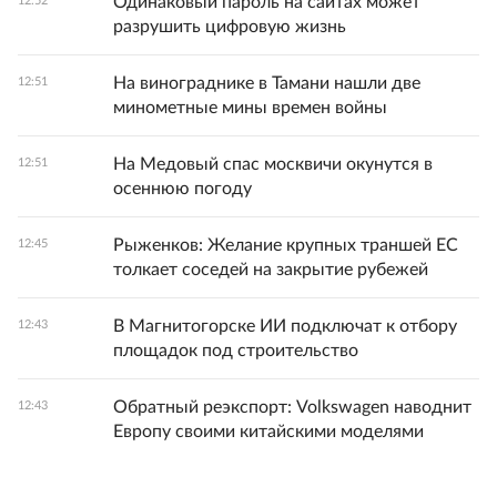
Одинаковый пароль на сайтах может
12:52
разрушить цифровую жизнь
На винограднике в Тамани нашли две
12:51
минометные мины времен войны
На Медовый спас москвичи окунутся в
12:51
осеннюю погоду
Рыженков: Желание крупных траншей ЕС
12:45
толкает соседей на закрытие рубежей
В Магнитогорске ИИ подключат к отбору
12:43
площадок под строительство
Обратный реэкспорт: Volkswagen наводнит
12:43
Европу своими китайскими моделями
В Якутии создали цифровую платформу об
12:42