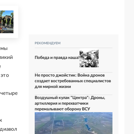
РЕКОМЕНДУЕМ
 мы
ликий
Победа и правда наша!
е
 это
Не просто джойстик: Война дронов
создает востребованных специалистов
о
для мирной жизни
 четыре
Воздушный кулак "Центра": Дроны,
артиллерия и перехватчики
перемалывают оборону ВСУ
к
"диавол