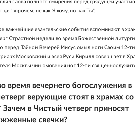
влял слова полного смирения перед грядущей участью
ца: "впрочем, не как Я хочу, но как Ты".
ре важнейшие евангельские события вспоминают в храм
ерг Страстной недели во время Божественной литургии
что перед Тайной Вечерей Иисус омыл ноги Своим 12-ти
триарх Московский и всея Руси Кирилл совершает в Хр
теля Москвы чин омовения ног 12-ти священнослужит
о время вечернего богослужения в
етверг верующие стоят в храмах со
 Зачем в Чистый четверг приносят
ажженные свечки?