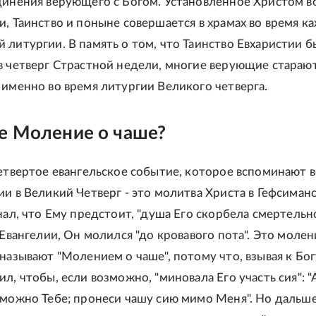
динения верующего с Богом. Установленное Христом в
и, Таинство и поныне совершается в храмах во время к
 литургии. В память о том, что Таинство Евхаристии 
в четверг Страстной недели, многие верующие стараю
 именно во время литургии Великого четверга.
е Моление о чаше?
четвертое евангельское событие, которое вспоминают 
ии в Великий Четверг - это молитва Христа в Гефсиман
нал, что Ему предстоит, "душа Его скорбела смертельно"
 Евангелии, Он молился "до кровавого пота". Это молен
 называют "Молением о чаше", потому что, взывая к Бог
л, чтобы, если возможно, "миновала Его участь сия": "
зможно Тебе; пронеси чашу сию мимо Меня". Но дальш