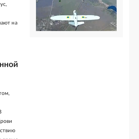
ус,
нают на
енной
том,
В
Крови
йствию