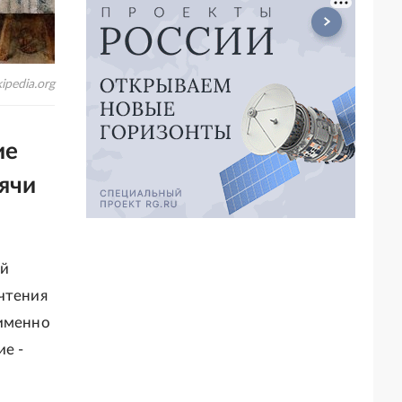
ipedia.org
ие
ячи
ей
чтения
 именно
ие -