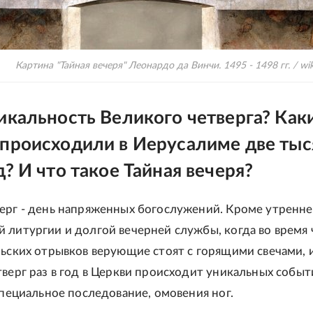
Картина "Тайная вечеря" Леонардо да Винчи. 1495 - 1498 гг. / wik
икальность Великого четверга? Как
 происходили в Иерусалиме две тыс
д? И что такое Тайная вечеря?
ерг - день напряженных богослужений. Кроме утренн
 литургии и долгой вечерней службы, когда во время 
льских отрывков верующие стоят с горящими свечами,
тверг раз в год в Церкви происходит уникальных событ
 специальное последование, омовения ног.