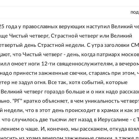
ПОД
25 года у православных верующих наступил Великий че
ще Чистый четверг, Страстной четверг или Великий
четвертый день Страстной недели. С утра заголовки С
ют, что Чистый четверг - день, когда патриарх моско
рилл омоет ноги 12-ти священнослужителям, а вечером
надо принести зажженные свечки, стараясь при этом,
тер не задул огня. Все так, хотя событий, которые
 Великий четверг гораздо больше и о них надо рассказ
ьно. "РГ" кратко объясняет, в чем уникальность четвер
 недели, что в этот день происходит в храмах и как э
, что случилось две тысячи лет назад в Иерусалиме - с
лением о чаше. И, конечно, мы расскажем, откуда взял
носить из храма вечером зажженные свечки, а также п