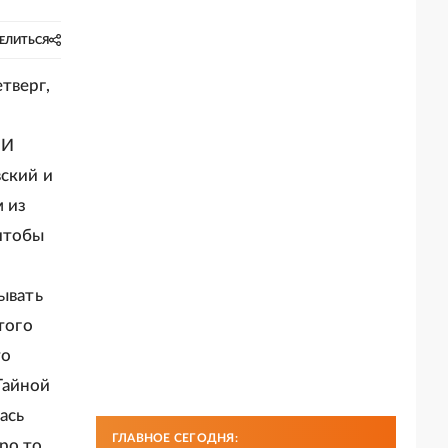
ЕЛИТЬСЯ
тверг,
МИ
вский и
 из
 чтобы
ывать
того
то
 Тайной
ась
ГЛАВНОЕ СЕГОДНЯ:
ро то,