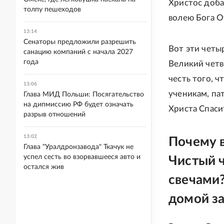
Христос доба
толпу пешеходов
волею Бога От
13:14
Сенаторы предложили разрешить
Вот эти четы
санацию компаний с начала 2027
года
Великий четв
честь того, 
13:06
ученикам, па
Глава МИД Польши: Посягательство
на дипмиссию РФ будет означать
Христа Спаси
разрыв отношений
13:02
Почему в
Глава "Уралдронзавода" Ткачук не
успел сесть во взорвавшееся авто и
Чистый ч
остался жив
свечами?
домой з