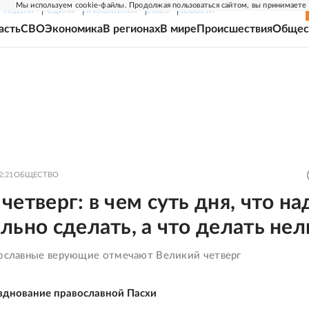
Мы используем cookie-файлы. Продолжая пользоваться сайтом, вы принимаете
Г-НЕДЕЛЯ
РОДИНА
ПРИЛОЖЕНИЯ
СОЮЗ
НОВОСТИ
асть
СВО
Экономика
В регионах
В мире
Происшествия
Общес
2:21
ОБЩЕСТВО
четверг: в чем суть дня, что на
льно сделать, а что делать нел
вославные верующие отмечают Великий четверг
зднование православной Пасхи