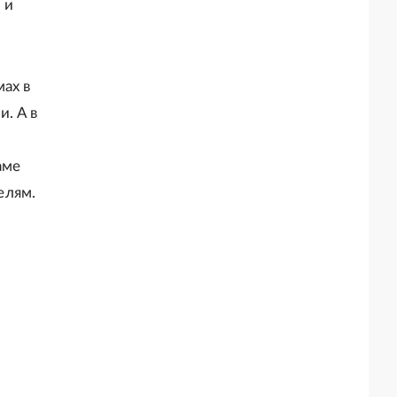
 и
ах в
. А в
аме
елям.