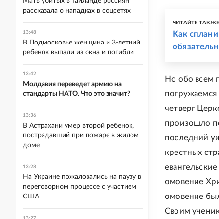
Мать убитых в Таиланде россиян
рассказала о нападках в соцсетях
ЧИТАЙТЕ ТАКЖ
13:48
Как сплани
В Подмосковье женщина и 3-летний
обязательн
ребенок выпали из окна и погибли
13:42
Но обо всем 
Молдавия переведет армию на
погружаемся 
стандарты НАТО. Что это значит?
четверг Церк
13:36
произошло пер
В Астрахани умер второй ребенок,
пострадавший при пожаре в жилом
последний уж
доме
крестных стр
евангельские
13:28
На Украине пожаловались на паузу в
омовение Хри
переговорном процессе с участием
омовение был
США
Своим ученика
13:27