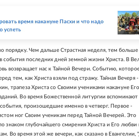
Е
ровать время накануне Пасхи и что надо
о успеть
по порядку. Чем дальше Страстная неделя, тем больше
в события последних дней земной жизни Христа. В Ве
овь возвращает нас к Тайной Вечери. Событию, которо
ед тем, как Христа взяли под стражу. Тайная Вечеря -
ин, трапеза Христа со Своими учениками накануне Ег
аданий. Во время Божественной литургии вспоминают
 события, произошедшие именно в четверг. Первое -
стом ног Своим ученикам перед Тайной Вечерей. Это
о знаком глубочайшего смирения Христа и Его любви 
м. Во время этой же вечери, как сказано в Евангелии, 