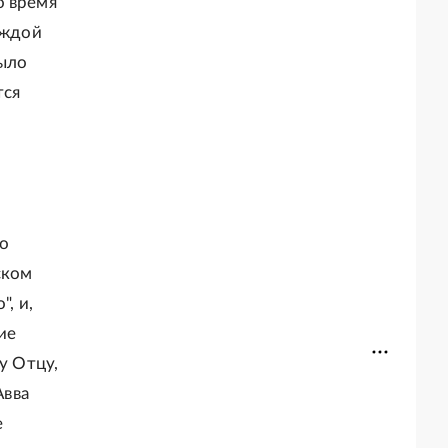
о время
аждой
было
тся
во
ском
, и,
ие
у Отцу,
Авва
е