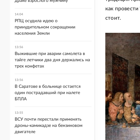
драке взрослого мужчину
как провести 
14:04
стоит.
РПЦ осудила идею о
принудительном сокращении
населения Земли
13:56
Выжившие при аварии самолета в
тайге летчики два дня держались на
трех конфетах
13:56
В Саратове в больнице остается
один пострадавший при налете
БПЛА
13:55
ВСУ почти перестали применять
дроны-камикадзе на бензиновом
двигателе