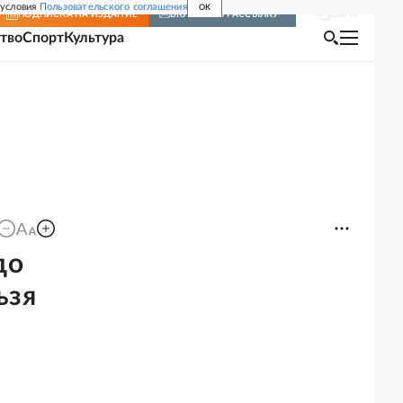
 условия
Пользовательского соглашения
OK
Войти
ПОДПИСКА
НА ИЗДАНИЕ
ВКЛЮЧИТЬ РАССЫЛКУ
тво
Спорт
Культура
до
ьзя