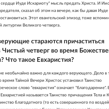
 сердце Иуде Искариоту" мысль предать Христа. И Иис
редателя, сказал об этом на вечере, как бы давая Иуде
остановиться. Этот евангельский эпизод тоже вспоми
 литургии Великого четверга.
верующие стараются причаститься
 Чистый четверг во время Божеств
? Что такое Евхаристия?
ие необычайно важно для каждого верующего. Дело в 
о время Тайной Вечери Христос установил Таинство
реческое слово "евхаристия" означает "благодарение". 
 Евхаристией называется Таинство причащения Тела и 
аинство благодатного (то есть совершенного по возде