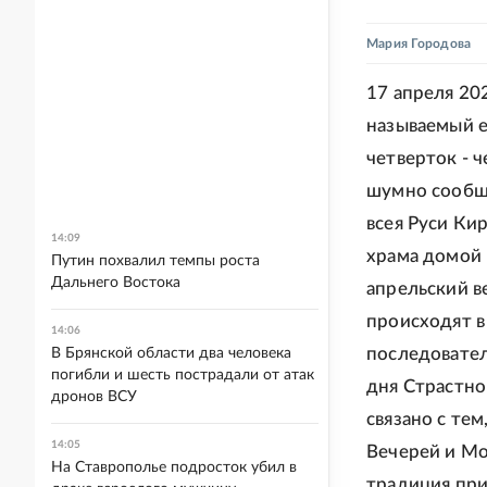
Мария Городова
17 апреля 20
называемый е
четверток - 
шумно сообща
всея Руси Ки
14:09
храма домой 
Путин похвалил темпы роста
Дальнего Востока
апрельский ве
происходят в
14:06
последовател
В Брянской области два человека
погибли и шесть пострадали от атак
дня Страстной
дронов ВСУ
связано с тем
14:05
Вечерей и Мо
На Ставрополье подросток убил в
традиция при