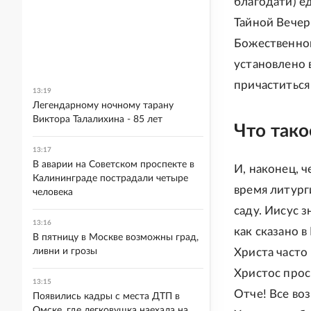
благодати) е
Тайной Вечер
Божественной
установлено 
причаститься
13:19
Легендарному ночному тарану
Виктора Талалихина - 85 лет
Что тако
13:17
В аварии на Советском проспекте в
И, наконец, 
Калининграде пострадали четыре
время литург
человека
саду. Иисус з
13:16
как сказано в
В пятницу в Москве возможны град,
ливни и грозы
Христа часто
Христос проси
13:15
Отче! Все во
Появились кадры с места ДТП в
Омске, где легковушка наехала на