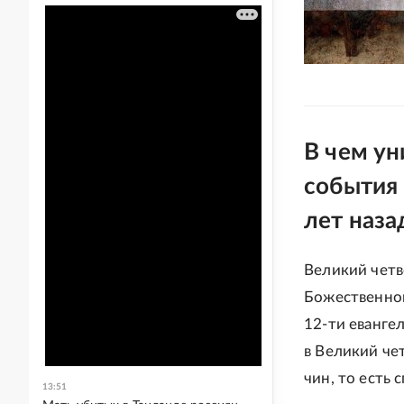
В чем ун
события
лет наза
Великий четв
Божественной
12-ти еванге
в Великий че
чин, то есть
13:51