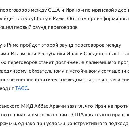
 переговоров между США и Ираном по иранской ядер
ойдет в эту субботу в Риме. Об этом проинформиро
рошел первый раунд переговоров.
ту в Риме пройдет второй раунд переговоров между
лями Исламской Республики Иран и Соединенных Шта
ью переговоров станет достижение дальнейшего прог
раведливому, обязательному и устойчивому соглашению"
нское внешнеполитическое ведомство, текст заявлен
иводит
ТАСС
.
иранского МИД Аббас Аракчи заявил, что Иран не проти
 потенциальном соглашении с США касательно иранск
раммы, однако при условии конструктивного подхода