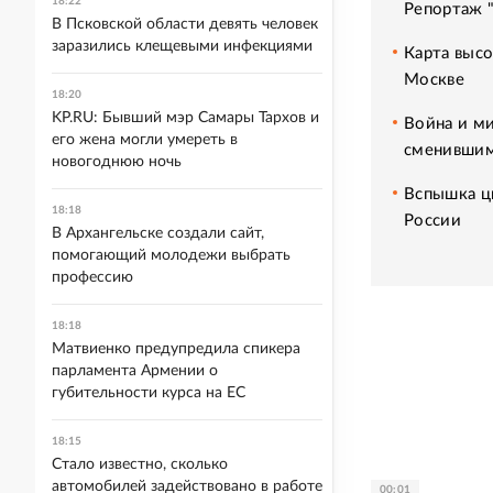
18:22
Репортаж 
В Псковской области девять человек
заразились клещевыми инфекциями
Карта высо
Москве
18:20
KP.RU: Бывший мэр Самары Тархов и
Война и ми
его жена могли умереть в
сменившим
новогоднюю ночь
Вспышка ци
18:18
России
В Архангельске создали сайт,
помогающий молодежи выбрать
профессию
18:18
Матвиенко предупредила спикера
парламента Армении о
губительности курса на ЕС
18:15
Стало известно, сколько
автомобилей задействовано в работе
00:01