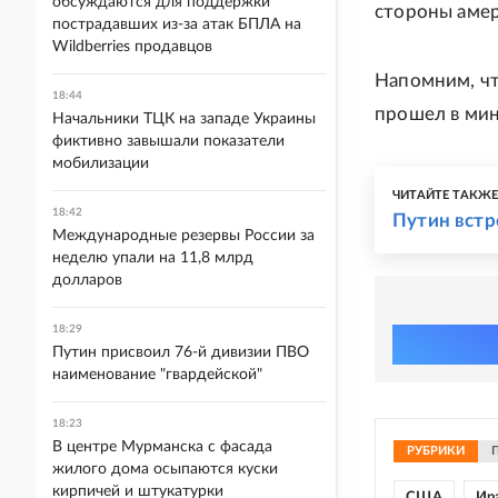
обсуждаются для поддержки
стороны амер
пострадавших из-за атак БПЛА на
Wildberries продавцов
Напомним, ч
18:44
прошел в мин
Начальники ТЦК на западе Украины
фиктивно завышали показатели
мобилизации
ЧИТАЙТЕ ТАКЖ
18:42
Путин встр
Международные резервы России за
неделю упали на 11,8 млрд
долларов
18:29
Путин присвоил 76-й дивизии ПВО
наименование "гвардейской"
18:23
В центре Мурманска с фасада
РУБРИКИ
жилого дома осыпаются куски
кирпичей и штукатурки
США
Ир