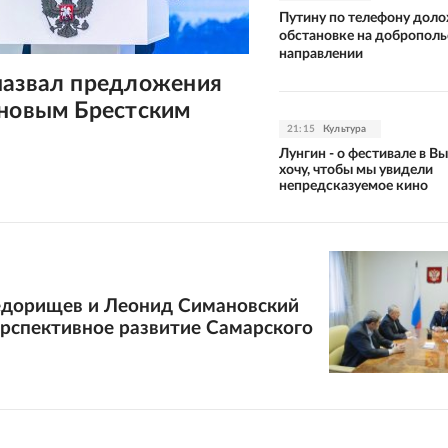
Путину по телефону дол
обстановке на добропол
направлении
назвал предложения
 новым Брестским
21:15
Культура
Лунгин - о фестивале в Вы
хочу, чтобы мы увидели
непредсказуемое кино
едорищев и Леонид Симановский
ерспективное развитие Самарского