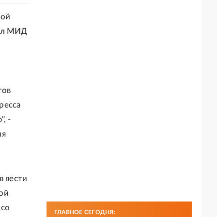
ной
вал МИД
тов
ресса
, -
ия
в вести
ой
 со
ГЛАВНОЕ СЕГОДНЯ: