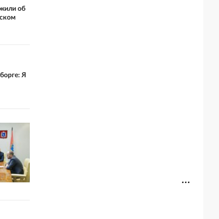
ожили об
ьском
борге: Я