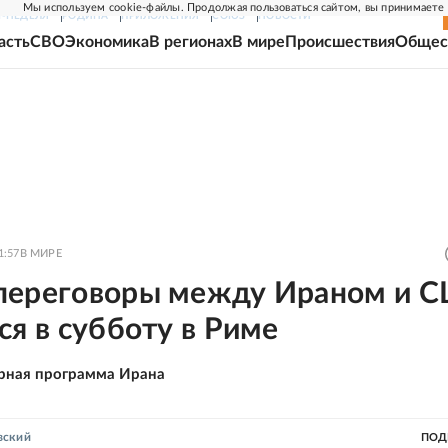
Мы используем cookie-файлы. Продолжая пользоваться сайтом, вы принимаете
Г-НЕДЕЛЯ
РОДИНА
ПРИЛОЖЕНИЯ
СОЮЗ
НОВОСТИ
асть
СВО
Экономика
В регионах
В мире
Происшествия
Общес
1:57
В МИРЕ
переговоры между Ираном и 
ся в субботу в Риме
рная программа Ирана
вский
ПОД