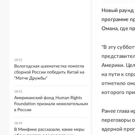
Новый раунд
программе пр
Омана, где п
"В эту суббо
представите
18:51
Америки. Цел
Вологодская шахматистка помогла
сборной России победить Китай на
на пути к сп
"Матче Дружбы"
отметило ома
которого пр
18:51
Американский фонд Human Rights
Foundation признали нежелательным
в России
Ранее глава 
переговоры о
18:44
ядерной прог
В Минфине рассказали, какие меры