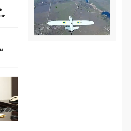
ак
сии
ом