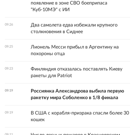
появление в зоне СВО боеприпаса
"Куб-10МЭ" с ИИ
Два самолета едва избежали крупного
09:26
столкновения в Сиднее
Лионель Месси прибыл в Аргентину на
09:25
похороны отца
Финляндия отказалась поставлять Киеву
09:23
ракеты для Patriot
Россиянка Александрова выбила первую
09:19
ракетку мира Соболенко в 1/8 финала
В США с корабля-призрака спасли более 30
09:19
кошек
09:11