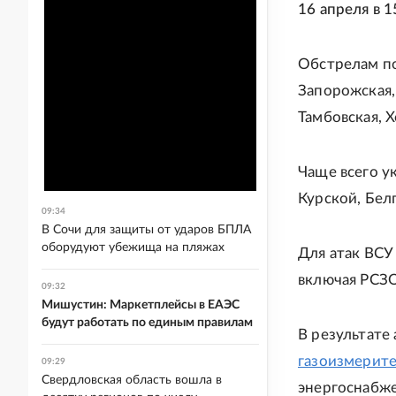
16 апреля в 
Обстрелам по
Запорожская, 
Тамбовская, 
Чаще всего у
Курской, Бел
09:34
В Сочи для защиты от ударов БПЛА
оборудуют убежища на пляжах
Для атак ВСУ
включая РСЗ
09:32
Мишустин: Маркетплейсы в ЕАЭС
будут работать по единым правилам
В результате
газоизмерите
09:29
Свердловская область вошла в
энергоснабже