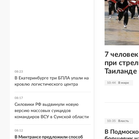
7 человек
при стрел
Таиланде
08:23
В Екатеринбурге три БПЛА упали на
10:44
В мире
кровлю логистического центра
08:17
Силовики РФ выдвинули новую
версию массовых суицидов
командиров ВСУ в Сумской области
10:35
Власть
В Подмоско
08:12
В Минтрансе предложили способ
борщевик н