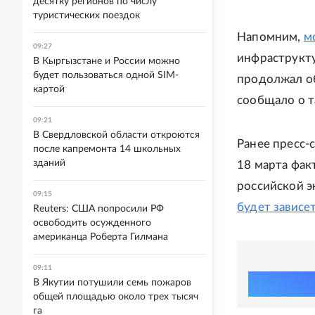
десятку регионов по числу
туристических поездок
Напомним,
м
09:27
инфраструкту
В Кыргызстане и России можно
будет пользоваться одной SIM-
продолжал о
картой
сообщало о т
09:21
В Свердловской области откроются
Ранее пресс-
после капремонта 14 школьных
зданий
18 марта фак
российской э
09:15
будет зависе
Reuters: США попросили РФ
освободить осужденного
американца Роберта Гилмана
09:11
В Якутии потушили семь пожаров
общей площадью около трех тысяч
га