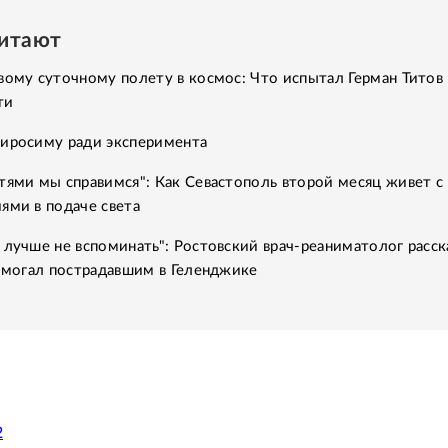
читают
вому суточному полету в космос: Что испытал Герман Титов 
ти
Хиросиму ради эксперимента
тями мы справимся": Как Севастополь второй месяц живет с
ями в подаче света
 лучше не вспоминать": Ростовский врач-реаниматолог расск
помогал пострадавшим в Геленджике
2