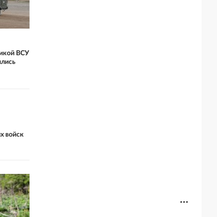
никой ВСУ
ились
х войск