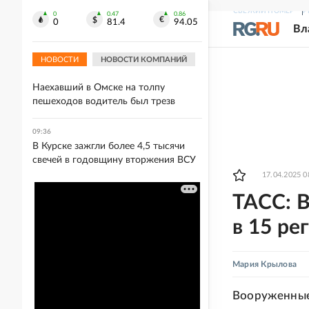
09:37
СВЕЖИЙ НОМЕР
Р
В Саратове выявили загрязнение
0
0.47
0.86
0
81.4
94.05
Вл
воздуха после пожара на мусорном
полигоне
НОВОСТИ
НОВОСТИ КОМПАНИЙ
09:36
Наехавший в Омске на толпу
пешеходов водитель был трезв
09:36
В Курске зажгли более 4,5 тысячи
свечей в годовщину вторжения ВСУ
17.04.2025 0
ТАСС: 
в 15 ре
Мария Крылова
Вооруженные 