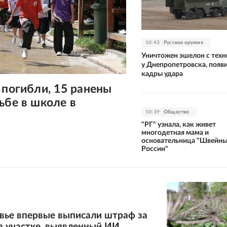
10:43
Русское оружие
Уничтожен эшелон с тех
у Днепропетровска, появ
кадры удара
 погибли, 15 ранены
ьбе в школе в
10:39
Общество
"РГ" узнала, как живет
многодетная мама и
основательница "Швейны
России"
вье впервые выписали штраф за
а участке, выявленный ИИ