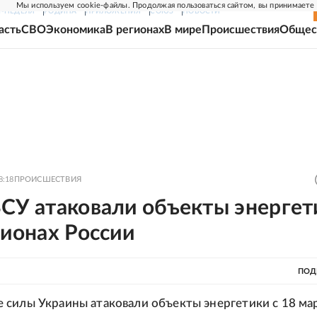
Мы используем cookie-файлы. Продолжая пользоваться сайтом, вы принимаете
Г-НЕДЕЛЯ
РОДИНА
ПРИЛОЖЕНИЯ
СОЮЗ
НОВОСТИ
асть
СВО
Экономика
В регионах
В мире
Происшествия
Общес
8:18
ПРОИСШЕСТВИЯ
ВСУ атаковали объекты энергет
гионах России
ПОД
силы Украины атаковали объекты энергетики с 18 ма