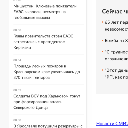
09:10
Мишустин: Ключевые показатели
Сейчас 
ЕАЭС выросли, несмотря на
глобальные вызовы
65 лет пер
невесомос
08:58
Главы правительств стран ЕАЭС
Бомба на 
встретились с президентом
Киргизии
"С труднос
ограничени
08:54
Площадь лесных пожаров в
"Этот день
Красноярском крае увеличилась до
"РГ", как 
370 тысяч гектаров
08:52
Солдаты ВСУ под Харьковом тонут
при форсировании вплавь
Северского Донца
08:30
Новости СМИ
В Ярославле потушили резервуары с