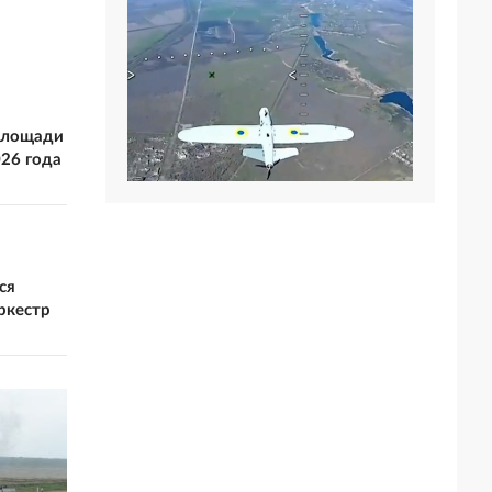
площади
26 года
ся
ркестр