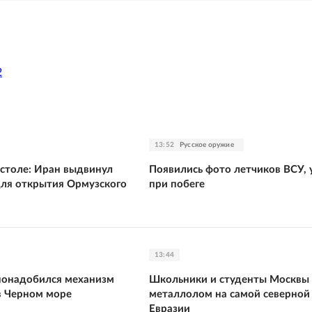
2
13:52
Русское оружие
 столе: Иран выдвинул
Появились фото летчиков ВСУ,
ля открытия Ормузского
при побеге
13:44
понадобился механизм
Школьники и студенты Москвы
в Черном море
металлолом на самой северной
Евразии