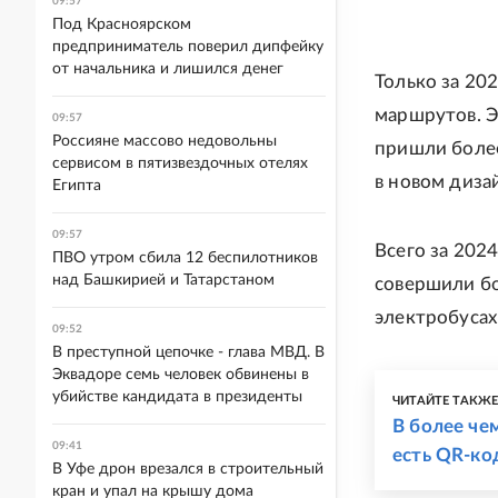
09:57
Под Красноярском
предприниматель поверил дипфейку
от начальника и лишился денег
Только за 20
маршрутов. Э
09:57
Россияне массово недовольны
пришли более
сервисом в пятизвездочных отелях
в новом диза
Египта
09:57
Всего за 202
ПВО утром сбила 12 беспилотников
над Башкирией и Татарстаном
совершили бо
электробусах
09:52
В преступной цепочке - глава МВД. В
Эквадоре семь человек обвинены в
убийстве кандидата в президенты
ЧИТАЙТЕ ТАКЖ
В более че
09:41
есть QR-ко
В Уфе дрон врезался в строительный
кран и упал на крышу дома