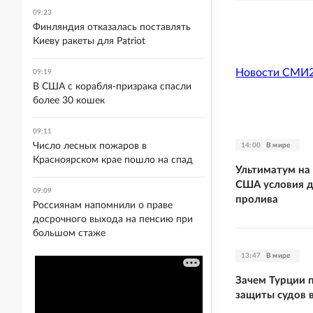
09:23
Финляндия отказалась поставлять
Киеву ракеты для Patriot
Новости СМИ
09:19
В США с корабля-призрака спасли
более 30 кошек
09:11
Число лесных пожаров в
14:00
В мире
Красноярском крае пошло на спад
Ультиматум на
США условия д
09:09
пролива
Россиянам напомнили о праве
досрочного выхода на пенсию при
большом стаже
13:47
В мире
Зачем Турции 
защиты судов 