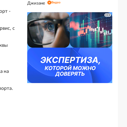
Видео
Джизане
орт -
вис, с
сквы
а на
порта.