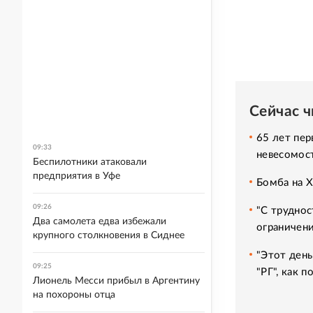
Сейчас 
65 лет пер
09:33
невесомос
Беспилотники атаковали
предприятия в Уфе
Бомба на 
09:26
"С труднос
Два самолета едва избежали
ограничени
крупного столкновения в Сиднее
"Этот день
09:25
"РГ", как 
Лионель Месси прибыл в Аргентину
на похороны отца