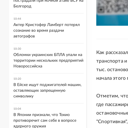
пострадали при ночной атаке ВСУ на
Белгород
10:44
Актер Кристофер Ламберт потерял
сознание во время раздачи
автографов
10:30
Как рассказа
Обломки украинских БПЛА упали на
территории нескольких предприятий
транспорта и
Новороссийска
тыс. останов
начала этого 
10:20
В Ейске ищут поджигателей машин,
оставляющих запрещенную
Отметим, что
символику
где пассажир
10:04
остановочные
В Японии признали, что Токио
противоречит сам себе в вопросе
"Спортивная",
ядерного оружия