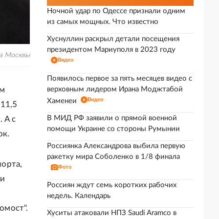
Ночной удар по Одессе признали одним
из самых мощных. Что известно
Хуснуллин раскрыл детали посещения
президентом Мариуполя в 2023 году
та Москвы
Видео
Появилось первое за пять месяцев видео с
ам
верховным лидером Ирана Моджтабой
Видео
Хаменеи
11,5
В МИД РФ заявили о прямой военной
 А с
помощи Украине со стороны Румынии
ок.
Россиянка Александрова выбила первую
ракетку мира Соболенко в 1/8 финала
орта,
Фото
ли
Россиян ждут семь коротких рабочих
недель. Календарь
омост".
Хуситы атаковали НПЗ Saudi Aramco в