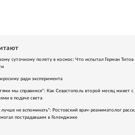
читают
вому суточному полету в космос: Что испытал Герман Титов 
ти
Хиросиму ради эксперимента
тями мы справимся": Как Севастополь второй месяц живет с
ями в подаче света
 лучше не вспоминать": Ростовский врач-реаниматолог расск
помогал пострадавшим в Геленджике