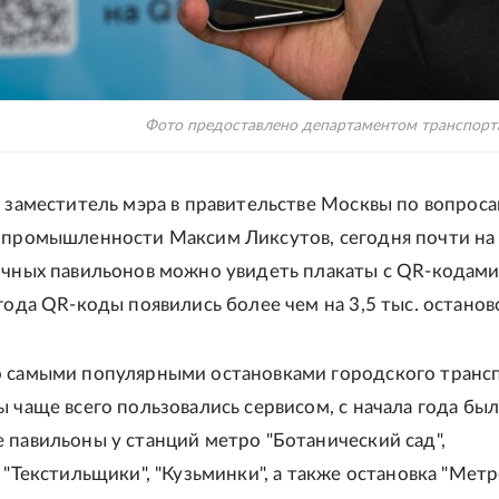
Фото предоставлено департаментом транспор
л заместитель мэра в правительстве Москвы по вопрос
 промышленности Максим Ликсутов, сегодня почти на 
очных павильонов можно увидеть плакаты с QR-кодами.
года QR-коды появились более чем на 3,5 тыс. останов
 самыми популярными остановками городского трансп
ы чаще всего пользовались сервисом, с начала года бы
 павильоны у станций метро "Ботанический сад",
 "Текстильщики", "Кузьминки", а также остановка "Метр