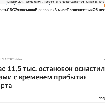
Мы используем cookie-файлы. Продолжая пользоваться сайтом, вы принимаете
Г-НЕДЕЛЯ
РОДИНА
ПРИЛОЖЕНИЯ
СОЮЗ
НОВОСТИ
асть
СВО
Экономика
В регионах
В мире
Происшествия
Общес
1:09
ЭКОНОМИКА
е 11,5 тыс. остановок оснасти
ами с временем прибытия
орта
ПОД