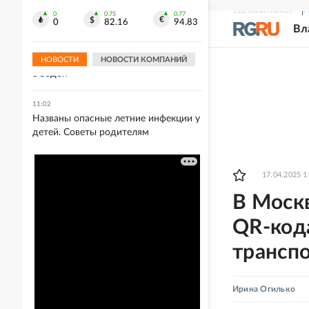
известно
СВЕЖИЙ НОМЕР
Р
0
0.75
0.77
0
82.16
94.83
Вл
11:03
В Екатеринбурге из-за аварийного
отключения продолжаются перебои
НОВОСТИ
НОВОСТИ КОМПАНИЙ
с водой
11:02
Названы опасные летние инфекции у
детей. Советы родителям
17.04.2025 1
В Москв
QR-код
трансп
Ирина Огилько