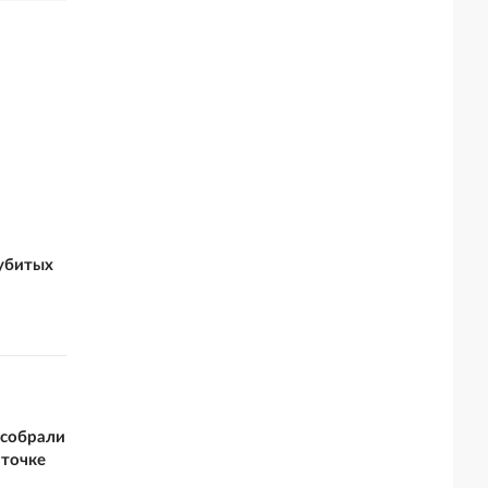
 убитых
 собрали
 точке