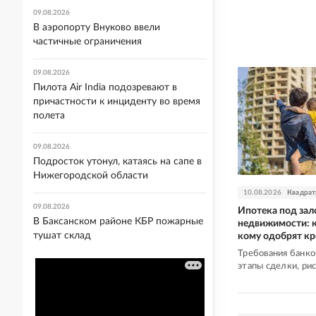
09.08.2026
В аэропорту Внуково ввели
частичные ограничения
09.08.2026
Пилота Air India подозревают в
причастности к инциденту во время
полета
09.08.2026
Подросток утонул, катаясь на сапе в
Нижегородской области
10.08.2026
Квадрат
09.08.2026
Ипотека под за
В Баксанском районе КБР пожарные
недвижимости: 
тушат склад
кому одобрят к
Требования банко
этапы сделки, ри