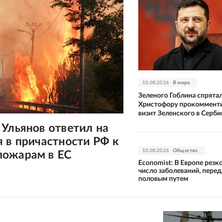
10.08.2026
В мире
Зеленого Гоблина спрятал
Христофору прокоммент
визит Зеленского в Серб
Ульянов ответил на
 в причастности РФ к
10.08.2026
Общество
ожарам в ЕС
Economist: В Европе резк
число заболеваний, пере
половым путем