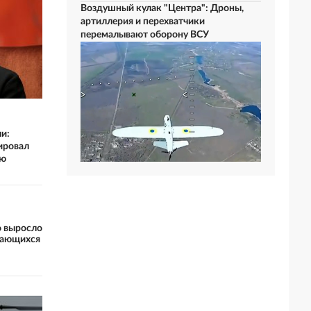
Воздушный кулак "Центра": Дроны,
артиллерия и перехватчики
перемалывают оборону ВСУ
и:
ировал
ию
о выросло
дающихся