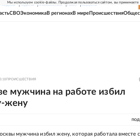
Мы используем cookie-файлы. Продолжая пользоваться сайтом, вы принимаете
Г-НЕДЕЛЯ
РОДИНА
ПРИЛОЖЕНИЯ
СОЮЗ
НОВОСТИ
асть
СВО
Экономика
В регионах
В мире
Происшествия
Общес
3:18
ПРОИСШЕСТВИЯ
ве мужчина на работе избил
у-жену
ПОД
осквы мужчина избил жену, которая работала вместе с