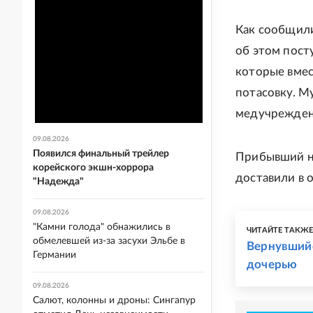
Как сообщили
об этом пост
которые вмес
потасовку. М
медучреждени
09.08.2026
Появился финальный трейлер
Прибывший на
корейского экшн-хоррора
доставили в 
"Надежда"
09.08.2026
"Камни голода" обнажились в
ЧИТАЙТЕ ТАКЖ
обмелевшей из-за засухи Эльбе в
Вернувшийс
Германии
дочерью
09.08.2026
Салют, колонны и дроны: Сингапур