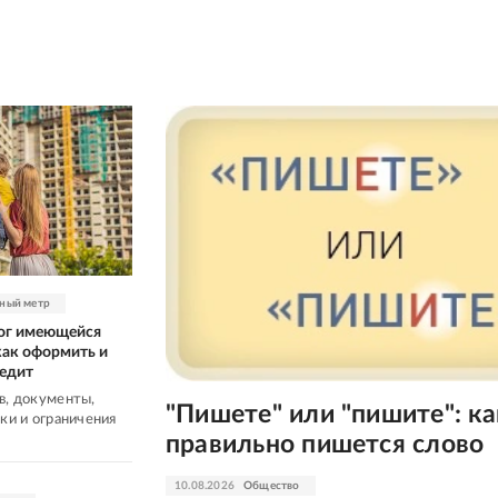
ный метр
лог имеющейся
как оформить и
редит
в, документы,
"Пишете" или "пишите": ка
ски и ограничения
правильно пишется слово
10.08.2026
Общество