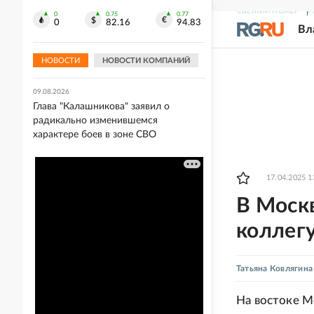
СВЕЖИЙ НОМЕР
Р
0
0.75
0.77
09.08.2026
0
82.16
94.83
Вл
Семак назвал причины
сенсационного поражения "Зенита"
дебютанту РПЛ "Родине"
НОВОСТИ
НОВОСТИ КОМПАНИЙ
09.08.2026
Глава "Калашникова" заявил о
радикально изменившемся
характере боев в зоне СВО
17.04.2025 1
В Моск
коллег
Татьяна Ковлягина
На востоке М