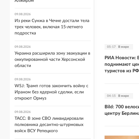
Алжиром
09.08.2026
Из реки Сунжа в Чечне достали тела
трех человек, включая 15-летнего
подростка
05:17
В мире
09.08.2026
Украина расширила зону эвакуации в
РИА Новости: 
оккупированной части Херсонской
поднимают цен
области
туристов из РФ
09.08.2026
WSJ: Трамп готов закончить войну с
Ираном без ядерной сделки, если
04:15
В мире
откроют Ормуз
Bild: 700 вело
09.08.2026
центру Берлин
ТАСС: В зоне СВО ликвидировали
полковника десантно-штурмовых
войск ВСУ Репецкого