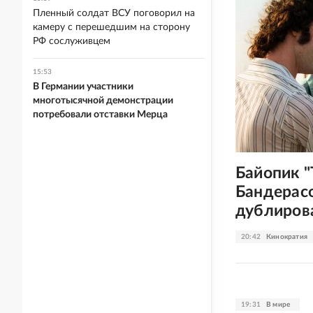
Пленный солдат ВСУ поговорил на
камеру с перешедшим на сторону
РФ сослуживцем
15:53
В Германии участники
многотысячной демонстрации
потребовали отставки Мерца
Байопик "
Бандерас
дублиров
20:42
Кинократия
19:31
В мире