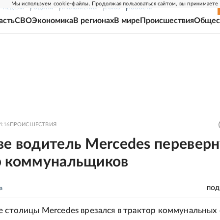
Мы используем cookie-файлы. Продолжая пользоваться сайтом, вы принимаете
Г-НЕДЕЛЯ
РОДИНА
ПРИЛОЖЕНИЯ
СОЮЗ
НОВОСТИ
асть
СВО
Экономика
В регионах
В мире
Происшествия
Общес
4:16
ПРОИСШЕСТВИЯ
ве водитель Mercedes перевер
р коммунальщиков
а
ПОД
е столицы Mercedes врезался в трактор коммунальных