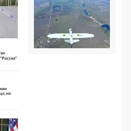
тап
"Россия"
ении
цо, но