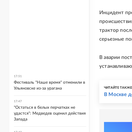
Инцидент про
происшестви
трактор посл
серьезные по
В аварии пос
устанавлива
17:51
Фестиваль "Наше время" отменили в
ЧИТАЙТЕ ТАКЖ
Ульяновске из-за урагана
В Москве д
17:47
"Остаться в белых перчатках не
удастся": Медведев оценил действия
Запада