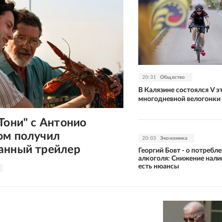
20:31
Общество
В Калязине состоялся V э
многодневной велогонки 
Тони" с Антонио
ом получил
20:03
Экономика
анный трейлер
Георгий Бовт - о потребл
алкоголя: Снижение нали
есть нюансы