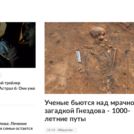
й трейлер
Астрал 6: Они уже
Ученые бьются над мрачн
загадкой Гнездова - 1000-
летние путы
лова: Лечение
я семьи остается
18:44
Общество