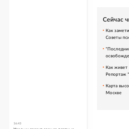
Сейчас 
Как замет
Советы пс
"Последний
освобожде
Как живет 
Репортаж 
Карта высо
Москве
16:43