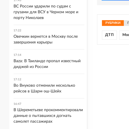
17:43
ВС России ударили по судам с
грузами для ВСУ в Черном море и
порту Николаев
РУБРИКИ
17:22
ДТП
Мо
Овечкин вернется в Москву после
завершения карьеры
17:14
Baza: В Таиланде пропал известный
диджей из России
17:12
Во Внуково отменили несколько
рейсов в Шарм-эш-Шейх
16:47
В Шереметьеве прокомментировали
данные о пытавшихся догнать
самолет пассажирах