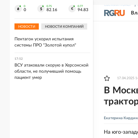
СВЕЖИЙ НОМЕР
Р
18:02
0
0.75
0.77
0
82.16
94.83
Вл
Метеоролог Шпиг предупредил о
грозящем Украине дефиците воды
НОВОСТИ
НОВОСТИ КОМПАНИЙ
17:53
Пентагон ускорил испытания
системы ПРО "Золотой купол"
17:52
ВСУ атаковали скорую в Херсонской
области, не получивший помощь
пациент умер
17.04.2025 1
В Моск
тракто
Екатерина Кирдин
На юго-запад