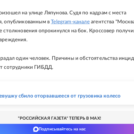
изошел на улице Ляпунова. Судя по кадрам с места
я, опубликованным в
Telegram-канале
агентства "Москва
е столкновения опрокинулся на бок. Кроссовер получ
вреждения.
традал один человек. Причины и обстоятельства инци
ют сотрудники ГИБДД.
Е
евушку сбило оторвавшееся от грузовика колесо
"РОССИЙСКАЯ ГАЗЕТА" ТЕПЕРЬ В MAX!
Подписывайтесь на нас