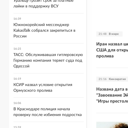
Уральцу грозит срок за платные
лайки в поддержку ВСУ
16:39
Южнокорейский мессенджер
KakaoTalk собрался закрепиться в
21:48
В мире
России
Иран назвал ше
16:25
США для откр
ТАСС: Обслуживавшая гитлеровскую
пролива
Германию компания теряет суда под
Одессой
16:19
21:16
Кинократия
КСИР назвал условие открытия
Названа дата 
Ормузского пролива
"Завоевание Э
"Игры престол
16:06
В Краснодаре полиция начала
проверку после избиения подростка
15:59