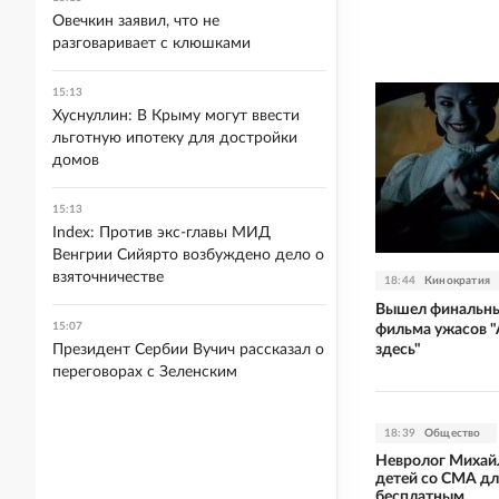
Овечкин заявил, что не
разговаривает с клюшками
15:13
Хуснуллин: В Крыму могут ввести
льготную ипотеку для достройки
домов
15:13
Index: Против экс-главы МИД
Венгрии Сийярто возбуждено дело о
взяточничестве
18:44
Кинократия
Вышел финальны
15:07
фильма ужасов "
здесь"
Президент Сербии Вучич рассказал о
переговорах с Зеленским
18:39
Общество
Невролог Михай
детей со СМА дл
бесплатным