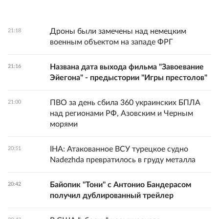
Дроны были замечены над немецким
21:18
военным объектом на западе ФРГ
Названа дата выхода фильма "Завоевание
21:16
Эйегона" - предыстории "Игры престолов"
ПВО за день сбила 360 украинских БПЛА
21:00
над регионами РФ, Азовским и Черным
морями
IHA: Атакованное ВСУ турецкое судно
20:51
Nadezhda превратилось в груду металла
Байопик "Тони" с Антонио Бандерасом
20:42
получил дублированный трейлер