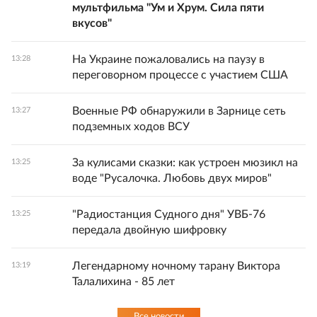
мультфильма "Ум и Хрум. Сила пяти
вкусов"
На Украине пожаловались на паузу в
13:28
переговорном процессе с участием США
Военные РФ обнаружили в Зарнице сеть
13:27
подземных ходов ВСУ
За кулисами сказки: как устроен мюзикл на
13:25
воде "Русалочка. Любовь двух миров"
"Радиостанция Судного дня" УВБ-76
13:25
передала двойную шифровку
Легендарному ночному тарану Виктора
13:19
Талалихина - 85 лет
Все новости