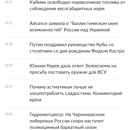
Кабмин освободил перевозчиков топлива от
22:32
соблюдения весогабаритных норм
Advance заявила о "баллистическом окне
22:22
возможностей" России над Украиной
Путин поздравил руководство Кубы со
22:20
столетием со дня рождения Фиделя Кастро
Южная Корея дала ответ Зеленскому на
22:09
просьбу поставить оружие для ВСУ
Почему астматикам лучше не
22:07
злоупотреблять сладостями. Комментарий
врача
Гидрометцентр: На Черноморском
22:02
побережье России скоро наступит
полноценный бархатный сезон