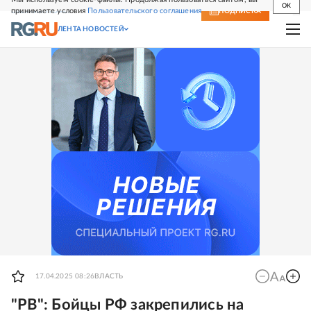
OK
принимаете условия
Пользовательского соглашения
СВЕЖИЙ НОМЕР
ПОДПИСКА
ЛЕНТА НОВОСТЕЙ
17.04.2025 08:26
ВЛАСТЬ
"РВ": Бойцы РФ закрепились на