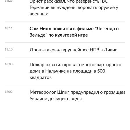
Эрнст рассказал, что резервисты ВС
18:29
Германии вынуждены воровать оружие у
военных
Сэм Нилл появится в фильме "Легенда о
18:11
Зельде" по культовой игре
Дрон атаковал крупнейшее НПЗ в Ливии
18:10
Пожар охватил кровлю многоквартирного
18:03
дома в Нальчике на площади в 500
квадратов
Метеоролог Шпиг предупредил о грозящем
18:02
Украине дефиците воды