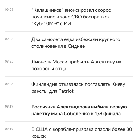
"Калашников" анонсировал скорое
09:28
появление в зоне СВО боеприпаса
"Куб-10МЭ" с ИИ
Два самолета едва избежали крупного
09:26
столкновения в Сиднее
Лионель Месси прибыл в Аргентину на
09:25
похороны отца
Финляндия отказалась поставлять Киеву
09:23
ракеты для Patriot
Россиянка Александрова выбила первую
09:19
ракетку мира Соболенко в 1/8 финала
В США с корабля-призрака спасли более 30
09:19
кошек