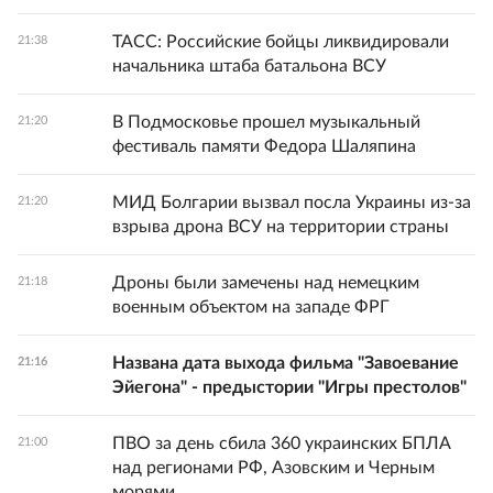
ТАСС: Российские бойцы ликвидировали
21:38
начальника штаба батальона ВСУ
В Подмосковье прошел музыкальный
21:20
фестиваль памяти Федора Шаляпина
МИД Болгарии вызвал посла Украины из-за
21:20
взрыва дрона ВСУ на территории страны
Дроны были замечены над немецким
21:18
военным объектом на западе ФРГ
Названа дата выхода фильма "Завоевание
21:16
Эйегона" - предыстории "Игры престолов"
ПВО за день сбила 360 украинских БПЛА
21:00
над регионами РФ, Азовским и Черным
морями