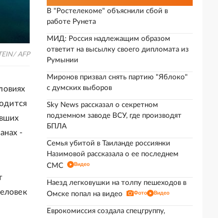
В "Ростелекоме" объяснили сбой в
работе Рунета
МИД: Россия надлежащим образом
ответит на высылку своего дипломата из
TEIN/ AFP
Румынии
Миронов призвал снять партию "Яблоко"
с думских выборов
ловиях
водится
Sky News рассказал о секретном
подземном заводе ВСУ, где производят
авших
БПЛА
анах -
Семья убитой в Таиланде россиянки
Назимовой рассказала о ее последнем
Видео
СМС
т
Наезд легковушки на толпу пешеходов в
человек
Омске попал на видео
Фото
Видео
Еврокомиссия создала спецгруппу,