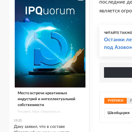
последние де
является огр
ЧИТАЙТЕ ТАКЖ
Останки л
под Азово
Место встречи креативных
индустрий и интеллектуальной
РУБРИКИ
собственности
Реклама. https://ipquorum.ru
Швейцария
15:22
Даку заявил, что в составе