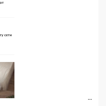
от
ту сети