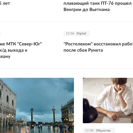
5 лет
плавающий танк ПТ-76 прошел 
Венгрии до Вьетнама
17:06
Digital
тие МТК "Север-Юг"
"Ростелеком" восстановил рабо
ж/д выхода к
после сбоя Рунета
кеану
17:00
Общество