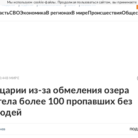
Мы используем cookie-файлы. Продолжая пользоваться сайтом, вы принимаете
Г-НЕДЕЛЯ
РОДИНА
ПРИЛОЖЕНИЯ
СОЮЗ
НОВОСТИ
асть
СВО
Экономика
В регионах
В мире
Происшествия
Общес
3:44
В МИРЕ
царии из-за обмеления озера
тела более 100 пропавших без
людей
нев
ПОД