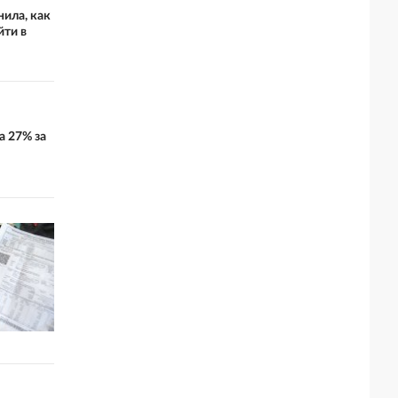
ила, как
йти в
а 27% за