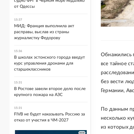
судно ФРГ в Черном море недалеко
от Одессы
15:37
МИД: Франция выполнила акт
расправы, выслав из страны
журналистку Федорову
15:36
Обнажились п
В школах эстонского города введут
все тайное с
курс управления дронами для
старшеклассников
расследовани
без вести лю
15:31
В Ростове завели второе дело после
Германии, Ав
крупного пожара на АЗС
15:31
По данным пр
FIVB не будет наказывать Россию за
несколько ку
отказ от участия в ЧМ-2027
из которых д