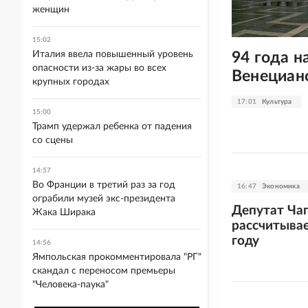
женщин
15:02
94 года н
Италия ввела повышенный уровень
опасности из-за жары во всех
Венециан
крупных городах
17:01
Культура
15:00
Трамп удержал ребенка от падения
со сцены
14:57
Во Франции в третий раз за год
16:47
Экономика
ограбили музей экс-президента
Депутат Чап
Жака Ширака
рассчитывае
году
14:56
Ямпольская прокомментировала "РГ"
скандал с переносом премьеры
"Человека-паука"