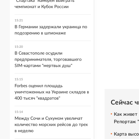
"Спартака" намерен выиграть
чемпионат и Кубок России
15:21
В Германии задержали украинца по
подозрению в шпионаже
15:20
В Севастополе осудили
предпринимателя, торговавшего
SIM-картами "мертвых душ"
15:15
Forbes оценил площадь
уничтоженных на Украине складов в
400 тысяч "квадратов"
Сейчас 
15:14
Как живет 
Между Сочи и Сухумом увеличат
Репортаж 
количество морских рейсов до трех
в неделю
Карта высо