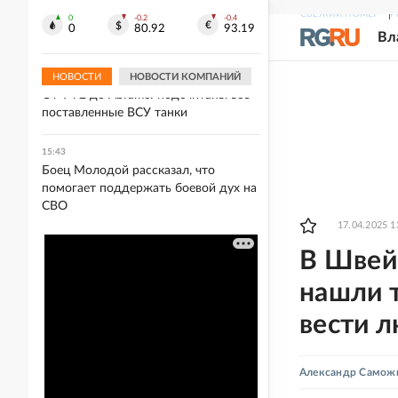
15:52
СВЕЖИЙ НОМЕР
Р
В 10 пензенских школах введут
0
-0.2
-0.4
0
80.92
93.19
Вл
оценки за поведение
НОВОСТИ
НОВОСТИ КОМПАНИЙ
15:46
От Т-72 до Abrams: подсчитаны все
поставленные ВСУ танки
15:43
Боец Молодой рассказал, что
помогает поддержать боевой дух на
СВО
17.04.2025 1
В Швей
нашли 
вести 
Александр Самож