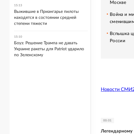
Москве
15:13
Выжившие в Приангарье пилоты
Война и ми
находятся в состоянии средней
сменившим
степени тяжести
Вспышка ци
15:10
России
Боуз: Решение Трампа не давать
Украине ракеты для Patriot ударило
по Зеленскому
Новости СМИ
00:01
Легендарному 