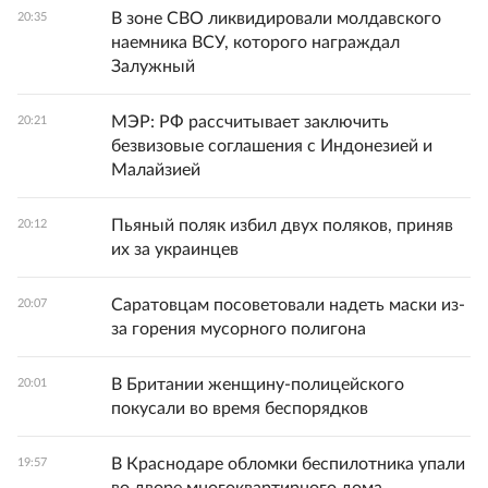
В зоне СВО ликвидировали молдавского
20:35
наемника ВСУ, которого награждал
Залужный
МЭР: РФ рассчитывает заключить
20:21
безвизовые соглашения с Индонезией и
Малайзией
Пьяный поляк избил двух поляков, приняв
20:12
их за украинцев
Саратовцам посоветовали надеть маски из-
20:07
за горения мусорного полигона
В Британии женщину-полицейского
20:01
покусали во время беспорядков
В Краснодаре обломки беспилотника упали
19:57