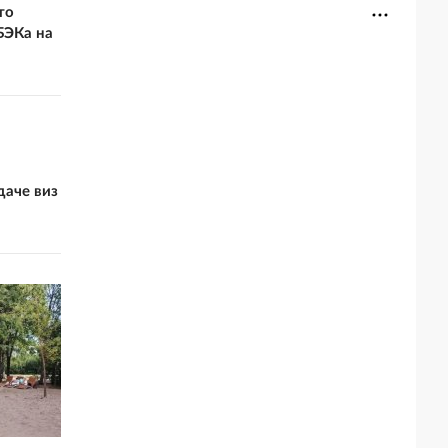
то
БЭКа на
даче виз