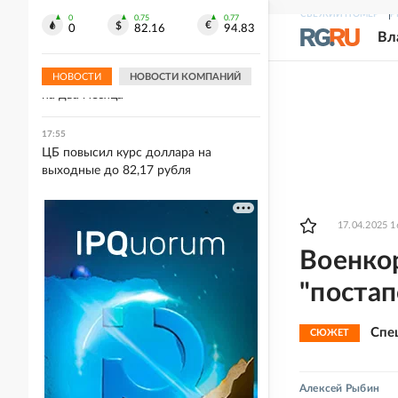
Черном море
СВЕЖИЙ НОМЕР
Р
0
0.75
0.77
0
82.16
94.83
Вл
18:18
Жену иноагента Александра
Невзорова Лидию заочно арестовали
НОВОСТИ
НОВОСТИ КОМПАНИЙ
на два месяца
17:55
ЦБ повысил курс доллара на
выходные до 82,17 рубля
17.04.2025 1
Военко
"постап
Спе
СЮЖЕТ
Алексей Рыбин