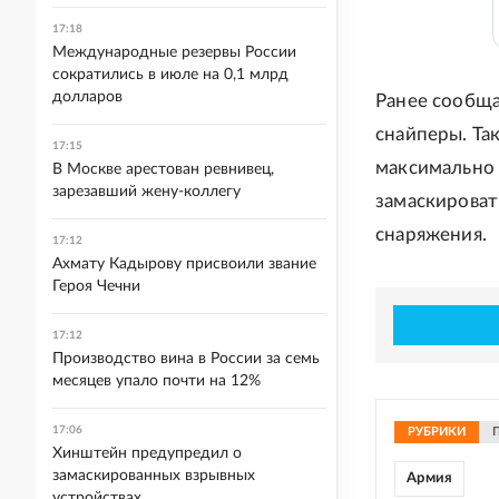
17:18
Международные резервы России
сократились в июле на 0,1 млрд
долларов
Ранее сообща
снайперы. Та
17:15
максимально 
В Москве арестован ревнивец,
зарезавший жену-коллегу
замаскироват
снаряжения.
17:12
Ахмату Кадырову присвоили звание
Героя Чечни
17:12
Производство вина в России за семь
месяцев упало почти на 12%
17:06
РУБРИКИ
Хинштейн предупредил о
замаскированных взрывных
Армия
устройствах