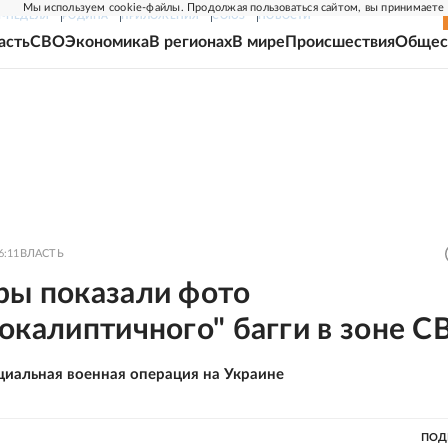
Мы используем cookie-файлы. Продолжая пользоваться сайтом, вы принимаете
Г-НЕДЕЛЯ
РОДИНА
ПРИЛОЖЕНИЯ
СОЮЗ
НОВОСТИ
асть
СВО
Экономика
В регионах
В мире
Происшествия
Общес
6:11
ВЛАСТЬ
ры показали фото
окалиптичного" багги в зоне С
циальная военная операция на Украине
ПОД