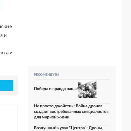
йские
я и
кта и
РЕКОМЕНДУЕМ
Победа и правда наша!
Не просто джойстик: Война дронов
создает востребованных специалистов
для мирной жизни
Воздушный кулак "Центра": Дроны,