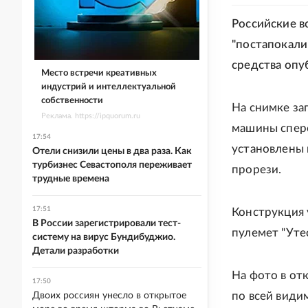
Российские в
"постапокали
средства опу
Место встречи креативных
индустрий и интеллектуальной
собственности
На снимке за
Реклама. https://ipquorum.ru
машины спере
17:54
установлены 
Отели снизили цены в два раза. Как
турбизнес Севастополя переживает
прорези.
трудные времена
17:51
Конструкция 
В России зарегистрировали тест-
пулемет "Утес
систему на вирус Бундибуджио.
Детали разработки
На фото в от
17:50
по всей види
Двоих россиян унесло в открытое