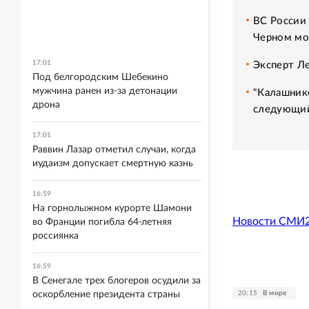
ВС России
Черном мо
17:01
Эксперт Л
Под белгородским Шебекино
мужчина ранен из-за детонации
"Калашнико
дрона
следующий
17:01
Раввин Лазар отметил случаи, когда
иудаизм допускает смертную казнь
16:59
На горнолыжном курорте Шамони
Новости СМИ
во Франции погибла 64-летняя
россиянка
16:59
В Сенегале трех блогеров осудили за
20:15
В мире
оскорбление президента страны