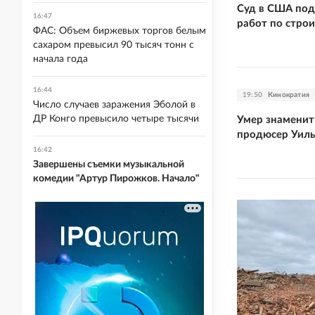
Суд в США под
16:47
работ по строи
ФАС: Объем биржевых торгов белым
сахаром превысил 90 тысяч тонн с
начала года
16:44
19:50
Кинократия
Число случаев заражения Эболой в
ДР Конго превысило четыре тысячи
Умер знамени
продюсер Уил
16:42
Завершены съемки музыкальной
комедии "Артур Пирожков. Начало"