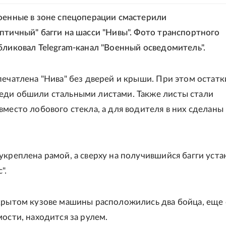
оенные в зоне спецоперации смастерили
птичный" багги на шасси "Нивы". Фото транспортного
бликовал Telegram-канал "Военный осведомитель".
печатлена "Нива" без дверей и крыши. При этом остатк
ди обшили стальными листами. Также листы стали
вместо лобового стекла, а для водителя в них сделаны
укреплена рамой, а сверху на получившийся багги уст
".
крытом кузове машины расположились два бойца, еще 
мости, находится за рулем.