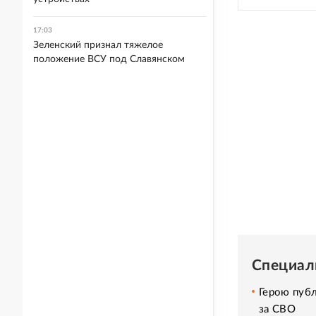
17:03
Зеленский признал тяжелое
положение ВСУ под Славянском
Специал
Герою пуб
за СВО