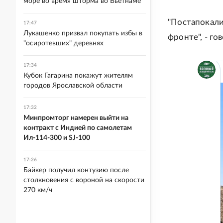
море во время шторма во Вьетнаме
"Постапокали
17:47
Лукашенко призвал покупать избы в
фронте", - го
"осиротевших" деревнях
17:34
Кубок Гагарина покажут жителям
городов Ярославской области
17:32
Минпромторг намерен выйти на
контракт с Индией по самолетам
Ил-114-300 и SJ-100
17:26
Байкер получил контузию после
столкновения с вороной на скорости
270 км/ч