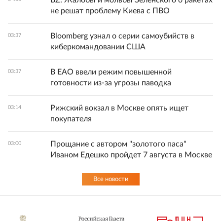
BZ: Жалобы и мольбы Зеленского о ракетах
не решат проблему Киева с ПВО
Bloomberg узнал о серии самоубийств в
03:37
киберкомандовании США
В ЕАО ввели режим повышенной
03:37
готовности из-за угрозы паводка
Рижский вокзал в Москве опять ищет
03:14
покупателя
Прощание с автором "золотого паса"
03:00
Иваном Едешко пройдет 7 августа в Москве
Все новости