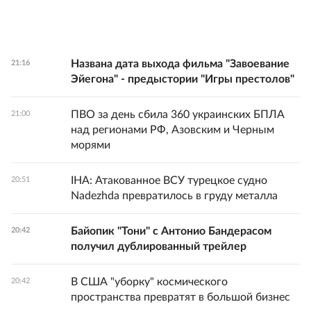
Названа дата выхода фильма "Завоевание
21:16
Эйегона" - предыстории "Игры престолов"
ПВО за день сбила 360 украинских БПЛА
21:00
над регионами РФ, Азовским и Черным
морями
IHA: Атакованное ВСУ турецкое судно
20:51
Nadezhda превратилось в груду металла
Байопик "Тони" с Антонио Бандерасом
20:42
получил дублированный трейлер
В США "уборку" космического
20:42
пространства превратят в большой бизнес