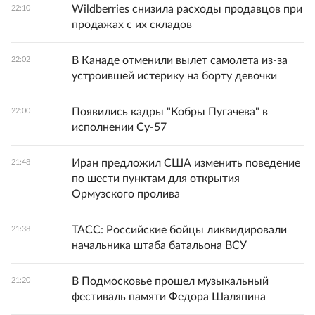
Wildberries снизила расходы продавцов при
22:10
продажах с их складов
В Канаде отменили вылет самолета из-за
22:02
устроившей истерику на борту девочки
Появились кадры "Кобры Пугачева" в
22:00
исполнении Су-57
Иран предложил США изменить поведение
21:48
по шести пунктам для открытия
Ормузского пролива
ТАСС: Российские бойцы ликвидировали
21:38
начальника штаба батальона ВСУ
В Подмосковье прошел музыкальный
21:20
фестиваль памяти Федора Шаляпина