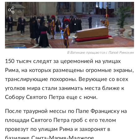
В Ватикане прощаются с Папой Римским
150 тысяч следят за церемонией на улицах
Рима, на которых размещены огромные экраны,
транслирующие похороны. Верующие со всех
уголков мира стали занимать места ближе к
Собору Святого Петра еще с ночи.
После траурной мессы по Папе Франциску на
площади Святого Петра гроб с его телом
провезут по улицам Рима и захоронят в
базилике Санта-Мария-Маджоре.