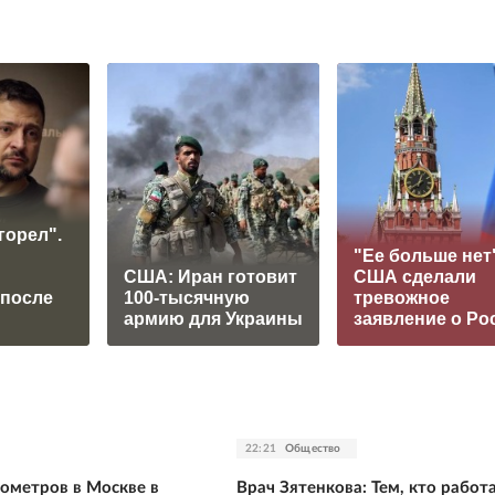
горел".
"Ее больше нет"
США: Иран готовит
США сделали
 после
100-тысячную
тревожное
армию для Украины
заявление о Ро
22:21
Общество
ометров в Москве в
Врач Зятенкова: Тем, кто работ