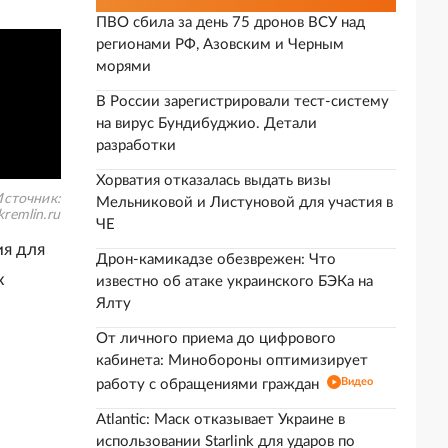
ПВО сбила за день 75 дронов ВСУ над
регионами РФ, Азовским и Черным
морями
В России зарегистрировали тест-систему
на вирус Бундибуджио. Детали
разработки
Хорватия отказалась выдать визы
сточник:
Мельниковой и Листуновой для участия в
kremlin.ru
ЧЕ
ия для
Дрон-камикадзе обезврежен: Что
х
известно об атаке украинского БЭКа на
Ялту
От личного приема до цифрового
кабинета: Минобороны оптимизирует
Видео
работу с обращениями граждан
Atlantic: Маск отказывает Украине в
использовании Starlink для ударов по