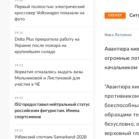
19:26
Первый полностью электрический
кроссовер Volkswagen показали на
Сит
СЮЖЕТ
фото
19:16
Кира Латухина
Delta Plus прекратила работу на
Украине после пожара на
Авантюра кие
крупнейшем складе
огромные пот
19:13
начальником
Хорватия отказалась выдать визы
Мельниковой и Листуновой для
участия в ЧЕ
"Авантюра ки
противником
19:13
ISU предоставил нейтральный статус
боеспособных
российским фигуристам. Имена
образцами те
спортсменов
безусловно, о
19:11
верховный г
Узбекский спутник Samarkand-2028