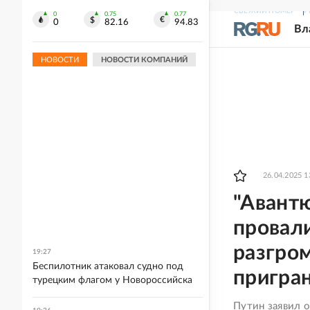
СВЕЖИЙ НОМЕР
Р
0
0.75
0.77
0
82.16
94.83
Вл
НОВОСТИ
НОВОСТИ КОМПАНИЙ
26.04.2025 1
"Авант
провали
разгром
19:27
Беспилотник атаковал судно под
пригра
турецким флагом у Новороссийска
Путин заявил 