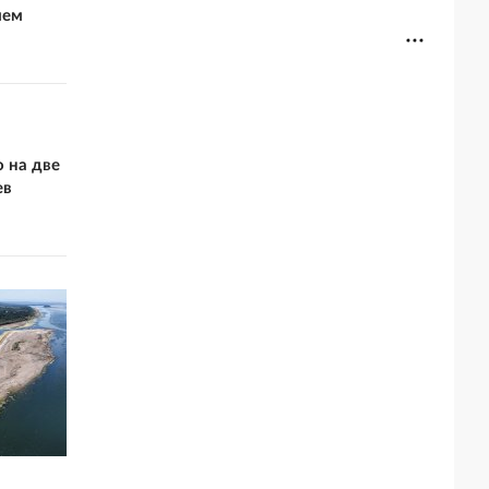
ием
 на две
ев