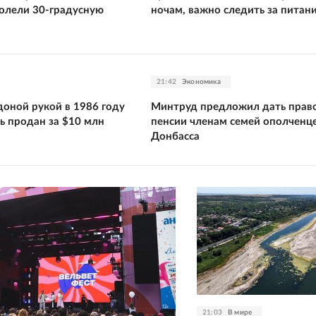
олели 30-градусную
ночам, важно следить за питан
21:42
Экономика
оной рукой в 1986 году
Минтруд предложил дать право
ь продан за $10 млн
пенсии членам семей ополченц
Донбасса
21:03
В мире