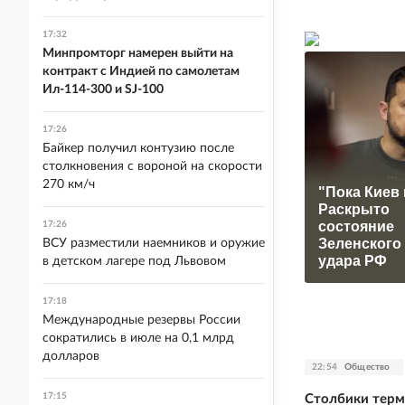
17:32
Минпромторг намерен выйти на
контракт с Индией по самолетам
Ил-114-300 и SJ-100
17:26
Байкер получил контузию после
столкновения с вороной на скорости
270 км/ч
"Пока Киев 
Раскрыто
состояние
17:26
Зеленского
ВСУ разместили наемников и оружие
удара РФ
в детском лагере под Львовом
17:18
Международные резервы России
сократились в июле на 0,1 млрд
долларов
22:54
Общество
17:15
Столбики терм