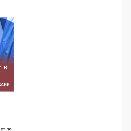
«Это конец всего»:
. В
Захарова
Медведев назвал
прокомментировал
единственный
а фестиваль в
способ сохранить
ссии
Юрмале
РФ
ает по