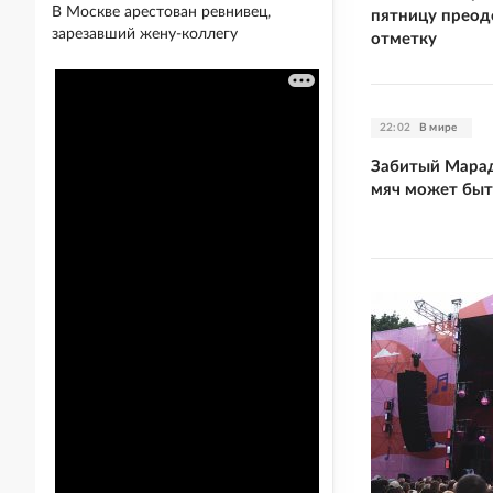
В Москве арестован ревнивец,
пятницу преод
зарезавший жену-коллегу
отметку
22:02
В мире
Забитый Марад
мяч может быт