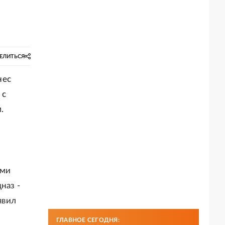
ЕЛИТЬСЯ
нес
 с
.
ыми
наз -
явил
ГЛАВНОЕ СЕГОДНЯ: