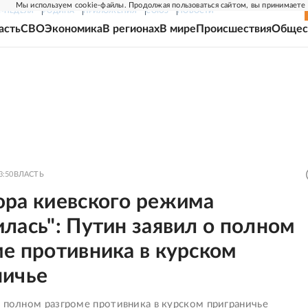
Мы используем cookie-файлы. Продолжая пользоваться сайтом, вы принимаете
Г-НЕДЕЛЯ
РОДИНА
ПРИЛОЖЕНИЯ
СОЮЗ
НОВОСТИ
асть
СВО
Экономика
В регионах
В мире
Происшествия
Общес
3:50
ВЛАСТЬ
юра киевского режима
лась": Путин заявил о полном
е противника в курском
ничье
о полном разгроме противника в курском приграничье