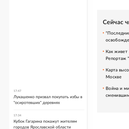
Сейчас 
"Последний
освобожде
Как живет 
Репортаж 
Карта высо
Москве
Война и ми
17:47
сменившим
Лукашенко призвал покупать избы в
"осиротевших" деревнях
17:34
Кубок Гагарина покажут жителям
городов Ярославской области