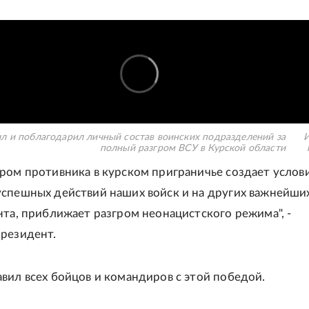
л и поблагодарил личный состав воинских подразделений за
И
полный разгром ВСУ в Курской области
ром противника в курском приграничье создает услов
спешных действий наших войск и на других важнейши
нта, приближает разгром неонацистского режима", -
резидент.
вил всех бойцов и командиров с этой победой.