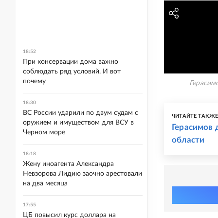
18:52
При консервации дома важно
соблюдать ряд условий. И вот
почему
Герасим
18:30
ВС России ударили по двум судам с
ЧИТАЙТЕ ТАКЖ
оружием и имуществом для ВСУ в
Герасимов 
Черном море
области
18:18
Жену иноагента Александра
Невзорова Лидию заочно арестовали
на два месяца
17:55
ЦБ повысил курс доллара на