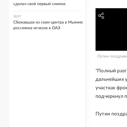
сделал свой первый снимок
18:57
Сбежавшая из скам-центра в Мьянме
россиянка исчезла в ОАЭ
Путин поздрави
"Полный разг
дальнейших у
участках фро
подчеркнул п
Путин поздра