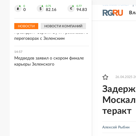
Хуснуллин: В Крыму могут ввести
СВЕЖИЙ НОМЕР
Р
льготную ипотеку для достройки
0
0.75
0.77
0
82.16
94.83
Вл
домов
НОВОСТИ
НОВОСТИ КОМПАНИЙ
15:07
Президент Сербии Вучич рассказал о
переговорах с Зеленским
14:57
Медведев заявил о скором финале
карьеры Зеленского
26.04.2025 2
Задерж
Москали
теракт
Алексей Рыбин