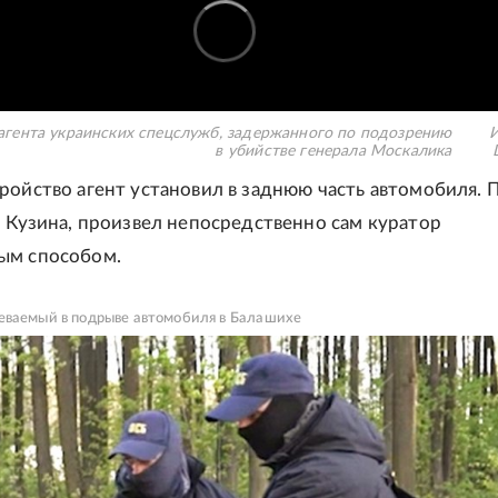
агента украинских спецслужб, задержанного по подозрению
И
в убийстве генерала Москалика
ройство агент установил в заднюю часть автомобиля.
м Кузина, произвел непосредственно сам куратор
ым способом.
еваемый в подрыве автомобиля в Балашихе