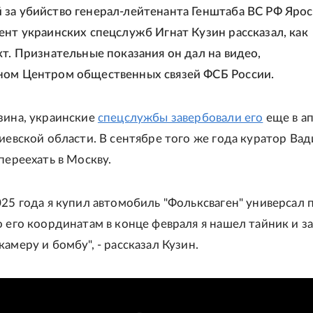
за убийство генерал-лейтенанта Генштаба ВС РФ Ярос
ент украинских спецслужб Игнат Кузин рассказал, как
кт. Признательные показания он дал на видео,
ном Центром общественных связей ФСБ России.
зина, украинские
спецслужбы завербовали его
еще в а
Киевской области. В сентябре того же года куратор Ва
переехать в Москву.
025 года я купил автомобиль "Фольксваген" универсал п
о его координатам в конце февраля я нашел тайник и з
амеру и бомбу", - рассказал Кузин.