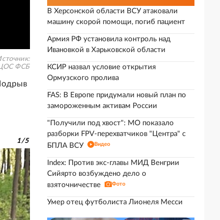
В Херсонской области ВСУ атаковали
машину скорой помощи, погиб пациент
Армия РФ установила контроль над
Ивановкой в Харьковской области
сточник:
ЦОС ФСБ
КСИР назвал условие открытия
Ормузского пролива
 Подрыв
FAS: В Европе придумали новый план по
замороженным активам России
"Получили под хвост": МО показало
разборки FPV-перехватчиков "Центра" с
1
/
5
Видео
БПЛА ВСУ
Index: Против экс-главы МИД Венгрии
Сийярто возбуждено дело о
взяточничестве
Фото
Умер отец футболиста Лионеля Месси