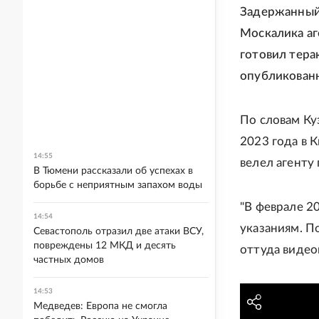
Задержанный 
Москалика аг
готовил тера
опубликован
По словам Ку
2023 года в 
14:55
велел агенту 
В Тюмени рассказали об успехах в
борьбе с неприятным запахом воды
"В феврале 2
14:54
указаниям. П
Севастополь отразил две атаки ВСУ,
повреждены 12 МКД и десять
оттуда видеок
частных домов
14:53
Медведев: Европа не смогла