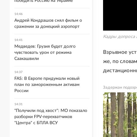
победить Россию на Украине
14:46
Андрей Кондрашов снял фильм о
сражении за донецкий аэропорт
Кадры допроса 
14:41
Медведев: Грузия будет долго
Взрывное уст
чувствовать урон от режима
Саакашвили
же, по слова
дистанционн
14:37
FAS: В Европе придумали новый
план по замороженным активам
Задержан подозр
России
14:31
"Получили под хвост": МО показало
разборки FPV-перехватчиков
"Центра" с БПЛА ВСУ