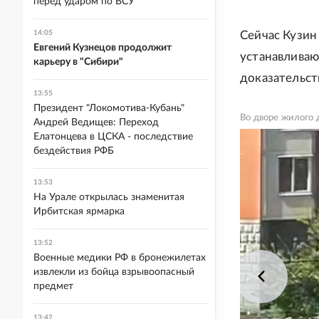
перед ударом по ВСУ
14:05
Сейчас Кузин
Евгений Кузнецов продолжит
устанавливаю
карьеру в "Сибири"
доказательст
13:55
Президент "Локомотива-Кубань"
Во дворе жилого 
Андрей Ведищев: Переход
Елатонцева в ЦСКА - последствие
бездействия РФБ
13:53
На Урале открылась знаменитая
Ирбитская ярмарка
13:52
Военные медики РФ в бронежилетах
извлекли из бойца взрывоопасный
предмет
13:42