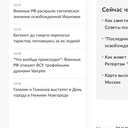
12:37
Сейчас 
Военные РФ раскрыли тактическое
значение освобожденной Ивановки
Как замет
Советы пс
12:33
Бегемот до смерти перепугал
"Последний
туристов, погнавшись за их лодкой
освобожде
12:30
Как живет 
"Что вообще происходит": Военные
Репортаж 
РФ атакуют ВСУ трофейными
дронами Vampire
Карта высо
Москве
12:26
Галанин и Газманов выступят в День
города в Нижнем Новгороде