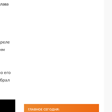
лава
преле
дим
о его
абрал
ГЛАВНОЕ СЕГОДНЯ: