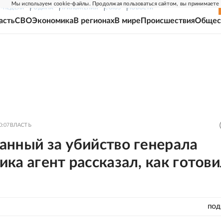
Мы используем cookie-файлы. Продолжая пользоваться сайтом, вы принимаете
Г-НЕДЕЛЯ
РОДИНА
ПРИЛОЖЕНИЯ
СОЮЗ
НОВОСТИ
асть
СВО
Экономика
В регионах
В мире
Происшествия
Общес
0:07
ВЛАСТЬ
анный за убийство генерала
ка агент рассказал, как готов
ПОД