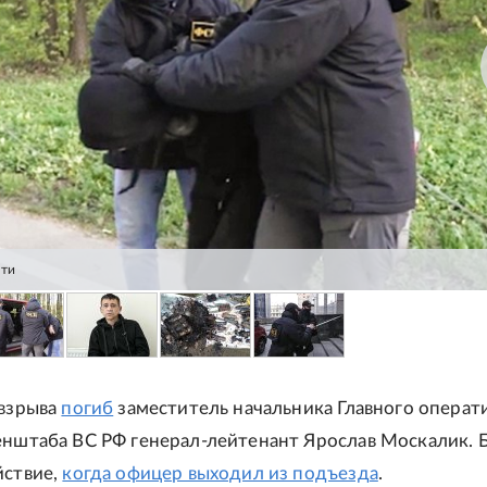
сти
 взрыва
погиб
заместитель начальника Главного операт
енштаба ВС РФ генерал-лейтенант Ярослав Москалик. 
йствие,
когда офицер выходил из подъезда
.