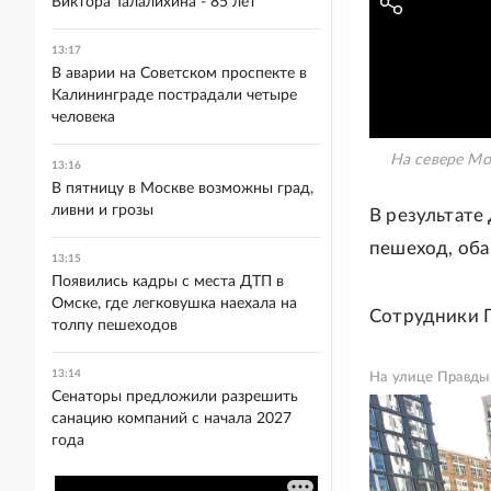
Виктора Талалихина - 85 лет
13:17
В аварии на Советском проспекте в
Калининграде пострадали четыре
человека
На севере Мо
13:16
В пятницу в Москве возможны град,
ливни и грозы
В результат
пешеход, оба
13:15
Появились кадры с места ДТП в
Омске, где легковушка наехала на
Сотрудники Г
толпу пешеходов
13:14
На улице Правды
Сенаторы предложили разрешить
санацию компаний с начала 2027
года