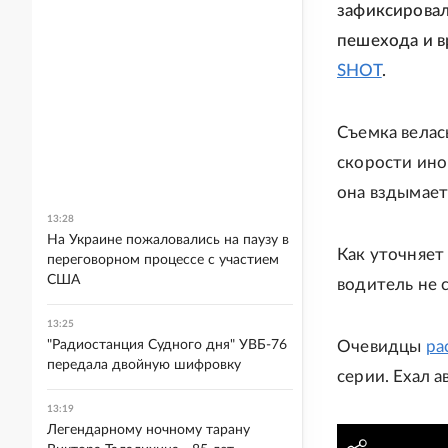
зафиксировал
пешехода и в
SHOT
.
Съемка велас
скорости ино
она вздымает
13:28
На Украине пожаловались на паузу в
Как уточняет 
переговорном процессе с участием
США
водитель не с
13:25
"Радиостанция Судного дня" УВБ-76
Очевидцы
ра
передала двойную шифровку
серии. Ехал 
13:19
Легендарному ночному тарану