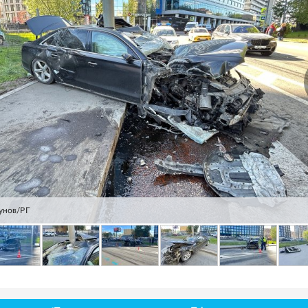
унов/РГ