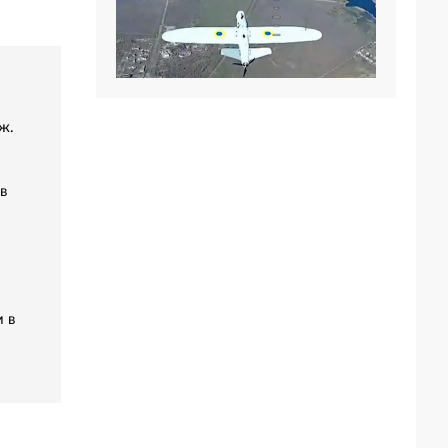
ж.
в
 в