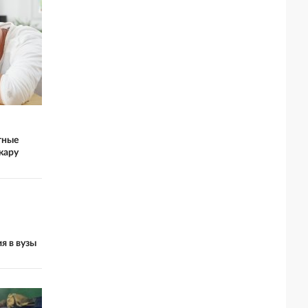
тные
жару
я в вузы