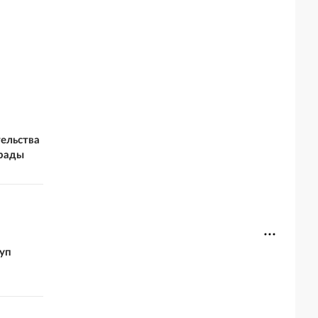
ельства
грады
уп