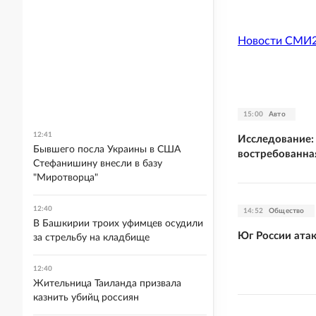
Новости СМИ
15:00
Авто
12:41
Исследование:
Бывшего посла Украины в США
востребованна
Стефанишину внесли в базу
"Миротворца"
12:40
14:52
Общество
В Башкирии троих уфимцев осудили
Юг России ата
за стрельбу на кладбище
12:40
Жительница Таиланда призвала
казнить убийц россиян