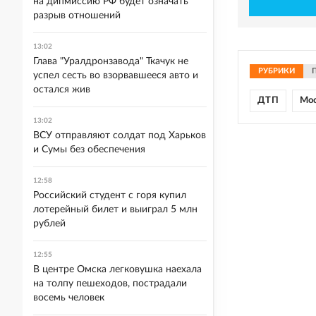
на дипмиссию РФ будет означать
разрыв отношений
13:02
Глава "Уралдронзавода" Ткачук не
РУБРИКИ
успел сесть во взорвавшееся авто и
остался жив
ДТП
Мо
13:02
ВСУ отправляют солдат под Харьков
и Сумы без обеспечения
12:58
Российский студент с горя купил
лотерейный билет и выиграл 5 млн
рублей
12:55
В центре Омска легковушка наехала
на толпу пешеходов, пострадали
восемь человек