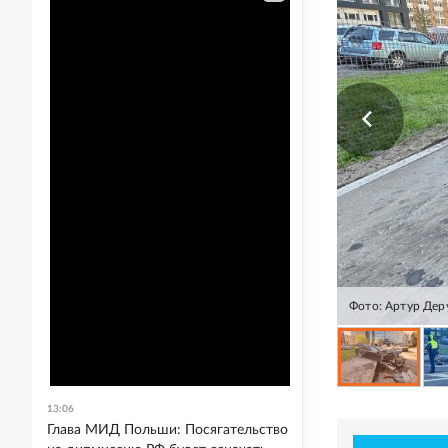
Фото: Артур Дер
13:06
Глава МИД Польши: Посягательство