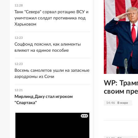
12:28
Танк "Севера" сорвал ротацию ВСУ и
уничтожил солдат противника под
Харьковом
12:23
Соцфонд пояснил, как алименты
влияют на единое пособие
12:23
Восемь самолетов ушли на запасные
аэродромы из Сочи
WP: Трамп
своим пр
12:21
Мирлинд Даку стал игроком
"Спартака"
14:46
В мире