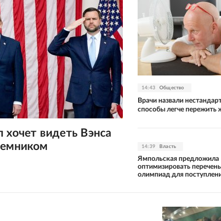
14:43
Общество
Врачи назвали нестандар
способы легче пережить 
 хочет видеть Вэнса
еемником
14:39
Власть
Ямпольская предложила
оптимизировать перечень
олимпиад для поступлени