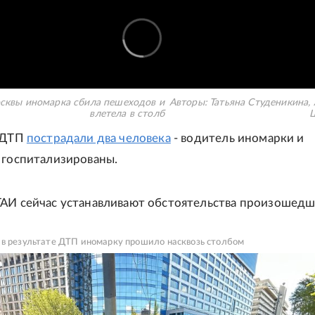
сквы иномарка сбила пешеходов и
Авторы:
Татьяна Студеникина
,
влетела в столб
е ДТП
пострадали два человека
- водитель иномарки и
 госпитализированы.
АИ сейчас устанавливают обстоятельства произошедш
 в результате ДТП иномарку прошило насквозь столбом