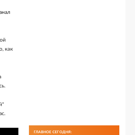
анал
ной
, как
а
сь.
й"
ас.
ГЛАВНОЕ СЕГОДНЯ: