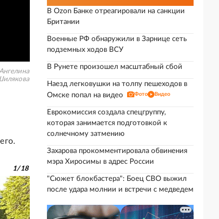
В Ozon Банке отреагировали на санкции
Британии
Военные РФ обнаружили в Зарнице сеть
подземных ходов ВСУ
В Рунете произошел масштабный сбой
Ангелина
Шилякова
Наезд легковушки на толпу пешеходов в
Омске попал на видео
Фото
Видео
Еврокомиссия создала спецгруппу,
которая занимается подготовкой к
солнечному затмению
его.
Захарова прокомментировала обвинения
мэра Хиросимы в адрес России
1
/
18
"Сюжет блокбастера": Боец СВО выжил
после удара молнии и встречи с медведем