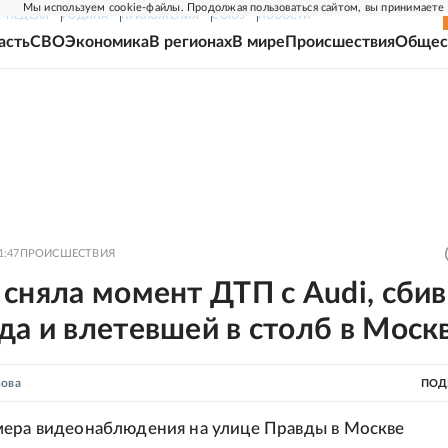
Мы используем cookie-файлы. Продолжая пользоваться сайтом, вы принимаете
Г-НЕДЕЛЯ
РОДИНА
ПРИЛОЖЕНИЯ
СОЮЗ
НОВОСТИ
асть
СВО
Экономика
В регионах
В мире
Происшествия
Общес
1:47
ПРОИСШЕСТВИЯ
сняла момент ДТП с Audi, сби
а и влетевшей в столб в Моск
нова
ПОД
ера видеонаблюдения на улице Правды в Москве