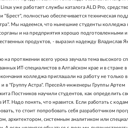
 Linux уже работает службы каталога ALD Pro, средств
и "Брест", полностью обеспечивается техническая по
тра". Мы надеемся, что нынешние студенты колледжа
осорганы и на предприятия хорошо подготовленными и
ественных продуктов, - выразил надежду Владислав Я
ю на протяжении всего урока звучала тема высокого сп
анных ИТ-специалистов в Алтайском крае и в стране в
окончания колледжа приглашали на работу не только в
о и в "Группу Астра". Пресейл-инженеры Группы Артем
кита Постников научили студентов, как определить св
 ИТ. Надо понять, что нравится. Если работать с кодам
овать, то стоит попробовать себя разработчиком прог
ом, архитектором, системным аналитиком или специа
. А если нравится общаться с людьми, путешествовать