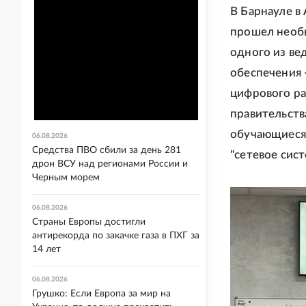
В Барнауле 
прошел необы
одного из ве
обеспечения 
цифрового ра
правительств
обучающиеся 
06.08.2026
Средства ПВО сбили за день 281
"сетевое сис
дрон ВСУ над регионами России и
Черным морем
06.08.2026
Страны Европы достигли
антирекорда по закачке газа в ПХГ за
14 лет
06.08.2026
Грушко: Если Европа за мир на