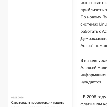
испытывает с
приблизить п
По новому Го
системах Linu
работать с А
Демоэкзамена
Астра", помо
В начале уро
Алексей Нали
информационн
нуждается.
- В 2008 году
06.08.2026
Саратовцам посоветовали надеть
флагманом ко