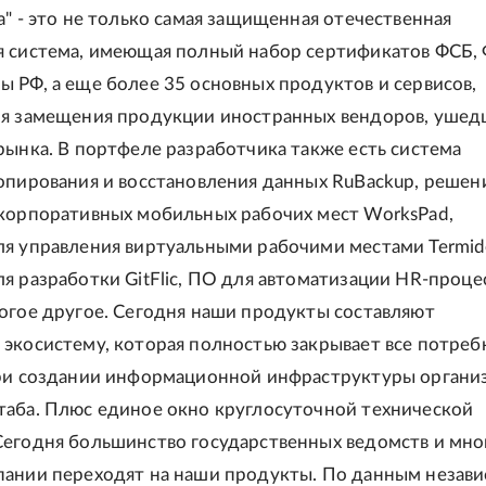
а" - это не только самая защищенная отечественная
я система, имеющая полный набор сертификатов ФСБ,
 РФ, а еще более 35 основных продуктов и сервисов,
я замещения продукции иностранных вендоров, ушед
рынка. В портфеле разработчика также есть система
опирования и восстановления данных RuBackup, решен
корпоративных мобильных рабочих мест WorksPad,
я управления виртуальными рабочими местами Termid
я разработки GitFlic, ПО для автоматизации HR-проце
огое другое. Сегодня наши продукты составляют
экосистему, которая полностью закрывает все потреб
ри создании информационной инфраструктуры органи
аба. Плюс единое окно круглосуточной технической
егодня большинство государственных ведомств и мно
ании переходят на наши продукты. По данным незав