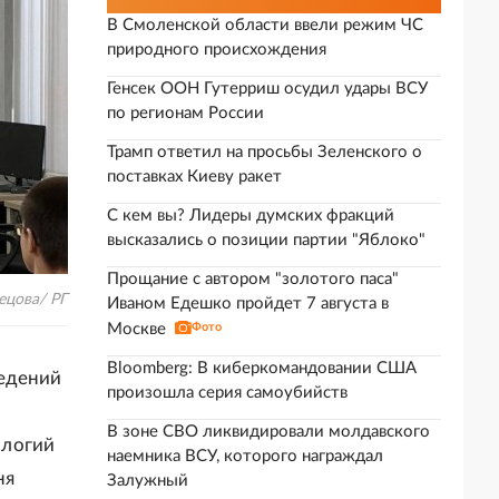
В Смоленской области ввели режим ЧС
природного происхождения
Генсек ООН Гутерриш осудил удары ВСУ
по регионам России
Трамп ответил на просьбы Зеленского о
поставках Киеву ракет
С кем вы? Лидеры думских фракций
высказались о позиции партии "Яблоко"
Прощание с автором "золотого паса"
ецова/ РГ
Иваном Едешко пройдет 7 августа в
Москве
Фото
Bloomberg: В киберкомандовании США
ведений
произошла серия самоубийств
В зоне СВО ликвидировали молдавского
ологий
наемника ВСУ, которого награждал
ня
Залужный