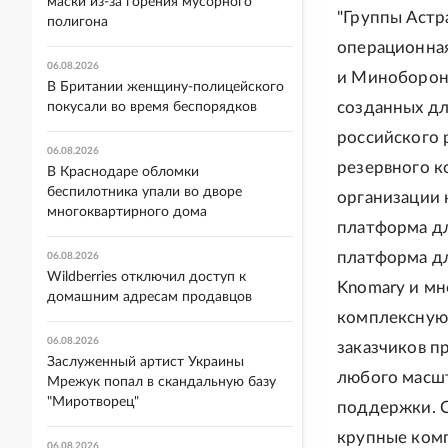
маски из-за горения мусорного
"Группы Астр
полигона
операционна
06.08.2026
и Минобороны
В Британии женщину-полицейского
созданных дл
покусали во время беспорядков
российского 
06.08.2026
резервного к
В Краснодаре обломки
беспилотника упали во дворе
организации 
многоквартирного дома
платформа дл
платформа дл
06.08.2026
Wildberries отключил доступ к
Knomary и мн
домашним адресам продавцов
комплексную 
06.08.2026
заказчиков п
Заслуженный артист Украины
любого масшт
Мрежук попал в скандальную базу
"Миротворец"
поддержки. С
крупные комп
06.08.2026