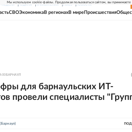
Мы используем cookie-файлы. Продолжая пользоваться сайтом, вы принимаете
Г-НЕДЕЛЯ
РОДИНА
ПРИЛОЖЕНИЯ
СОЮЗ
НОВОСТИ
асть
СВО
Экономика
В регионах
В мире
Происшествия
Общес
4:00
БАРНАУЛ
ифры для барнаульских ИТ-
тов провели специалисты "Груп
(Барнаул)
ПОД