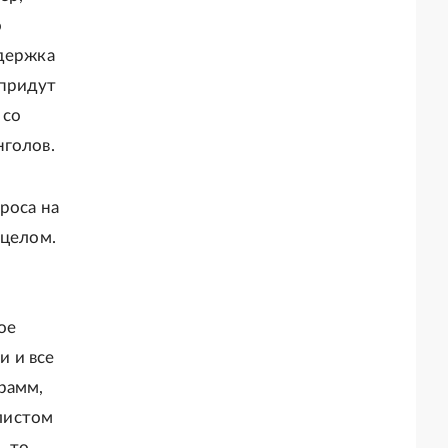
о
ддержка
 придут
 со
нголов.
роса на
 целом.
ое
и и все
рамм,
листом
, то