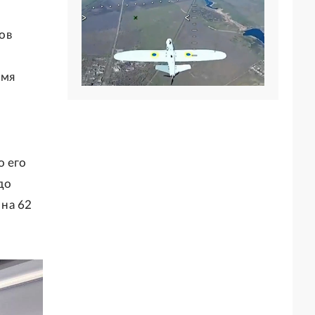
ов
емя
о его
до
на 62