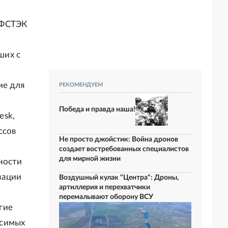
 ФСТЭК
ших с
ие для
РЕКОМЕНДУЕМ
Победа и правда наша!
esk,
ссов
Не просто джойстик: Война дронов
создает востребованных специалистов
для мирной жизни
ности
зации
Воздушный кулак "Центра": Дроны,
артиллерия и перехватчики
перемалывают оборону ВСУ
гие
исимых