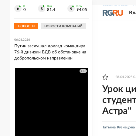
Европы в прыжках с вышки
СВЕЖИЙ НОМЕР
Р
0
0.47
0.86
0
81.4
94.05
Вл
06.08.2026
Акулу заметили в 36 километрах от
Владивостока
НОВОСТИ
НОВОСТИ КОМПАНИЙ
06.08.2026
Путин заслушал доклад командира
76-й дивизии ВДВ об обстановке на
добропольском направлении
28.04.2025 0
Урок ц
студен
Астра"
Татьяна Кузнецова