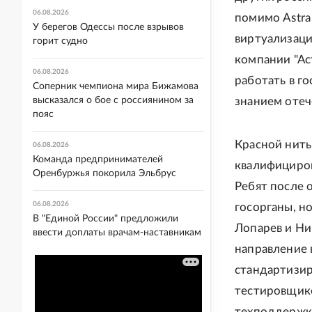
06.08.2026
помимо Astra
У берегов Одессы после взрывов
виртуализаци
горит судно
компании "Ас
06.08.2026
работать в г
Соперник чемпиона мира Бижамова
знанием отеч
высказался о бое с россиянином за
пояс
Красной нить
06.08.2026
Команда предпринимателей
квалифициров
Оренбуржья покорила Эльбрус
Ребят после 
06.08.2026
госорганы, н
В "Единой России" предложили
Лопарев и Ни
ввести доплаты врачам-наставникам
направление в
стандартизир
тестировщик
техподдержки