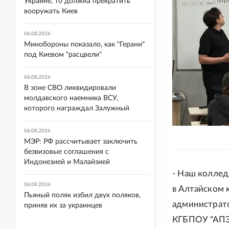
Украине, то должна прекратить
вооружать Киев
06.08.2026
Минобороны показало, как "Герани"
под Киевом "расцвели"
06.08.2026
В зоне СВО ликвидировали
молдавского наемника ВСУ,
которого награждал Залужный
06.08.2026
МЭР: РФ рассчитывает заключить
безвизовые соглашения с
Индонезией и Малайзией
- Наш коллед
06.08.2026
в Алтайском 
Пьяный поляк избил двух поляков,
администрато
приняв их за украинцев
КГБПОУ "АПЭК