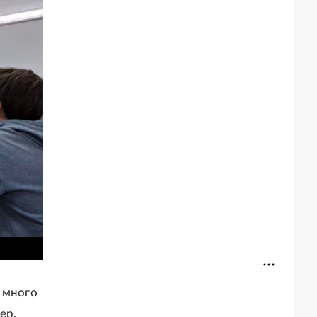
 много
ер,