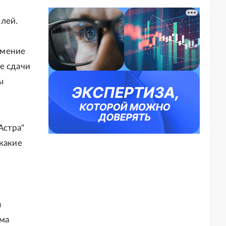
лей.
Умение
е сдачи
ы
Астра"
 какие
я
ема