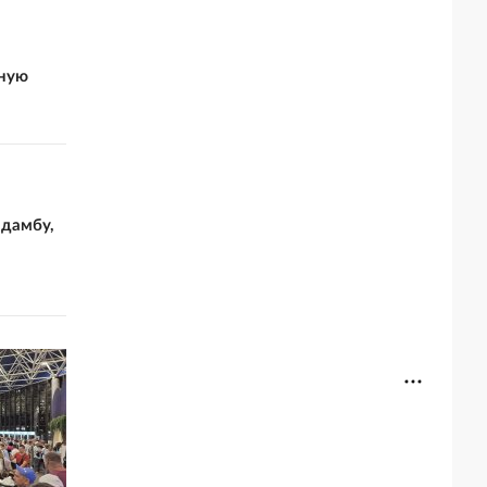
нную
 дамбу,