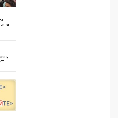
ов
из-за
арану
лет