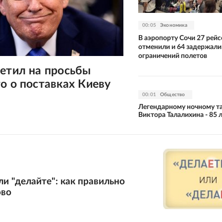
00:05
Экономика
В аэропорту Сочи 27 рейс
отменили и 64 задержали 
ограничений полетов
етил на просьбы
о о поставках Киеву
00:01
Общество
Легендарному ночному т
Виктора Талалихина - 85 
ли "делайте": как правильно
ово