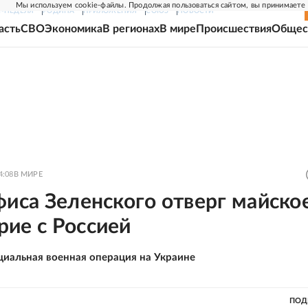
Мы используем cookie-файлы. Продолжая пользоваться сайтом, вы принимаете
Г-НЕДЕЛЯ
РОДИНА
ПРИЛОЖЕНИЯ
СОЮЗ
НОВОСТИ
асть
СВО
Экономика
В регионах
В мире
Происшествия
Общес
4:08
В МИРЕ
фиса Зеленского отверг майско
рие с Россией
циальная военная операция на Украине
ПОД