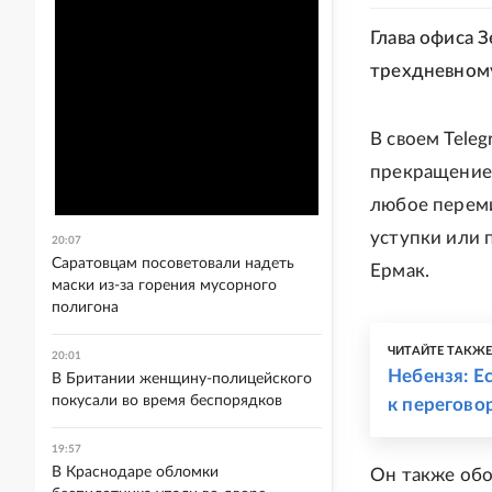
Глава офиса 
трехдневному
В своем Tele
прекращение 
любое переми
уступки или п
20:07
Саратовцам посоветовали надеть
Ермак.
маски из-за горения мусорного
полигона
ЧИТАЙТЕ ТАКЖ
20:01
Небензя: Е
В Британии женщину-полицейского
покусали во время беспорядков
к перегово
19:57
В Краснодаре обломки
Он также обо