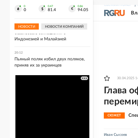
молдавского наемника ВСУ,
СВЕЖИЙ НОМЕР
Р
которого награждал Залужный
0
0.47
0.86
0
81.4
94.05
Вл
20:21
МЭР: РФ рассчитывает заключить
НОВОСТИ
НОВОСТИ КОМПАНИЙ
безвизовые соглашения с
Индонезией и Малайзией
20:12
Пьяный поляк избил двух поляков,
приняв их за украинцев
30.04.2025 1
Глава о
переми
Спе
СЮЖЕТ
Иван Сысоев