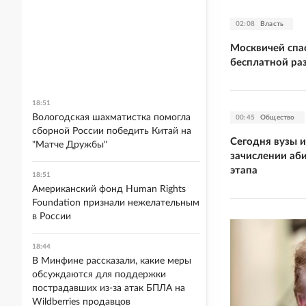
02:08
Власть
Москвичей спа
бесплатной ра
18:51
Вологодская шахматистка помогла
00:45
Общество
сборной России победить Китай на
Сегодня вузы 
"Матче Дружбы"
зачислении аб
этапа
18:51
Американский фонд Human Rights
Foundation признали нежелательным
в России
18:44
В Минфине рассказали, какие меры
обсуждаются для поддержки
пострадавших из-за атак БПЛА на
Wildberries продавцов