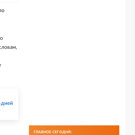
по
то
словам,
т
юдией
ГЛАВНОЕ СЕГОДНЯ: