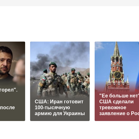
горел".
"Ее больше нет"
США: Иран готовит
США сделали
 после
100-тысячную
тревожное
армию для Украины
заявление о Ро