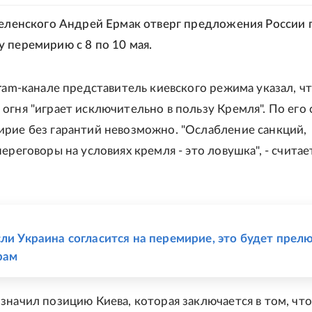
Зеленского Андрей Ермак отверг предложения России 
 перемирию с 8 по 10 мая.
gram-канале представитель киевского режима указал, ч
огня "играет исключительно в пользу Кремля". По его 
рие без гарантий невозможно. "Ослабление санкций,
ереговоры на условиях кремля - это ловушка", - считае
Е
сли Украина согласится на перемирие, это будет прел
рам
значил позицию Киева, которая заключается в том, что