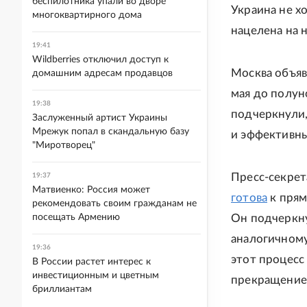
беспилотника упали во дворе
Украина не х
многоквартирного дома
нацелена на 
19:41
Wildberries отключил доступ к
Москва объяв
домашним адресам продавцов
мая до полун
19:38
подчеркнули,
Заслуженный артист Украины
Мрежук попал в скандальную базу
и эффективн
"Миротворец"
Пресс-секрет
19:37
Матвиенко: Россия может
готова
к прям
рекомендовать своим гражданам не
посещать Армению
Он подчеркну
аналогичному
19:36
этот процесс
В России растет интерес к
инвестиционным и цветным
прекращением
бриллиантам