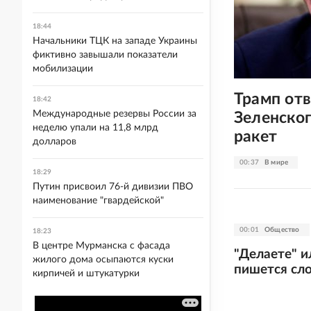
18:44
Начальники ТЦК на западе Украины
фиктивно завышали показатели
мобилизации
Трамп отв
18:42
Международные резервы России за
Зеленског
неделю упали на 11,8 млрд
ракет
долларов
00:37
В мире
18:29
Путин присвоил 76-й дивизии ПВО
наименование "гвардейской"
00:01
Общество
18:23
В центре Мурманска с фасада
"Делаете" и
жилого дома осыпаются куски
пишется сл
кирпичей и штукатурки