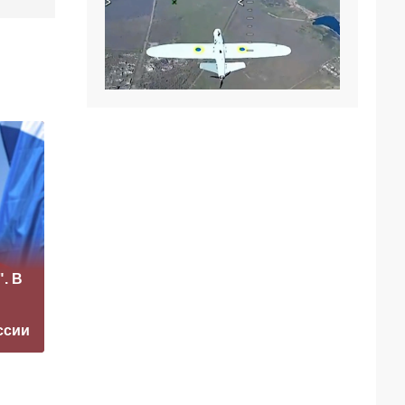
«Это конец всего»:
. В
Захарова
На Западе забили
прокомментировал
тревогу из-за
а фестиваль в
угрозы окончания
ссии
Юрмале
СВО