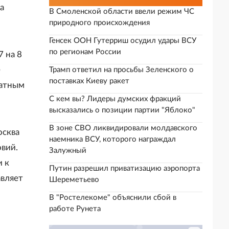
а
В Смоленской области ввели режим ЧС
природного происхождения
Генсек ООН Гутерриш осудил удары ВСУ
по регионам России
 на 8
е
Трамп ответил на просьбы Зеленского о
поставках Киеву ракет
ватным
С кем вы? Лидеры думских фракций
высказались о позиции партии "Яблоко"
В зоне СВО ликвидировали молдавского
осква
наемника ВСУ, которого награждал
вий.
Залужный
и к
Путин разрешил приватизацию аэропорта
авляет
Шереметьево
В "Ростелекоме" объяснили сбой в
работе Рунета