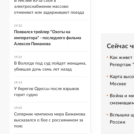
В Англии из-за сбоя в
электроснабжении массово
отменяют или задерживают поезда
19:22
Появился трейлер "Охоты на
императора" - последнего фильма
Алексея Пиманова
Сейчас 
Как живет 
19:21
В Вологде под суд пойдет женщина,
Репортаж 
убившая дочь семь лет назад
Карта высо
19:13
Москве
У берегов Одессы после взрывов
горит судно
Война и ми
сменившим
19:05
Соперник чемпиона мира Бижамова
Вспышка ци
высказался о бое с россиянином за
России
пояс