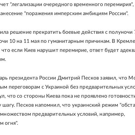
очет "легализации очередного временного перемирия", 
нанесение "поражения имперским амбициям России".
ила решение прекратить боевые действия с полуночи 7
очи 10 на 11 мая по гуманитарным причинам. В Кремл
 что если Киев нарушит перемирие, ответ будет адек
ым.
арь президента России Дмитрий Песков заявил, что М
ым переговорам с Украиной без предварительных усло
л, что со стороны Киева пока не проявлено готовност
 шагу. Песков напомнил, что украинский режим "обст
 множеством предварительных условий, например,
 огня".