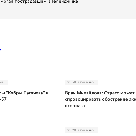
помогал пострадавшим в Геленджике
2
ие
21:58
Общество
ры "Кобры Пугачева" в
Врач Михайлова: Стресс может
-57
спровоцировать обострение акн
псориаза
21:20
Общество