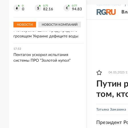
Пожар охватил кровлю
СВЕЖИЙ НОМЕР
Р
многоквартирного дома в Нальчике
0
0.75
0.77
0
82.16
94.83
Вл
на площади в 500 квадратов
НОВОСТИ
НОВОСТИ КОМПАНИЙ
18:02
Метеоролог Шпиг предупредил о
грозящем Украине дефиците воды
17:53
Пентагон ускорил испытания
системы ПРО "Золотой купол"
04.05.2025 1
Путин р
том, кт
Татьяна Замахина
Президент Ро