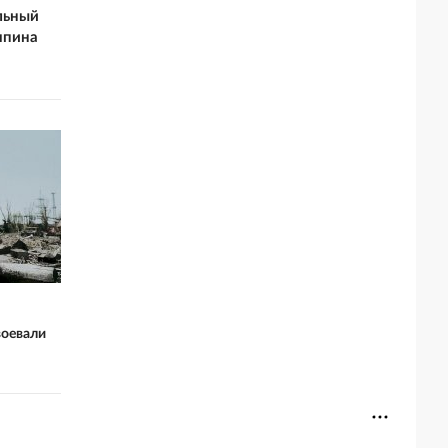
льный
япина
воевали