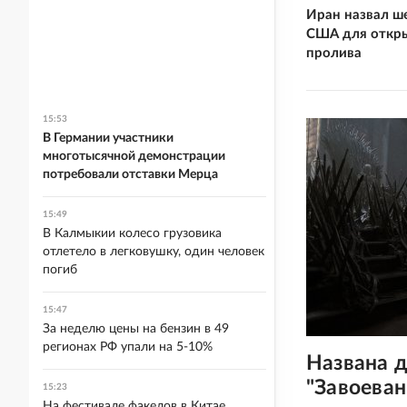
Иран назвал ше
США для откр
пролива
15:53
В Германии участники
многотысячной демонстрации
потребовали отставки Мерца
15:49
В Калмыкии колесо грузовика
отлетело в легковушку, один человек
погиб
15:47
За неделю цены на бензин в 49
регионах РФ упали на 5-10%
Названа 
"Завоеван
15:23
На фестивале факелов в Китае