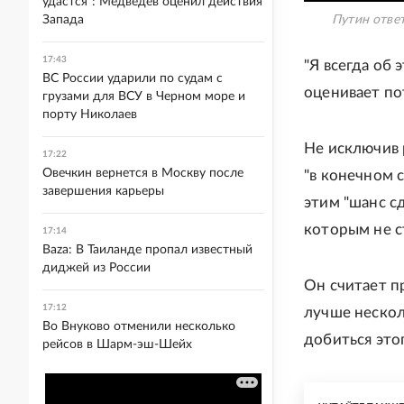
удастся": Медведев оценил действия
Запада
Путин ответ
17:43
"Я всегда об 
ВС России ударили по судам с
оценивает по
грузами для ВСУ в Черном море и
порту Николаев
Не исключив 
17:22
Овечкин вернется в Москву после
"в конечном с
завершения карьеры
этим "шанс сд
которым не с
17:14
Baza: В Таиланде пропал известный
диджей из России
Он считает п
17:12
лучше нескол
Во Внуково отменили несколько
добиться это
рейсов в Шарм-эш-Шейх