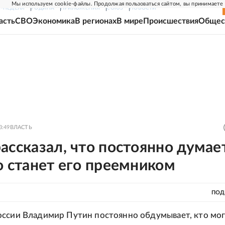
Мы используем cookie-файлы. Продолжая пользоваться сайтом, вы принимаете
Г-НЕДЕЛЯ
РОДИНА
ПРИЛОЖЕНИЯ
СОЮЗ
НОВОСТИ
асть
СВО
Экономика
В регионах
В мире
Происшествия
Общес
3:49
ВЛАСТЬ
ассказал, что постоянно думае
о станет его преемником
ПОД
ссии Владимир Путин постоянно обдумывает, кто мог