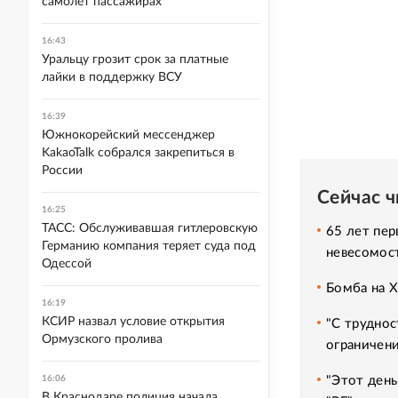
самолет пассажирах
16:43
Уральцу грозит срок за платные
лайки в поддержку ВСУ
16:39
Южнокорейский мессенджер
KakaoTalk собрался закрепиться в
России
Сейчас 
16:25
ТАСС: Обслуживавшая гитлеровскую
65 лет пер
Германию компания теряет суда под
невесомос
Одессой
Бомба на 
16:19
КСИР назвал условие открытия
"С труднос
Ормузского пролива
ограничени
"Этот день
16:06
В Краснодаре полиция начала