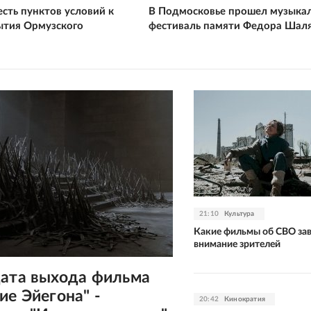
сть пунктов условий к
В Подмосковье прошел музыка
ытия Ормузского
фестиваль памяти Федора Шал
21:10
Культура
Какие фильмы об СВО за
внимание зрителей
дата выхода фильма
ие Эйегона" -
20:42
Кинократия