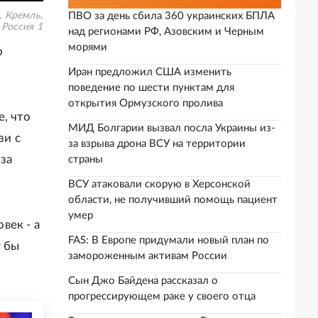
. Кремль.
ПВО за день сбила 360 украинских БПЛА
 Россия 1
над регионами РФ, Азовским и Черным
морями
о
Иран предложил США изменить
поведение по шести пунктам для
открытия Ормузского пролива
, что
МИД Болгарии вызвал посла Украины из-
зи с
за взрыва дрона ВСУ на территории
 за
страны
ВСУ атаковали скорую в Херсонской
области, не получивший помощь пациент
умер
век - а
FAS: В Европе придумали новый план по
г бы
замороженным активам России
Сын Джо Байдена рассказал о
прогрессирующем раке у своего отца