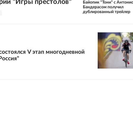
рии "Игры престолов"
Байопик "Тони" с Антони
Бандерасом получил
дублированный трейлер
состоялся V этап многодневной
Россия"