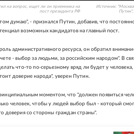
ил на вопрос, ищет ли он преемника на
Источник:
"Москва
пост президента РФ
Путин",
этом думаю", - признался Путин, добавив, что постоянн
тенциал возможных кандидатов на главный пост.
роль административного ресурса, он обратил внимание
чете - выбор за людьми, за российским народом". В свя
елать что-то по-серьезному вряд ли будет у человека,
тоит доверие народа", уверен Путин.
ринципиальным моментом, что "должен появиться чело
ько человек, чтобы у людей выбор был - который смо
го доверия со стороны граждан страны".