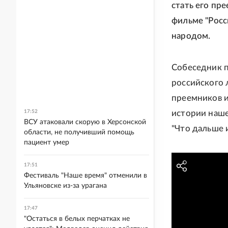
стать его пре
фильме "Росси
народом.
Собеседник п
российского 
преемников и
17:52
истории наше
ВСУ атаковали скорую в Херсонской
"Что дальше 
области, не получивший помощь
пациент умер
17:51
Фестиваль "Наше время" отменили в
Ульяновске из-за урагана
17:47
"Остаться в белых перчатках не