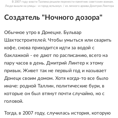
В 2007 году власти Таллина решили перенести памятник советским воинам.
Люди вышли на улицы - и город вспыхнул. / из личного архива Дмитрия Линтера
Создатель "Ночного дозора"
Обычное утро в Донецке. Бульвар
Шахтостроителей. Чтобы умыться или сварить
кофе, снова приходится идти за водой с
баклажкой - ее дают по расписанию, всего на
пару часов в день. Дмитрий Линтер к этому
привык. Живет так не первый год и называет
Донецк своим домом. Хотя когда-то все было
иначе: родной Таллин, политические бури, в
которые он был втянут почти случайно, но с
головой.
Тогда, в 2007 году, случилась история, которую