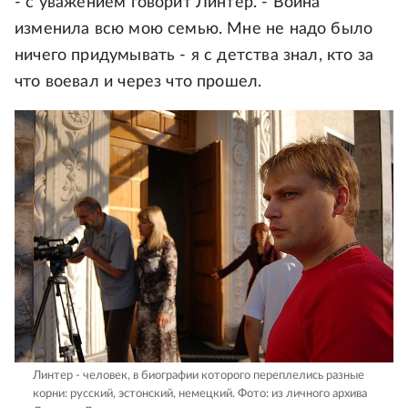
- с уважением говорит Линтер. - Война
изменила всю мою семью. Мне не надо было
ничего придумывать - я с детства знал, кто за
что воевал и через что прошел.
Линтер - человек, в биографии которого переплелись разные
корни: русский, эстонский, немецкий.
Фото: из личного архива