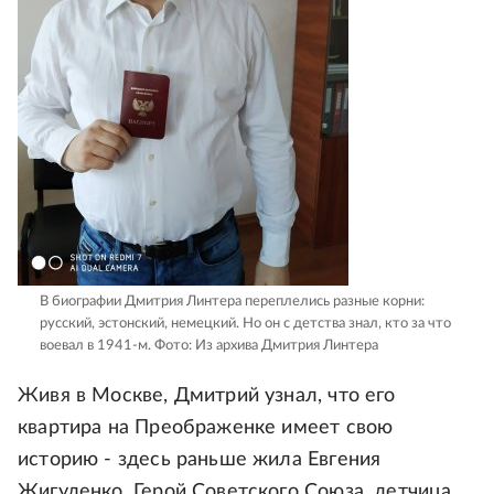
В биографии Дмитрия Линтера переплелись разные корни:
русский, эстонский, немецкий. Но он с детства знал, кто за что
воевал в 1941-м.
Фото: Из архива Дмитрия Линтера
Живя в Москве, Дмитрий узнал, что его
квартира на Преображенке имеет свою
историю - здесь раньше жила Евгения
Жигуленко, Герой Советского Союза, летчица