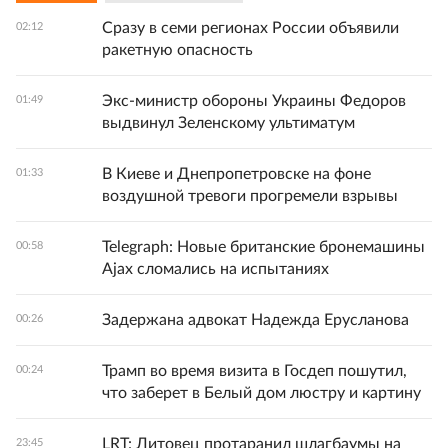
Сразу в семи регионах России объявили
02:12
ракетную опасность
Экс-министр обороны Украины Федоров
01:49
выдвинул Зеленскому ультиматум
В Киеве и Днепропетровске на фоне
01:33
воздушной тревоги прогремели взрывы
Telegraph: Новые британские бронемашины
00:58
Ajax сломались на испытаниях
Задержана адвокат Надежда Ерусланова
00:26
Трамп во время визита в Госдеп пошутил,
00:24
что заберет в Белый дом люстру и картину
LRT: Литовец протаранил шлагбаумы на
23:45