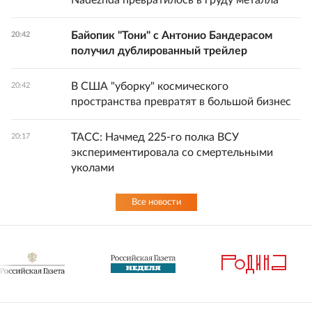
Nadezhda превратилось в груду металла
Байопик "Тони" с Антонио Бандерасом
20:42
получил дублированный трейлер
В США "уборку" космического
20:42
пространства превратят в большой бизнес
ТАСС: Начмед 225-го полка ВСУ
20:17
экспериментировала со смертельными
уколами
Все новости