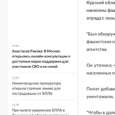
Курской обла
нанесены фаш
отряда с поз
"Был обнаруж
фашистская св
11:36
агентства.
Анастасия Ракова: В Москве
открылись онлайн-консультации о
доступных мерах поддержки для
Он уточнил, 
участников СВО и их семей
населенных п
11:35
Нижегородская прокуратура
открыла горячую линию для
Пилат добави
пострадавших от БПЛА
уничтожили, 
11:34
При налете украинских БПЛА в
"Чтобы в дал