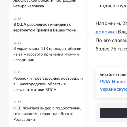
Ярославской области пострадали
- подчеркнул
четыре человека
11:30
Напомним, 26
В США расследуют инцидент с
вертолетом Трампа в Вашингтоне
доложил
Вла
По его слова
11:21
более 76 тыс
В украинском ТЦК проходят обыски
из-за массового признания мужчин
негодными
11:21
ЧИТАЙТЕ ТАКЖ
Ребенок и трое взрослых пострадали
РИА Новост
в Нижегородской области в
украинску
результате атаки БПЛА
11:17
ФСБ показала видео с подростками,
готовившими теракт на объекте
Росгвардии