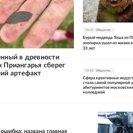
13:07
Общество
Бурый медведь Тоша из 
зоопарка ушел из жизни в
33 лет
енный в древности
 Приангарья сберег
13:02
Общество
ний артефакт
Сфера креативных индус
стала самой популярной у
абитуриентов московски
колледжей
ошибка: названа главная