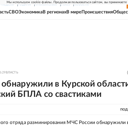
Мы используем cookie-файлы. Продолжая пользоваться сайтом, вы принимаете
Г-НЕДЕЛЯ
РОДИНА
ПРИЛОЖЕНИЯ
СОЮЗ
НОВОСТИ
асть
СВО
Экономика
В регионах
В мире
Происшествия
Общес
6:29
ВЛАСТЬ
 обнаружили в Курской област
ский БПЛА со свастиками
ПОД
ого отряда разминирования МЧС России обнаружили 