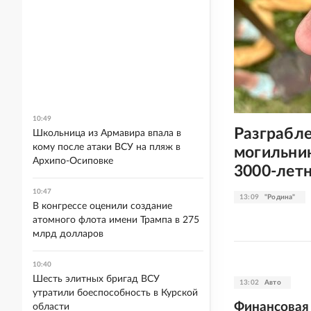
10:49
Разграбл
Школьница из Армавира впала в
кому после атаки ВСУ на пляж в
могильник
Архипо-Осиповке
3000-лет
10:47
13:09
"Родина"
В конгрессе оценили создание
атомного флота имени Трампа в 275
млрд долларов
10:40
Шесть элитных бригад ВСУ
13:02
Авто
утратили боеспособность в Курской
Финансовая 
области