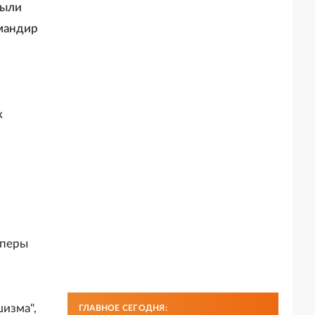
были
мандир
к
аперы
изма",
ГЛАВНОЕ СЕГОДНЯ: