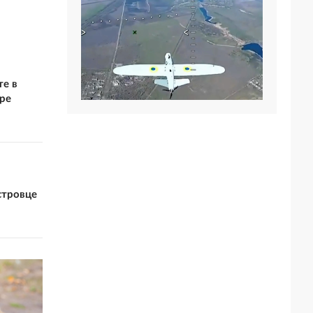
те в
ре
стровце