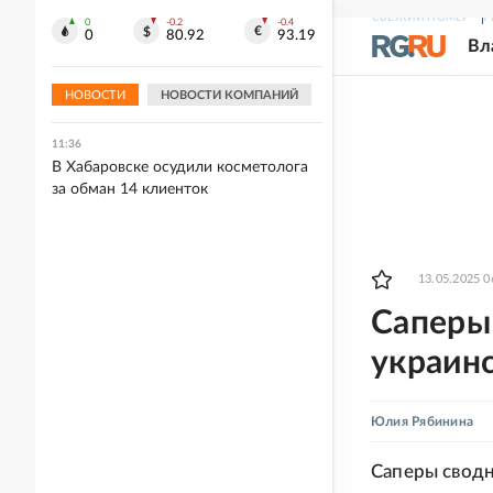
политику ЕС
СВЕЖИЙ НОМЕР
Р
0
-0.2
-0.4
0
80.92
93.19
Вл
11:40
"АиФ": Зеленского спрятали на
глубине 93 метра под Киевом
НОВОСТИ
НОВОСТИ КОМПАНИЙ
11:36
В Хабаровске осудили косметолога
за обман 14 клиенток
13.05.2025 0
Саперы
украин
Юлия Рябинина
Саперы сводн