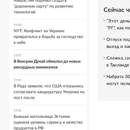
Мишустин поручил создать
"дорожную карту" по развитию
Сейчас 
технологий
"Этот день
11:09
"РГ", как 
NYT: Конфликт на Украине
превратился в борьбу за господство
Отпуск под
в небе
выезд и ка
11:07
Слежка, си
В Венгрии Дунай обмелел до новых
в Таиланде
рекордных минимумов
Набрать 30
11:01
могут попа
В Раде заявили, что США отказались
согласовать кандидатуру Умерова на
пост посла
11:01
Бывшая жительница Эстонии
оценила уровень сервиса и качество
продуктов в РФ