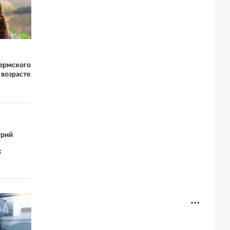
Пермского
 возрасте
трий
х