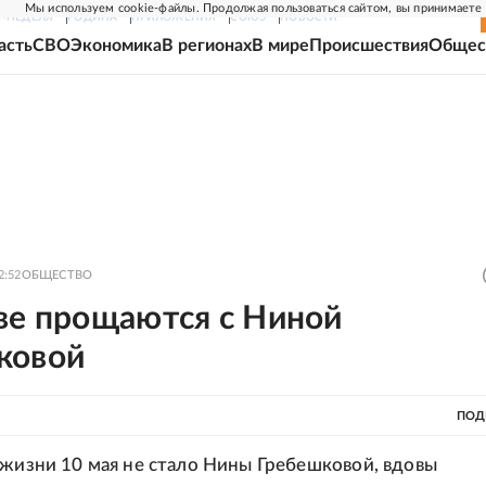
Мы используем cookie-файлы. Продолжая пользоваться сайтом, вы принимаете
Г-НЕДЕЛЯ
РОДИНА
ПРИЛОЖЕНИЯ
СОЮЗ
НОВОСТИ
асть
СВО
Экономика
В регионах
В мире
Происшествия
Общес
2:52
ОБЩЕСТВО
ве прощаются с Ниной
ковой
ПОД
 жизни 10 мая не стало Нины Гребешковой, вдовы