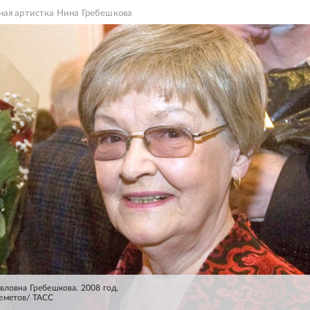
ная артистка Нина Гребешкова
вловна Гребешкова. 2008 год.
еметов/ ТАСС