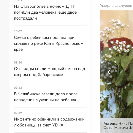
10:05
Умерла заслужен
На Ставрополье в ночном ДТП
погибли два человека, еще двое
пострадали
10:02
Семья с ребенком пропала при
сплаве по реке Кан в Красноярском
крае
09:54
Очевидцы сняли мощный смерч над
озером под Хабаровском
09:53
В Челябинске завели дело после
нападения мужчины на ребенка
09:49
Инфантино обвинили в содержании
Актриса Нина Па
любовницы за счет УЕФА
Фото: Максим Ш