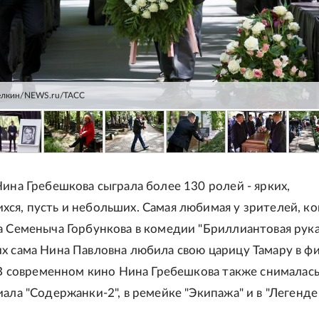
Белкин/NEWS.ru/ТАСС
Нина Гребешкова сыграла более 130 ролей - ярких,
ся, пусть и небольших. Самая любимая у зрителей, ко
а Семеныча Горбункова в комедии "Бриллиантовая рука"
х сама Нина Павловна любила свою царицу Тамару в ф
. В современном кино Нина Гребешкова также снималась 
иала "Содержанки-2", в ремейке "Экипажа" и в "Легенде