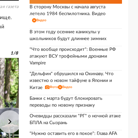
ая газета
В сторону Москвы с начала августа
летело 1984 беспилотника. Видео
бище.
Видео
ый
В этом году осенние каникулы у
школьников будут длиннее зимних
"Что вообще происходит": Военные РФ
1
/
8
атакуют ВСУ трофейными дронами
Vampire
"Дельфин" обрушился на Окинаву. Что
известно о новом тайфуне в Японии и
Китае
Фото
Видео
Банки с марта будут блокировать
переводы по новому признаку
Очевидцы рассказали "РГ" о ночной атаке
БПЛА на Сызрань
"Нужно оставить его в покое": Глава AFA