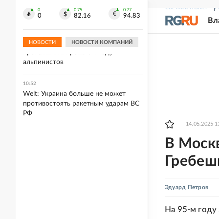
Россия вернулась в мировой
СВЕЖИЙ НОМЕР
Р
скейтбординг с флагом и гимном
0
0.75
0.77
0
82.16
94.83
Вл
10:57
В Непале обнаружили пять тел
НОВОСТИ
НОВОСТИ КОМПАНИЙ
пропавших в прошлом году
альпинистов
10:52
Welt: Украина больше не может
противостоять ракетным ударам ВС
РФ
14.05.2025 1
В Моск
Гребеш
Эдуард Петров
На 95-м году