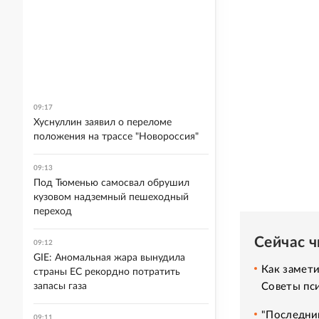
09:17
Хуснуллин заявил о переломе
положения на трассе "Новороссия"
09:13
Под Тюменью самосвал обрушил
кузовом надземный пешеходный
переход
Сейчас 
09:12
GIE: Аномальная жара вынудила
Как замет
страны ЕС рекордно потратить
запасы газа
Советы пс
"Последний
09:11