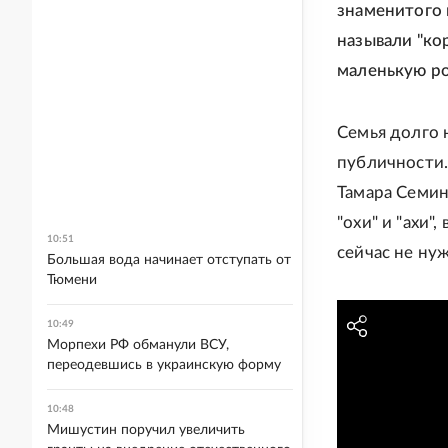
знаменитого 
называли "ко
маленькую ро
Семья долго 
публичности.
Тамара Семин
"охи" и "ахи"
10:51
сейчас не нуж
Большая вода начинает отступать от
Тюмени
10:49
Морпехи РФ обманули ВСУ,
переодевшись в украинскую форму
10:48
Мишустин поручил увеличить