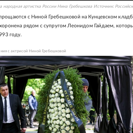
а народная артистка России Нина Гребешкова
Источник:
Российск
прощаются с Ниной Гребешковой на Кунцевском клад
хоронена рядом с супругом Леонидом Гайдаем, котор
993 году.
ния с актрисой Ниной Гребешковой