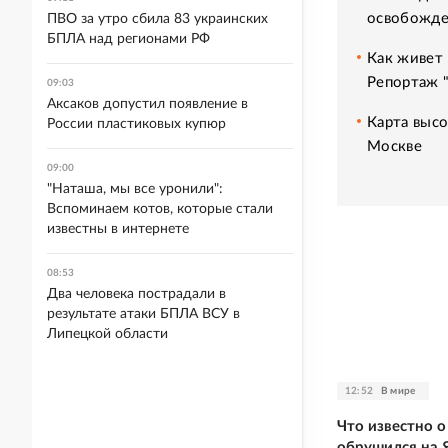
освобожде
ПВО за утро сбила 83 украинских
БПЛА над регионами РФ
Как живет 
Репортаж 
09:03
Аксаков допустил появление в
Карта высо
России пластиковых купюр
Москве
09:00
"Наташа, мы все уронили":
Вспоминаем котов, которые стали
известны в интернете
08:53
Два человека пострадали в
результате атаки БПЛА ВСУ в
Липецкой области
12:52
В мире
Что известно 
обрушился на 