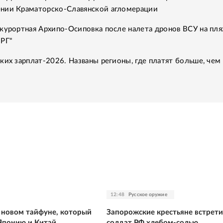
нии Краматорско-Славянской агломерации
курортная Архипо-Осиповка после налета дронов ВСУ на пля
"РГ"
ких зарплат-2026. Названы регионы, где платят больше, чем 
12:48
Русское оружие
о новом тайфуне, который
Запорожские крестьяне встрет
Японию и Китай
солдат РФ хлебом-солью