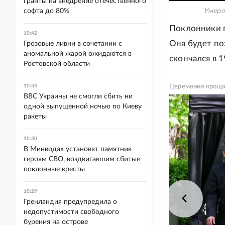
гранты на внедрение отечественного
софта до 80%
Умерл
Поклонники 
10:42
Она будет по
Грозовые ливни в сочетании с
аномальной жарой ожидаются в
скончался в 1
Ростовской области
10:34
Церемония проща
ВВС Украины не смогли сбить ни
одной выпущенной ночью по Киеву
ракеты
10:30
В Минводах установят памятник
героям СВО, воздвигавшим сбитые
поклонные кресты
10:29
Гренландия предупредила о
недопустимости свободного
бурения на острове