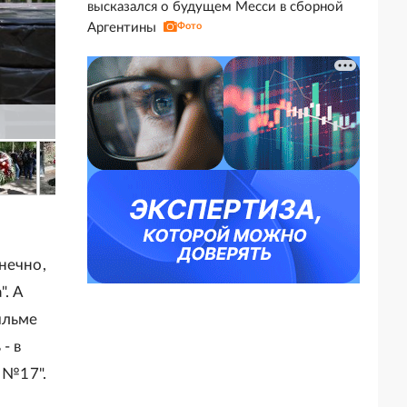
высказался о будущем Месси в сборной
Аргентины
Фото
нечно,
. А
ильме
- в
 №17".