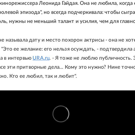
кинорежиссера Леонида Гайдая. Она не любила, когда 
ролевой эпизода", но всегда подчеркивала: чтобы сыгр
ль, нужны не меньший талант и усилия, чем для главно
не называла дату и место похорон актрисы - она не хот
 "Это ее желание: его нельзя осуждать, - подтвердила 
а в интервью
URA.ru
. - Я тоже не люблю публичность. 
, все эти притворные дела… Кому это нужно? Нине точн
но. Кто ее любил, так и любит".