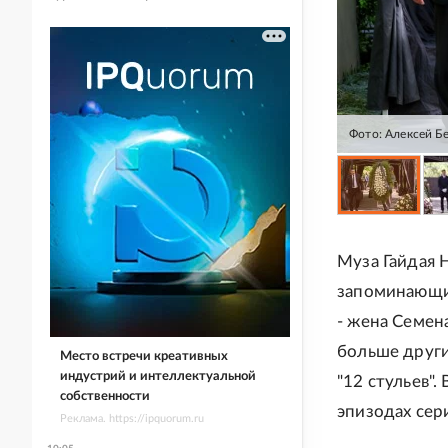
Фото: Алексей 
Муза Гайдая 
запоминающих
- жена Семен
больше други
Место встречи креативных
индустрий и интеллектуальной
"12 стульев"
собственности
эпизодах сер
Реклама. https://ipquorum.ru