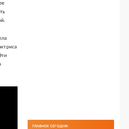
ее
ать
й.
ела
актриса
Эти
о
ГЛАВНОЕ СЕГОДНЯ: