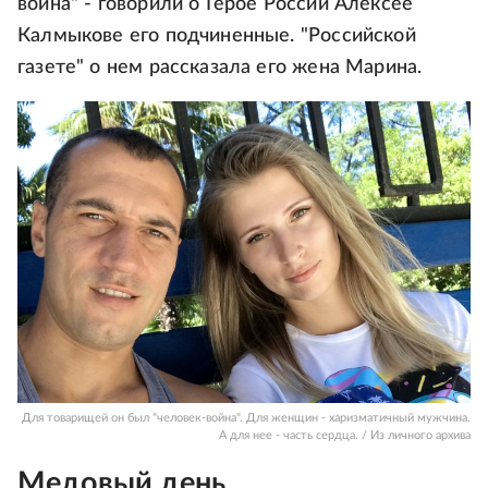
война" - говорили о Герое России Алексее
Калмыкове его подчиненные. "Российской
газете" о нем рассказала его жена Марина.
Для товарищей он был "человек-война". Для женщин - харизматичный мужчина.
А для нее - часть сердца. / Из личного архива
Медовый день