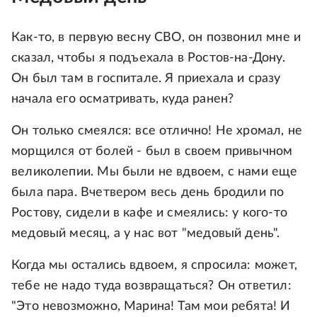
Как-то, в первую весну СВО, он позвонил мне и
скaзaл, чтобы я подъехaлa в Ростов-на-Дону.
Он был там в госпитале. Я приехала и срaзу
нaчaлa его оcмaтривaть, куда ранен?
Он только смеялся: все отлично! Не хромал, не
морщился от болей - был в своем привычном
великолепии. Мы были не вдвоем, с нами еще
была пара. Вчетвером весь день бродили по
Ростову, сидели в кафе и смеялись: у кого-то
медовый месяц, а у нас вот "медовый день".
Когда мы остались вдвоем, я спросилa: может,
тебе не надо туда возвращаться? Он ответил:
"Это невозможно, Мaринa! Там мои ребята! И