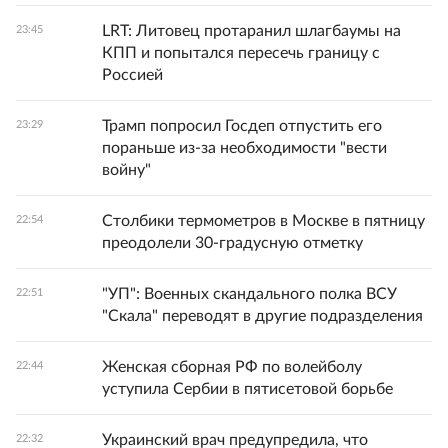
LRT: Литовец протаранил шлагбаумы на
23:45
КПП и попытался пересечь границу с
Россией
Трамп попросил Госдеп отпустить его
23:29
пораньше из-за необходимости "вести
войну"
Столбики термометров в Москве в пятницу
22:54
преодолели 30-градусную отметку
"УП": Военных скандального полка ВСУ
22:51
"Скала" переводят в другие подразделения
Женская сборная РФ по волейболу
22:44
уступила Сербии в пятисетовой борьбе
Украинский врач предупредила, что
22:32