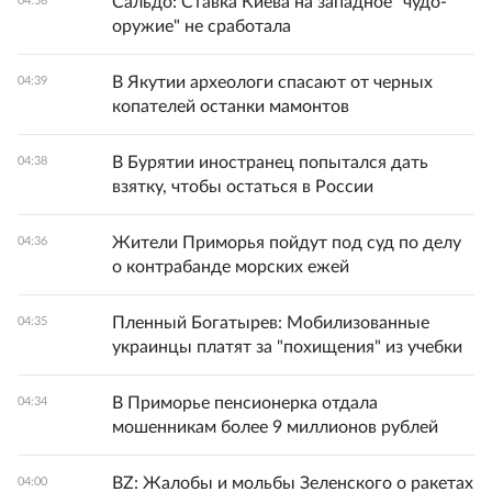
Сальдо: Ставка Киева на западное "чудо-
04:58
оружие" не сработала
В Якутии археологи спасают от черных
04:39
копателей останки мамонтов
В Бурятии иностранец попытался дать
04:38
взятку, чтобы остаться в России
Жители Приморья пойдут под суд по делу
04:36
о контрабанде морских ежей
Пленный Богатырев: Мобилизованные
04:35
украинцы платят за "похищения" из учебки
В Приморье пенсионерка отдала
04:34
мошенникам более 9 миллионов рублей
BZ: Жалобы и мольбы Зеленского о ракетах
04:00