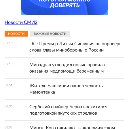
Новости СМИ2
НОВОСТИ
ВАЖНЫЕ НОВОСТИ
LRT: Премьер Литвы Синкявичюс опроверг
07:13
слова главы минобороны о России
Минздрав утвердил новые правила
07:10
оказания медпомощи беременным
Житель Башкирии нашел челюсть
06:51
мамонтенка
Сербский снайпер Берич восхитился
06:36
подготовкой якутских стрелков
Минск: Кого ожидают в экономическом
06:33