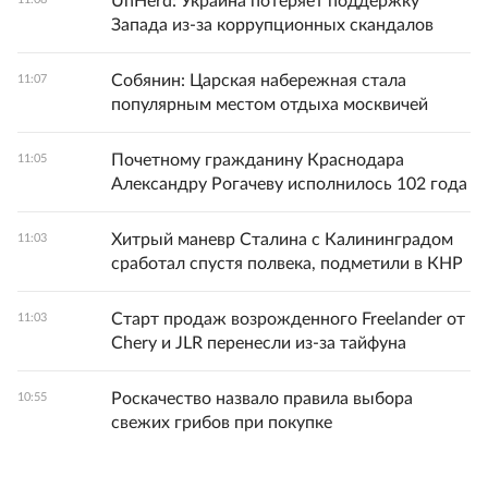
UnHerd: Украина потеряет поддержку
Запада из-за коррупционных скандалов
Собянин: Царская набережная стала
11:07
популярным местом отдыха москвичей
Почетному гражданину Краснодара
11:05
Александру Рогачеву исполнилось 102 года
Хитрый маневр Сталина с Калининградом
11:03
сработал спустя полвека, подметили в КНР
Старт продаж возрожденного Freelander от
11:03
Chery и JLR перенесли из-за тайфуна
Роскачество назвало правила выбора
10:55
свежих грибов при покупке