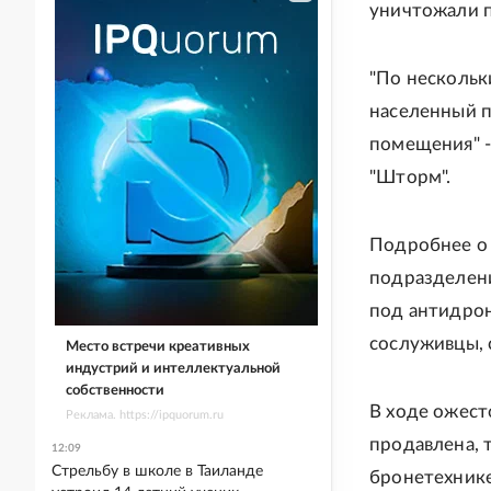
уничтожали 
"По нескольк
населенный п
помещения" -
"Шторм".
Подробнее о 
подразделени
под антидро
сослуживцы, 
Место встречи креативных
индустрий и интеллектуальной
собственности
В ходе ожест
Реклама. https://ipquorum.ru
продавлена, 
12:09
Стрельбу в школе в Таиланде
бронетехнике