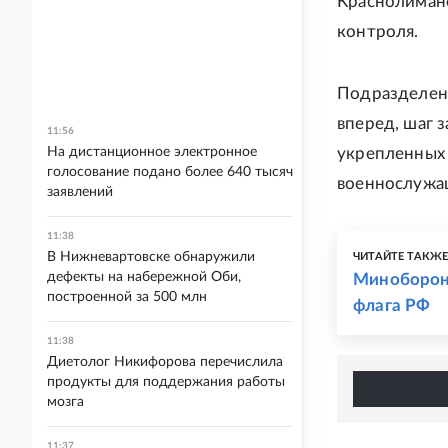
Краснолиманс
контроля.
Подразделени
вперед, шаг 
11:56
На дистанционное электронное
укрепленных 
голосование подано более 640 тысяч
военнослужа
заявлений
11:38
В Нижневартовске обнаружили
ЧИТАЙТЕ ТАКЖ
дефекты на набережной Оби,
Минобороны
построенной за 500 млн
флага РФ
11:38
Диетолог Никифорова перечислила
продукты для поддержания работы
мозга
11:37