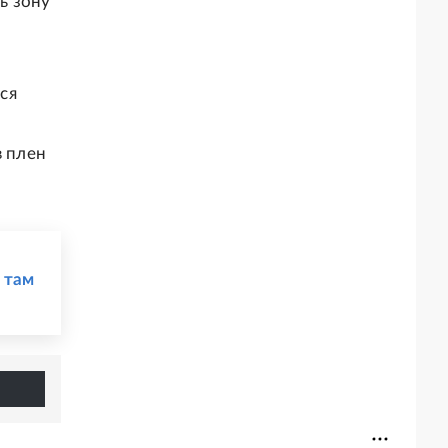
ь зону
ся
в плен
 там