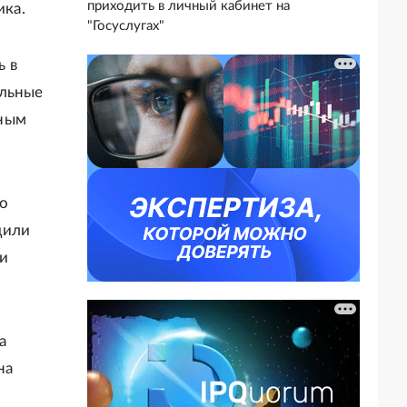
приходить в личный кабинет на
ка.
"Госуслугах"
ь в
альные
вным
о
дили
ши
а
на