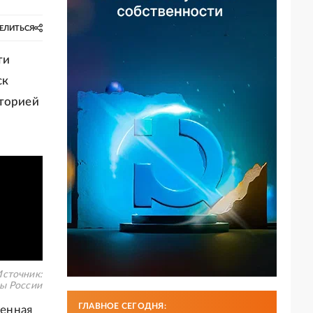
ЕЛИТЬСЯ
ти
ск
иторией
сточник:
ы России
ГЛАВНОЕ СЕГОДНЯ:
енная