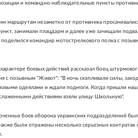
позиции и командно-наблюдательные пункты противни
им маршрутам незаметно от противника просачивалис
ункт, занимали плацдарм и далее уже зачищали подв
 поделился командир мотострелкового полка с позы
характере боевых действий рассказал боец штурмовог
я с позывным "Живот": "В ночь скапливали силы, захо
новыми одеялами и ждали подмоги. Когда пришли на
слаженными действиями взяли улицу Школьную".
оченных боев оборона украинских подразделений был
также были отражены несколько серьезных контратак 
.