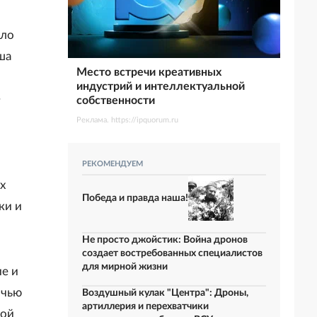
ыло
ша
Место встречи креативных
индустрий и интеллектуальной
-
собственности
Реклама. https://ipquorum.ru
РЕКОМЕНДУЕМ
х
Победа и правда наша!
ки и
Не просто джойстик: Война дронов
создает востребованных специалистов
для мирной жизни
е и
очью
Воздушный кулак "Центра": Дроны,
артиллерия и перехватчики
ной