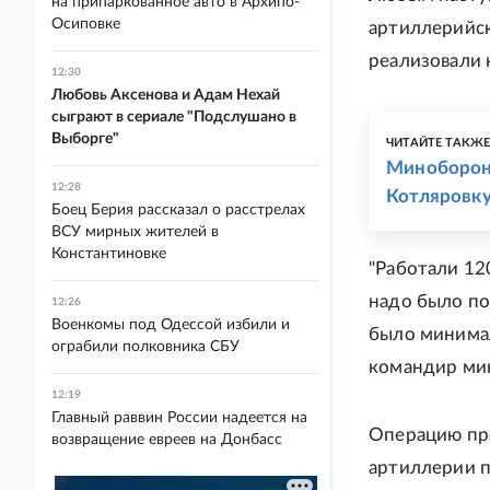
на припаркованное авто в Архипо-
Осиповке
артиллерийск
реализовали 
12:30
Любовь Аксенова и Адам Нехай
сыграют в сериале "Подслушано в
Выборге"
ЧИТАЙТЕ ТАКЖ
Миноборон
12:28
Котляровк
Боец Берия рассказал о расстрелах
ВСУ мирных жителей в
Константиновке
"Работали 12
надо было по
12:26
Военкомы под Одессой избили и
было минимал
ограбили полковника СБУ
командир мин
12:19
Главный раввин России надеется на
Операцию пр
возвращение евреев на Донбасс
артиллерии 