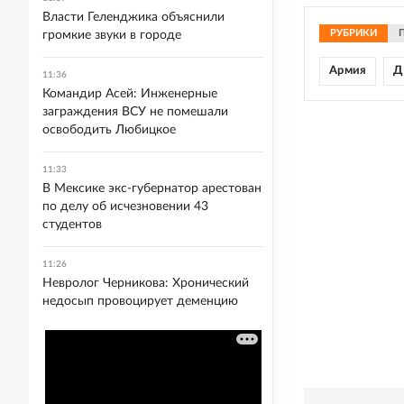
Власти Геленджика объяснили
РУБРИКИ
громкие звуки в городе
Армия
Д
11:36
Командир Асей: Инженерные
заграждения ВСУ не помешали
освободить Любицкое
11:33
В Мексике экс-губернатор арестован
по делу об исчезновении 43
студентов
11:26
Невролог Черникова: Хронический
недосып провоцирует деменцию