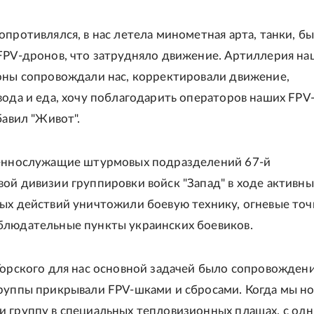
опротивлялся, в нас летела минометная арта, танки, б
FPV-дронов, что затрудняло движение. Артиллерия на
оны сопровождали нас, корректировали движение,
вода и еда, хочу поблагодарить операторов наших FPV
бавил "Живот".
оеннослужащие штурмовых подразделений 67-й
ой дивизии группировки войск "Запад" в ходе активны
ых действий уничтожили боевую технику, огневые точ
людательные пункты украинских боевиков.
Торского для нас основной задачей было сопровождени
руппы прикрывали FPV-шками и сбросами. Когда мы н
 группу в специальных тепловизионных плащах, с од