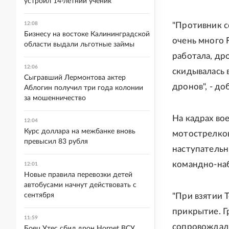
устроил 14-летний ученик
12:08
"Противник с
Бизнесу на востоке Калининградской
очень много 
области выдали льготные займы
работала, др
12:06
скидывалась 
Сыгравший Лермонтова актер
дронов", - до
Аблогин получил три года колонии
за мошенничество
На кадрах в
12:04
Курс доллара на межбанке вновь
мотострелков
превысил 83 рубля
наступательн
командно-наб
12:01
Новые правила перевозки детей
автобусами начнут действовать с
сентября
"При взятии 
прикрытие. Г
11:59
сопровождали
Боец Утес сбил дрон Hornet ВСУ,