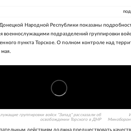
ПОД
з Донецкой Народной Республики показаны подробнос
я военнослужащими подразделений группировки вой
ленного пункта Торское. О полном контроле над терр
 мая.
лужащие группировки войск "Запад" рассказали об
И
освобождении Торского в ДНР
Миноборон
пательным действиям должна предшествовать качеств