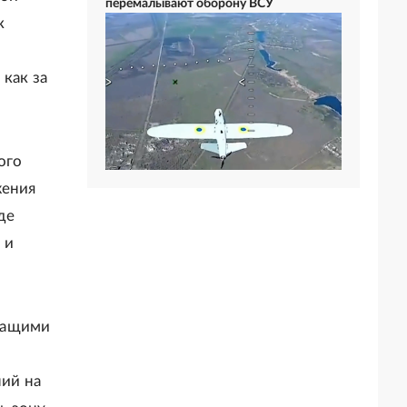
перемалывают оборону ВСУ
к
как за
ого
жения
де
 и
жащими
ий на