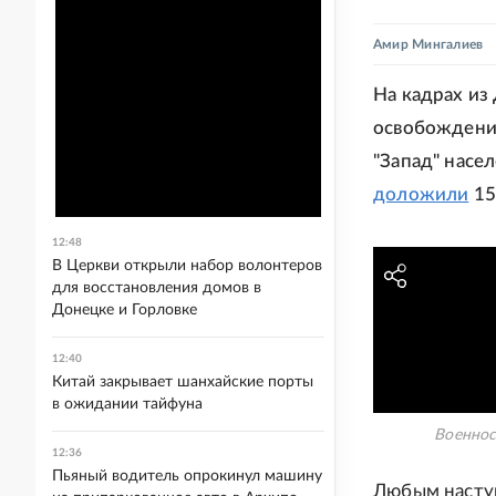
Амир Мингалиев
На кадрах и
освобождени
"Запад" насе
доложили
15
12:48
В Церкви открыли набор волонтеров
для восстановления домов в
Донецке и Горловке
12:40
Китай закрывает шанхайские порты
в ожидании тайфуна
Военнос
12:36
Пьяный водитель опрокинул машину
Любым насту