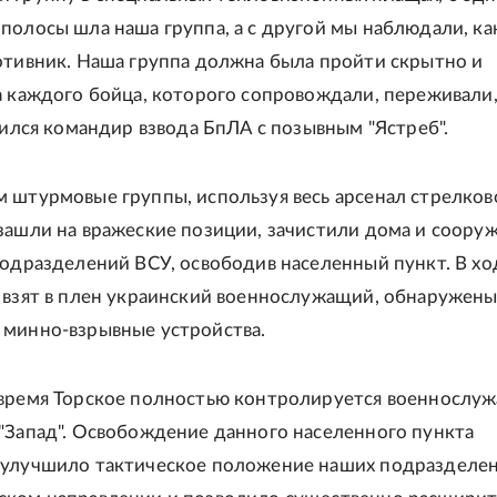
полосы шла наша группа, а с другой мы наблюдали, ка
отивник. Наша группа должна была пройти скрытно и
а каждого бойца, которого сопровождали, переживали, 
елился командир взвода БпЛА с позывным "Ястреб".
 штурмовые группы, используя весь арсенал стрелков
зашли на вражеские позиции, зачистили дома и соору
подразделений ВСУ, освободив населенный пункт. В хо
 взят в плен украинский военнослужащий, обнаружены
минно-взрывные устройства.
 время Торское полностью контролируется военнослу
"Запад". Освобождение данного населенного пункта
 улучшило тактическое положение наших подразделен