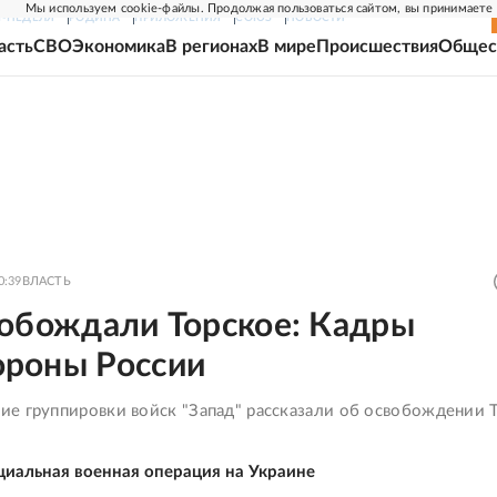
Мы используем cookie-файлы. Продолжая пользоваться сайтом, вы принимаете
Г-НЕДЕЛЯ
РОДИНА
ПРИЛОЖЕНИЯ
СОЮЗ
НОВОСТИ
асть
СВО
Экономика
В регионах
В мире
Происшествия
Общес
0:39
ВЛАСТЬ
вобождали Торское: Кадры
роны России
е группировки войск "Запад" рассказали об освобождении 
циальная военная операция на Украине