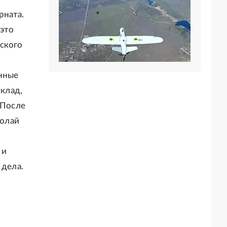
рната.
 это
вского
енные
уклад,
 После
колай
 и
 дела.