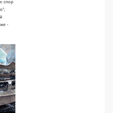
: спор
о",
ай
же -