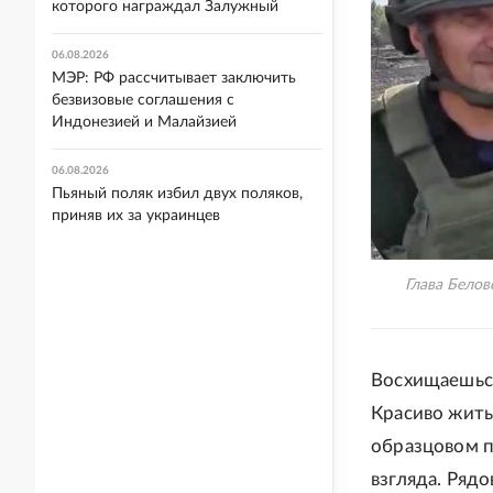
которого награждал Залужный
06.08.2026
МЭР: РФ рассчитывает заключить
безвизовые соглашения с
Индонезией и Малайзией
06.08.2026
Пьяный поляк избил двух поляков,
приняв их за украинцев
Глава Белов
Восхищаешься 
Красиво жить 
образцовом п
взгляда. Ряд