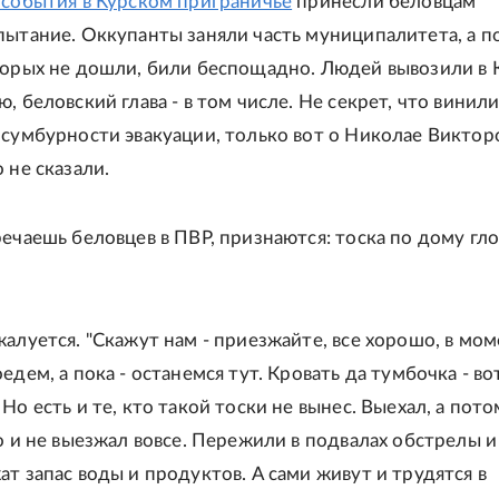
 события в Курском приграничье
принесли беловцам
пытание. Оккупанты заняли часть муниципалитета, а п
торых не дошли, били беспощадно. Людей вывозили в 
, беловский глава - в том числе. Не секрет, что винили
 сумбурности эвакуации, только вот о Николае Виктор
 не сказали.
речаешь беловцев в ПВР, признаются: тоска по дому гл
жалуется. "Скажут нам - приезжайте, все хорошо, в мо
едем, а пока - останемся тут. Кровать да тумбочка - во
Но есть и те, кто такой тоски не вынес. Выехал, а пото
о и не выезжал вовсе. Пережили в подвалах обстрелы и
ат запас воды и продуктов. А сами живут и трудятся в