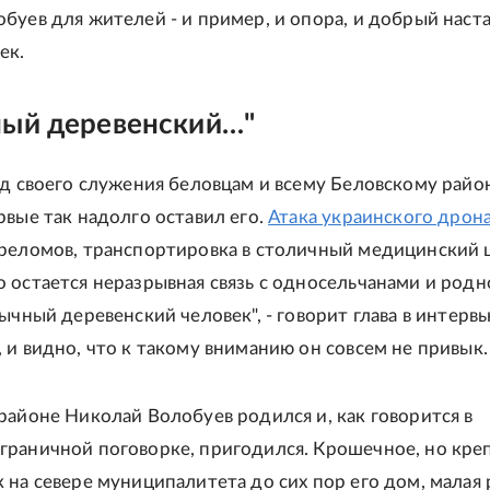
буев для жителей - и пример, и опора, и добрый наста
ек.
ный деревенский…"
од своего служения беловцам и всему Беловскому район
рвые так надолго оставил его.
Атака украинского дрон
реломов, транспортировка в столичный медицинский 
 остается неразрывная связь с односельчанами и родн
ычный деревенский человек", - говорит глава в интерв
 и видно, что к такому вниманию он совсем не привык.
районе Николай Волобуев родился и, как говорится в
раничной поговорке, пригодился. Крошечное, но кре
 на севере муниципалитета до сих пор его дом, малая 