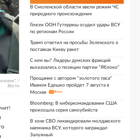
В Смоленской области ввели режим ЧС
природного происхождения
Генсек ООН Гутерриш осудил удары ВСУ
по регионам России
Трамп ответил на просьбы Зеленского о
поставках Киеву ракет
С кем вы? Лидеры думских фракций
высказались о позиции партии "Яблоко"
Прощание с автором "золотого паса"
ловек". /
Иваном Едешко пройдет 7 августа в
Вести
Москве
Фото
Bloomberg: В киберкомандовании США
учит!
произошла серия самоубийств
м
В зоне СВО ликвидировали молдавского
го
наемника ВСУ, которого награждал
Залужный
а