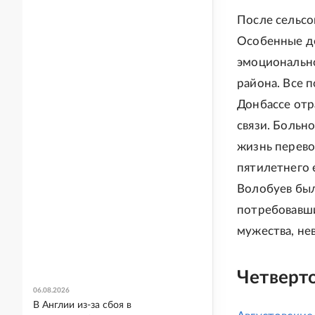
После сельсо
Особенные де
эмоционально
района. Все 
Донбассе отр
связи. Больно
жизнь перево
пятилетнего
Волобуев был
потребовавши
мужества, не
Четверт
06.08.2026
В Англии из-за сбоя в