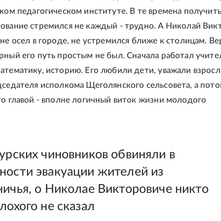
ском педагогическом институте. В те времена получит
ование стремился не каждый - трудно. А Николай Вик
 не осел в городе, не устремился ближе к столицам. Ве
рный его путь простым не был. Сначала работал учите
атематику, историю. Его любили дети, уважали взросл
дседателя исполкома Щеголянского сельсовета, а пото
го главой - вполне логичный виток жизни молодого
курских чиновников обвиняли в
ности эвакуации жителей из
ничья, о Николае Викторовиче никто
лохого не сказал