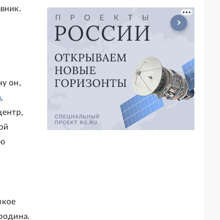
вник.
у он,
а
,
центр,
ой
ью
пкое
родина.