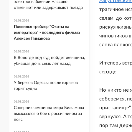
Августовские
электроснабжении массово
отменяют или задерживают поезда
трагичное ис
селам, до ко
06.08.2026
рискуя жизнью
Появился трейлер "Охоты на
императора" - последнего фильма
чиновников в
Алексея Пиманова
слова плохого
06.08.2026
В Вологде под суд пойдет женщина,
И теперь вст
убившая дочь семь лет назад
сердце.
06.08.2026
У берегов Одессы после взрывов
горит судно
Но никто не 
соберемся, по
06.08.2026
пристанище". 
Соперник чемпиона мира Бижамова
высказался о бое с россиянином за
вернулся. А т
пояс
пор там держ