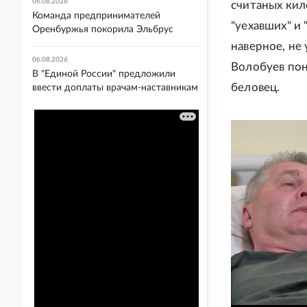
06.08.2026
считаных кил
Команда предпринимателей
"уехавших" и 
Оренбуржья покорила Эльбрус
наверное, не
06.08.2026
Волобуев поня
В "Единой России" предложили
беловец.
ввести доплаты врачам-наставникам