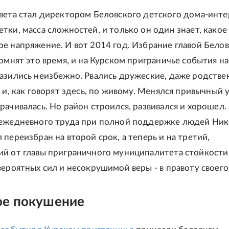
вета стал директором Беловского детского дома-инте
тки, масса сложностей, и только он один знает, какое
е напряжение. И вот 2014 год. Избрание главой Бело
помнят это время, и на Курском приграничье события на
азились неизбежно. Рвались дружеские, даже родств
 и, как говорят здесь, по живому. Менялся привычный 
рачивалась. Но район строился, развивался и хорошел.
 ежедневного труда при полной поддержке людей Ни
 переизбран на второй срок, а теперь и на третий,
й от главы приграничного муниципалитета стойкости
вероятных сил и несокрушимой веры - в правоту своего
ое покушение