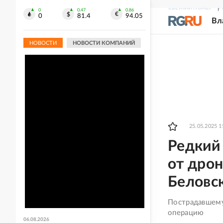
СВЕЖИЙ НОМЕР
Р
0
0.47
0.86
0
81.4
94.05
Вл
НОВОСТИ
НОВОСТИ КОМПАНИЙ
25.05.2025 1
Редкий 
от дрон
Беловс
Пострадавшему
операцию
06.08.2026