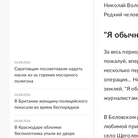
Николай Воло
Редкий челов
"Я обыч
За весь пери
пожалуй, впе
06.08.2026
Саратовцам посоветовали надеть
несколько пе
маски из-за горения мусорного
операция… Но
полигона
землей. "Я об
06.08.2026
журналистам,
В Британии женщину-полицейского
покусали во время беспорядков
В Беловском 
06.08.2026
любимой приг
В Краснодаре обломки
беспилотника упали во дворе
село Щеголек