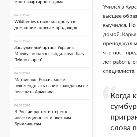
многоквартирного дома
Учился в Кур
высшее образ
06.08.2026
Wildberries отключил доступ к
выучился. Но
домашним адресам продавцов
домой. Карье
06.08.2026
преподавал м
Заслуженный артист Украины
что пост пре
Мрежук попал в скандальную базу
"Миротворец"
лет работы е
специалиста.
06.08.2026
Матвиенко: Россия может
рекомендовать своим гражданам не
посещать Армению
Когда 
сумбур
06.08.2026
В России растет интерес к
пригра
инвестиционным и цветным
бриллиантам
слова п