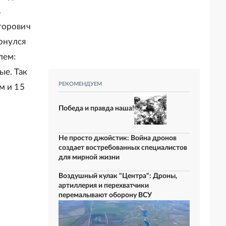
ь
торович
рнулся
лем:
ые. Так
РЕКОМЕНДУЕМ
м и 15
Победа и правда наша!
Не просто джойстик: Война дронов
создает востребованных специалистов
для мирной жизни
Воздушный кулак "Центра": Дроны,
артиллерия и перехватчики
перемалывают оборону ВСУ