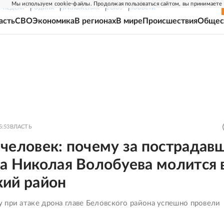
Мы используем cookie-файлы. Продолжая пользоваться сайтом, вы принимаете
Г-НЕДЕЛЯ
РОДИНА
ПРИЛОЖЕНИЯ
СОЮЗ
НОВОСТИ
асть
СВО
Экономика
В регионах
В мире
Происшествия
Общес
5:53
ВЛАСТЬ
человек: почему за пострадав
а Николая Волобуева молится 
кий район
 при атаке дрона главе Беловского района успешно провели