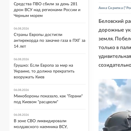
Средства ПВО сбили за день 281
Анна Скрипка
("Ро
дрон ВСУ над регионами России и
Черным морем
Беловский ра
06.08.2026
дорожные ука
Страны Европы достигли
земля. Побел
антирекорда по закачке газа в ПХГ за
14 лет
только в пал
удивительная
06.08.2026
созидательно
Грушко: Если Европа за мир на
Украине, то должна прекратить
вооружать Киев
06.08.2026
Минобороны показало, как "Герани"
под Киевом "расцвели"
06.08.2026
В зоне СВО ликвидировали
молдавского наемника ВСУ,