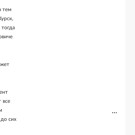
о тем
Курск,
 тогда
овиче
ожет
мент
т все
м
 до сих