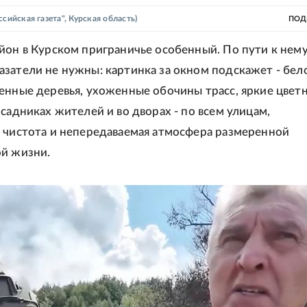
ссийская газета", Курская область)
ПОД
йон в Курском приграничье особенный. По пути к нему
затели не нужны: картинка за окном подскажет - бел
енные деревья, ухоженные обочины трасс, яркие цвет
исадниках жителей и во дворах - по всем улицам,
 чистота и непередаваемая атмосфера размеренной
й жизни.