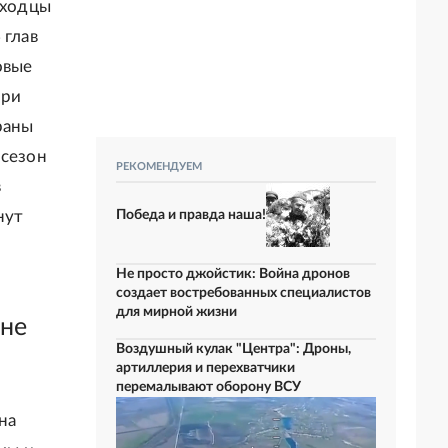
ыходцы
 глав
овые
При
раны
 сезон
РЕКОМЕНДУЕМ
в
Победа и правда наша!
нут
Не просто джойстик: Война дронов
создает востребованных специалистов
для мирной жизни
 не
Воздушный кулак "Центра": Дроны,
артиллерия и перехватчики
перемалывают оборону ВСУ
на