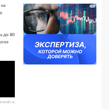
 на
до
ь до 80
ногое
kremlin.ru