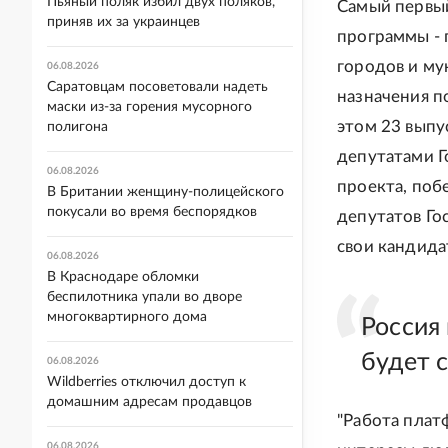
Пьяный поляк избил двух поляков,
Самый первый
приняв их за украинцев
программы - 
городов и му
06.08.2026
Саратовцам посоветовали надеть
назначения п
маски из-за горения мусорного
этом 23 выпу
полигона
депутатами Г
06.08.2026
проекта, поб
В Британии женщину-полицейского
покусали во время беспорядков
депутатов Го
свои кандида
06.08.2026
В Краснодаре обломки
беспилотника упали во дворе
многоквартирного дома
Россия
будет 
06.08.2026
Wildberries отключил доступ к
домашним адресам продавцов
"Работа плат
06.08.2026