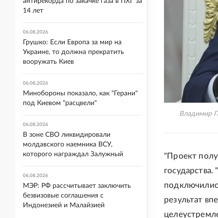
антирекорда по закачке газа в ПХГ за
14 лет
06.08.2026
Грушко: Если Европа за мир на
Украине, то должна прекратить
вооружать Киев
06.08.2026
Минобороны показало, как "Герани"
под Киевом "расцвели"
Владимир Пу
06.08.2026
В зоне СВО ликвидировали
молдавского наемника ВСУ,
которого награждал Залужный
"Проект полу
государства.
06.08.2026
подключились
МЭР: РФ рассчитывает заключить
безвизовые соглашения с
результат впе
Индонезией и Малайзией
целеустремле