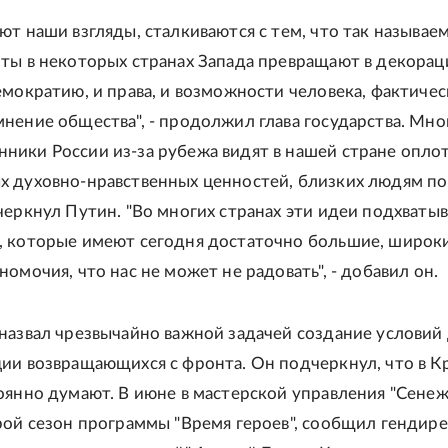
ют наши взгляды, сталкиваются с тем, что так называе
ты в некоторых странах Запада превращают в декорац
емократию, и права, и возможности человека, фактичес
нение общества", - продолжил глава государства. Мно
ики России из-за рубежа видят в нашей стране опло
 духовно-нравственных ценностей, близких людям по
черкнул Путин. "Во многих странах эти идеи подхваты
 которые имеют сегодня достаточно большие, широк
омочия, что нас не может не радовать", - добавил он.
назвал чрезвычайно важной задачей создание условий
ии возвращающихся с фронта. Он подчеркнул, что в К
оянно думают. В июне в мастерской управления "Сенеж
рой сезон программы "Время героев", сообщил гендир