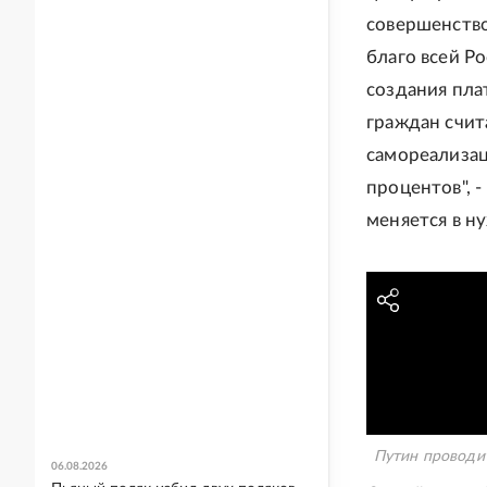
совершенство
благо всей Ро
создания пла
граждан счит
самореализац
процентов", 
меняется в н
Путин проводит
06.08.2026