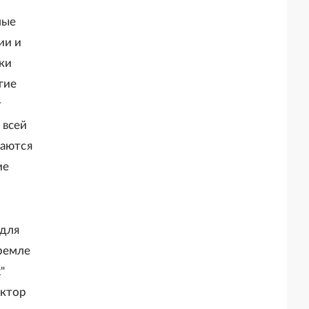
мые
ии и
ки
гие
т
 всей
ваются
ие
 для
ремле
"
ектор