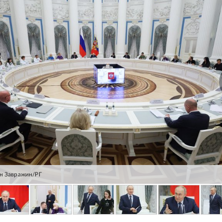
н Завражин/РГ