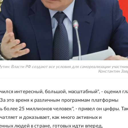
тин: Власти РФ создают все условия для самореализации участник
Константин За
чился интересный, большой, масштабный", - оценил гл
 "За это время к различным программам платформы
 более 25 миллионов человек", - привел он цифры. Та
чатляет и доказывает, как много активных и
нных людей в стране, готовых идти вперед,