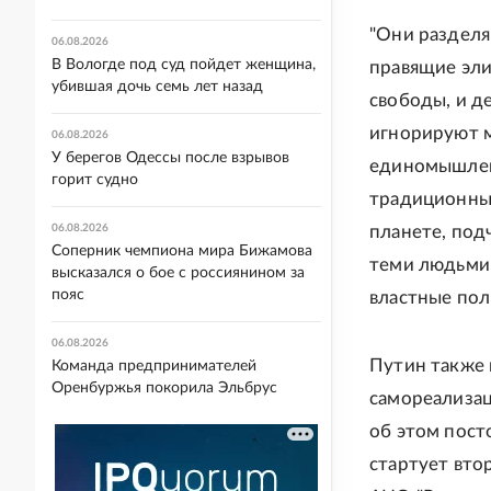
"Они разделя
06.08.2026
В Вологде под суд пойдет женщина,
правящие эли
убившая дочь семь лет назад
свободы, и д
игнорируют м
06.08.2026
У берегов Одессы после взрывов
единомышленн
горит судно
традиционных
06.08.2026
планете, под
Соперник чемпиона мира Бижамова
теми людьми,
высказался о бое с россиянином за
пояс
властные полн
06.08.2026
Путин также 
Команда предпринимателей
Оренбуржья покорила Эльбрус
самореализац
об этом пост
стартует вто