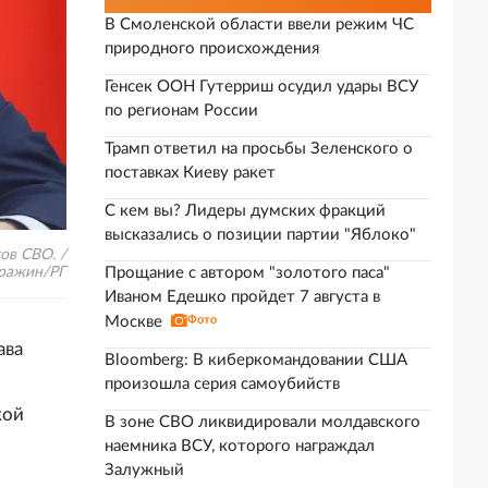
В Смоленской области ввели режим ЧС
природного происхождения
Генсек ООН Гутерриш осудил удары ВСУ
по регионам России
Трамп ответил на просьбы Зеленского о
поставках Киеву ракет
С кем вы? Лидеры думских фракций
высказались о позиции партии "Яблоко"
ов СВО. /
вражин/РГ
Прощание с автором "золотого паса"
Иваном Едешко пройдет 7 августа в
Москве
Фото
ава
Bloomberg: В киберкомандовании США
произошла серия самоубийств
кой
В зоне СВО ликвидировали молдавского
наемника ВСУ, которого награждал
Залужный