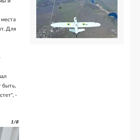
 мы и
 места
т. Для
-
вал
 быть,
тет", -
1
/
8