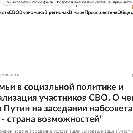
Мы используем cookie-файлы. Продолжая пользоваться сайтом, вы принимаете
Г-НЕДЕЛЯ
РОДИНА
ПРИЛОЖЕНИЯ
СОЮЗ
НОВОСТИ
асть
СВО
Экономика
В регионах
В мире
Происшествия
Общес
9:22
ВЛАСТЬ
мьи в социальной политике и
ализация участников СВО. О ч
 Путин на заседании набсовета
 - страна возможностей"
важной задачей создание условий для самореализации участ