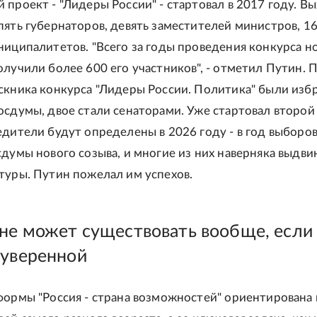
 проект - "Лидеры России" - стартовал в 2017 году. В
пять губернаторов, девять заместителей министров, 16
ниципалитетов. "Всего за годы проведения конкурса н
олучили более 600 его участников", - отметил Путин. 
скника конкурса "Лидеры России. Политика" были изб
осдумы, двое стали сенаторами. Уже стартовал второй
едители будут определены в 2026 году - в год выборо
сдумы нового созыва, и многие из них наверняка выдви
туры. Путин пожелал им успехов.
 не может существовать вообще, если
суверенной
формы "Россия - страна возможностей" ориентирована 