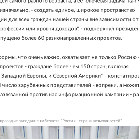
й самого разного возраста, а ее ключевая задача, как
изначально, - создать единое, широкое пространство
ии для всех граждан нашей страны вне зависимости от
профессии или уровня доходов", - подчеркнул президен
апущено более 60 разнонаправленных проектов.
формы, что очень важно, охватывает не только Россию 
 проектов - граждане более чем 150 стран, включая
и Западной Европы, и Северной Америки", - констатиро
И число зарубежных представителей - вопреки, а может
развязанной против нас информационной кампании - рас
роводит заседание набсовета "Россия - страна возможностей"