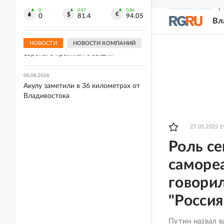
поддержки работающих по модели
СВЕЖИЙ НОМЕР
Р
FBS продавцов
0
0.47
0.86
0
81.4
94.05
Вл
06.08.2026
Руслан Терновой стал чемпионом
НОВОСТИ
НОВОСТИ КОМПАНИЙ
Европы в прыжках с вышки
06.08.2026
Акулу заметили в 36 километрах от
Владивостока
27.05.2025 1
Роль се
саморе
говорил
"Россия
Путин назвал 