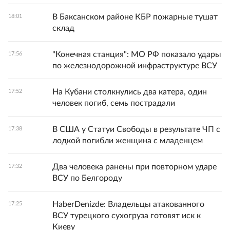
В Баксанском районе КБР пожарные тушат
18:01
склад
"Конечная станция": МО РФ показало удары
17:56
по железнодорожной инфраструктуре ВСУ
На Кубани столкнулись два катера, один
17:52
человек погиб, семь пострадали
В США у Статуи Свободы в результате ЧП с
17:38
лодкой погибли женщина с младенцем
Два человека ранены при повторном ударе
17:32
ВСУ по Белгороду
HaberDenizde: Владельцы атакованного
17:25
ВСУ турецкого сухогруза готовят иск к
Киеву