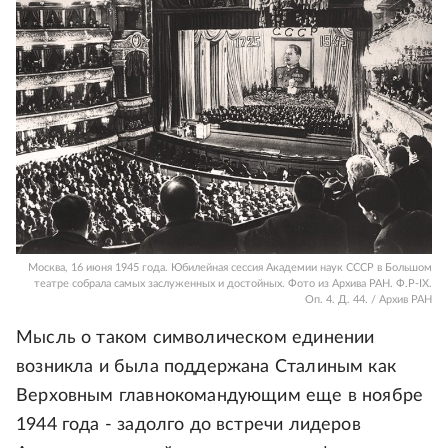
Москва, 16 июня 1945 года. Юбилейная сессия Академии наук СССР в Большом
театре собрала самых заслуженных и достойных. Фото из Архива РАН. Ф.Р-IX.
Оп. 4. Д. 44. / Архив РАН
Мысль о таком символическом единении
возникла и была поддержана Сталиным как
Верховным главнокомандующим еще в ноябре
1944 года - задолго до встречи лидеров