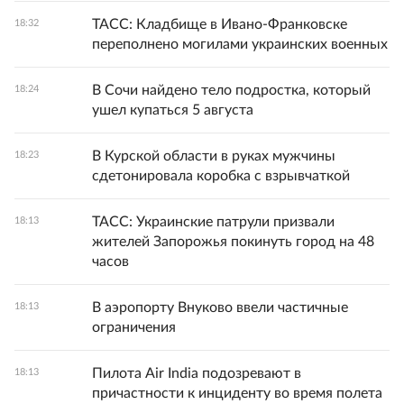
ТАСС: Кладбище в Ивано-Франковске
18:32
переполнено могилами украинских военных
В Сочи найдено тело подростка, который
18:24
ушел купаться 5 августа
В Курской области в руках мужчины
18:23
сдетонировала коробка с взрывчаткой
ТАСС: Украинские патрули призвали
18:13
жителей Запорожья покинуть город на 48
часов
В аэропорту Внуково ввели частичные
18:13
ограничения
Пилота Air India подозревают в
18:13
причастности к инциденту во время полета