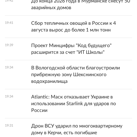
До конца 2026 года в Мурманске снесут 50
19:42
аварийных домов
Сбор тепличных овощей в России к 4
19:41
августа вырос до более 1 млн тонн
Проект Минцифры "Код будущего"
19:39
расширится за счет "ИТ Школы"
В Вологодской области благоустроили
19:34
прибрежную зону Шекснинского
водохранилища
Atlantic: Маск отказывает Украине в
19:34
использовании Starlink для ударов по
России
Дрон ВСУ ударил по многоквартирному
19:31
дому в Керчи, есть погибшие