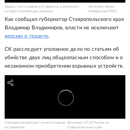
Кадры с места взрыва в Ставрополе, в результате
Источник:
Ирина
которого погибли два человека
Амбарцумян/ТАСС
Как сообщил губернатор Ставропольского края
Владимир Владимиров, власти не исключают
версию о теракте
.
СК расследует уголовное дело по статьям об
убийстве двух лиц общеопасным способом и о
незаконном приобретении взрывных устройств.
Следователи работают на месте взрыва
Источник:
СУ СК России по
в Ставрополе
Ставропольскому краю