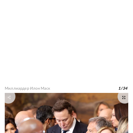
Миллиардер Илон Маск
1
/
34