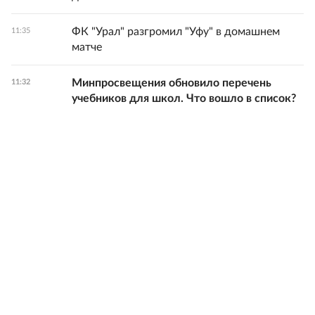
ФК "Урал" разгромил "Уфу" в домашнем
11:35
матче
Минпросвещения обновило перечень
11:32
учебников для школ. Что вошло в список?
Около 30 многоквартирных домов
11:19
повреждены в результате ночной атаки ВСУ
по Белгороду
Появились первые за пять месяцев кадры с
11:18
верховным лидером Ирана Моджтабой
Хаменеи. Видео
Все новости