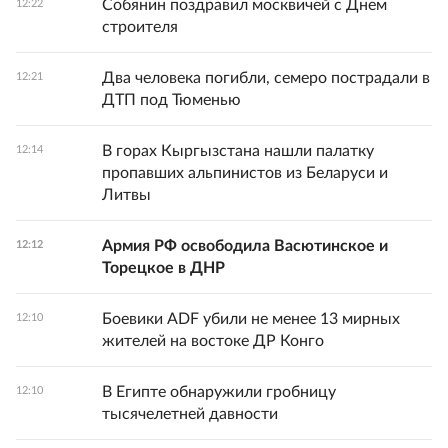
Собянин поздравил москвичей с Днем
12:22
строителя
Два человека погибли, семеро пострадали в
12:21
ДТП под Тюменью
В горах Кыргызстана нашли палатку
12:14
пропавших альпинистов из Беларуси и
Литвы
Армия РФ освободила Васютинское и
12:12
Торецкое в ДНР
Боевики ADF убили не менее 13 мирных
12:10
жителей на востоке ДР Конго
В Египте обнаружили гробницу
12:10
тысячелетней давности