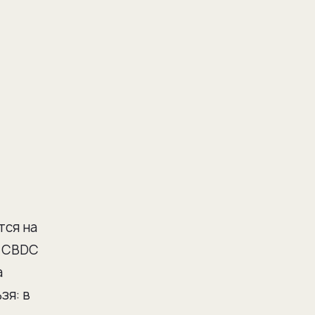
тся на
ь CBDC
а
зя: в