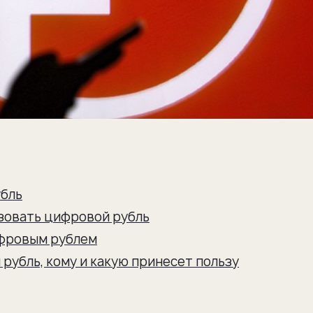
убль
ьзовать цифровой рубль
ифровым рублем
рубль, кому и какую принесет пользу