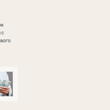
нк
 с
ового