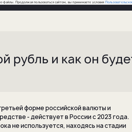
e-файлы. Продолжая пользоваться сайтом, вы принимаете условия
Пользовательско
й рубль и как он буде
 третьей форме российской валюты и
едстве - действует в России с 2023 года.
ока не используется, находясь на стадии