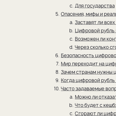
Для государства
Опасения, мифы и реал
Заставят ли всех
Цифровой рубль и
Возможен ли кон
Через сколько с
Безопасность цифрово
Мир переходит на цифр
Зачем странам нужны 
Когда цифровой рубль 
Часто задаваемые воп
Можно ли отказа
Что будет с кеш
Сгорают ли цифр