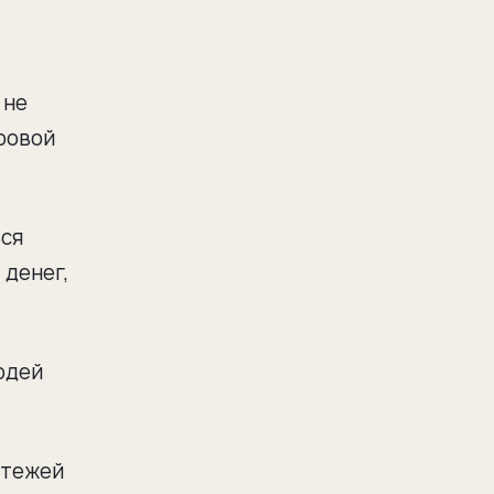
 не
фровой
ься
 денег,
юдей
атежей