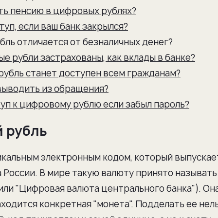
ть пенсию в цифровых рублях?
туп, если ваш банк закрылся?
бль отличается от безналичных денег?
е рубли застрахованы, как вклады в банке?
рубль станет доступен всем гражданам?
выводить из обращения?
туп к цифровому рублю если забыл пароль?
й рубль
кальным электронным кодом, который выпускае
 России. В мире такую валюту принято называт
y, или "Цифровая валюта центрального банка"). Он
ходится конкретная "монета". Подделать ее нель