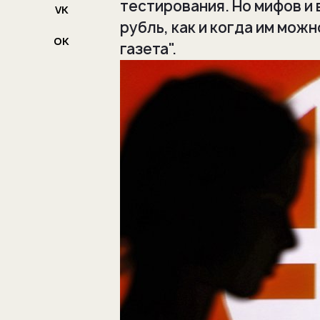
тестирования. Но мифов и 
VK
рубль, как и когда им мож
OK
газета".