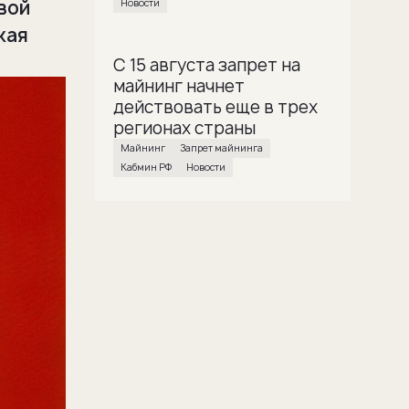
вой
Новости
кая
С 15 августа запрет на
майнинг начнет
действовать еще в трех
регионах страны
майнинг
Запрет майнинга
Кабмин РФ
Новости