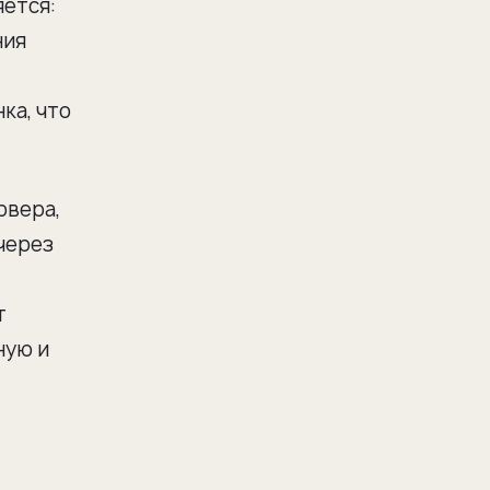
яется:
ния
ка, что
рвера,
через
т
ную и