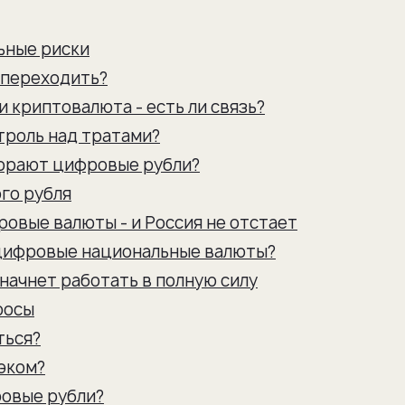
ьные риски
 переходить?
 криптовалюта - есть ли связь?
троль над тратами?
горают цифровые рубли?
го рубля
овые валюты - и Россия не отстает
цифровые национальные валюты?
начнет работать в полную силу
росы
ться?
бэком?
овые рубли?