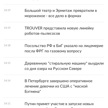
Большой театр и Эрмитаж превратили в
14:19
мороженое - все дело в формах
TROUVER представила новую линейку
14:19
роботов-пылесосов
Посольство РФ в БиГ указало на лицемерие
14:18
посла ФРГ по газовому вопросу
Деревянную "стиральную машину" выудили
14:15
со дня озера на Русском Севере
В Петербурге завершено оперативное
14:14
лечение девочки из США с "маской
Бэтмена"
Путин примет участие в запуске новых
14:11